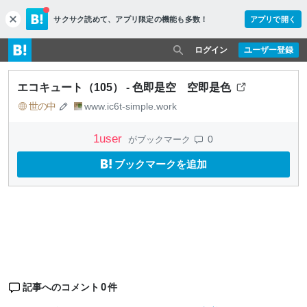
サクサク読めて、
アプリ限定の機能も多数！
アプリで開く
c
l
o
ログイン
ユーザー登録
s
e
エコキュート（105） - 色即是空 空即是色
世の中
www.ic6t-simple.work
1
user
0
がブックマーク
ブックマークを追加
0
記事へのコメント
件