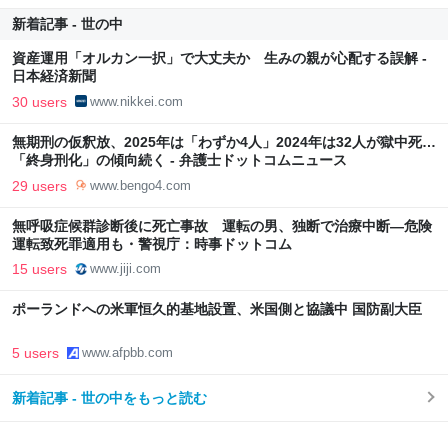
新着記事 - 世の中
資産運用「オルカン一択」で大丈夫か 生みの親が心配する誤解 -
日本経済新聞
30 users
www.nikkei.com
無期刑の仮釈放、2025年は「わずか4人」2024年は32人が獄中死…
「終身刑化」の傾向続く - 弁護士ドットコムニュース
29 users
www.bengo4.com
無呼吸症候群診断後に死亡事故 運転の男、独断で治療中断―危険
運転致死罪適用も・警視庁：時事ドットコム
15 users
www.jiji.com
ポーランドへの米軍恒久的基地設置、米国側と協議中 国防副大臣
5 users
www.afpbb.com
新着記事 - 世の中をもっと読む