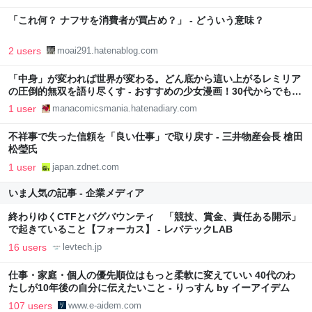
「これ何？ ナフサを消費者が買占め？」 - どういう意味？
2 users
moai291.hatenablog.com
「中身」が変われば世界が変わる。どん底から這い上がるレミリア
の圧倒的無双を語り尽くす - おすすめの少女漫画！30代からでもハ
マる名作
1 user
manacomicsmania.hatenadiary.com
不祥事で失った信頼を「良い仕事」で取り戻す - 三井物産会長 槍田
松瑩氏
1 user
japan.zdnet.com
いま人気の記事 - 企業メディア
終わりゆくCTFとバグバウンティ 「競技、賞金、責任ある開示」
で起きていること【フォーカス】 - レバテックLAB
16 users
levtech.jp
仕事・家庭・個人の優先順位はもっと柔軟に変えていい 40代のわ
たしが10年後の自分に伝えたいこと - りっすん by イーアイデム
107 users
www.e-aidem.com