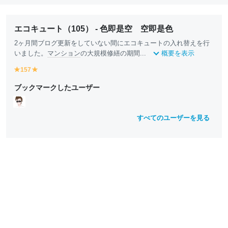
エコキュート（105） - 色即是空 空即是色
2ヶ月間ブログ更新をしていない間にエコキュートの入れ替えを行
いました。
マンション
の大規模修繕の期間...
概要を表示
157
y
y
e
e
ブックマークしたユーザー
ll
ll
o
o
w
w
すべてのユーザーを見る