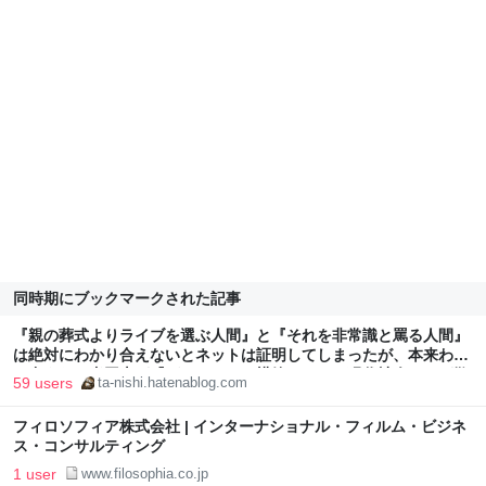
同時期にブックマークされた記事
『親の葬式よりライブを選ぶ人間』と『それを非常識と罵る人間』
は絶対にわかり合えないとネットは証明してしまったが、本来わか
り合えない者同士が『ガマン』して構築してきた現代社会こそが欺
59 users
ta-nishi.hatenablog.com
瞞であり、ネットは人々をそこから解放した - 自意識高い系男子
フィロソフィア株式会社 | インターナショナル・フィルム・ビジネ
ス・コンサルティング
1 user
www.filosophia.co.jp