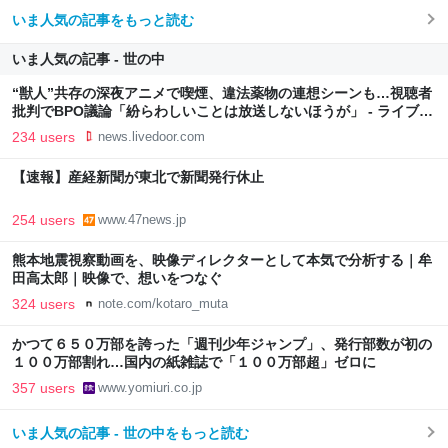
いま人気の記事をもっと読む
いま人気の記事 - 世の中
“獣人”共存の深夜アニメで喫煙、違法薬物の連想シーンも…視聴者
批判でBPO議論「紛らわしいことは放送しないほうが」 - ライブド
アニュース
234 users
news.livedoor.com
【速報】産経新聞が東北で新聞発行休止
254 users
www.47news.jp
熊本地震視察動画を、映像ディレクターとして本気で分析する｜牟
田高太郎｜映像で、想いをつなぐ
324 users
note.com/kotaro_muta
かつて６５０万部を誇った「週刊少年ジャンプ」、発行部数が初の
１００万部割れ…国内の紙雑誌で「１００万部超」ゼロに
357 users
www.yomiuri.co.jp
いま人気の記事 - 世の中をもっと読む