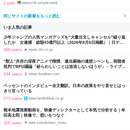
1 user
www.ic6t-simple.work
同じサイトの新着をもっと読む
いま人気の記事
少年ジャンプの人気マンガグッズを“大量注文しキャンセル”繰り返
したか 女逮捕 総額43億円以上（2026年8月6日掲載）｜日テレ
NEWS NNN
260 users
news.ntv.co.jp
“獣人”共存の深夜アニメで喫煙、違法薬物の連想シーンも…視聴者
批判でBPO議論「紛らわしいことは放送しないほうが」 - ライブド
アニュース
234 users
news.livedoor.com
ベッセントのインタビュー全文翻訳。日本の政策をやり直せとはっ
きり言っている
271 users
www.landerblue.co.jp
熊本地震視察動画を、映像ディレクターとして本気で分析する｜牟
田高太郎｜映像で、想いをつなぐ
325 users
note.com/kotaro_muta