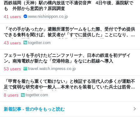
西鉄福岡（天神）駅の構内放送で不適切音声 4日午後、薬院駅で
も 外部から意図的？原因調査
41 users
www.nishinippon.co.jp
「その手があったか」避難所運営ゲームをした際、受付で予め提供
できる食料を聞けば、被災者が「すでに提供した」ことになり、ト
ラブルを回避できた、ただ「実際に適用可能とは限らない」かも
43 users
togetter.com
フェラーリを手がけたピニンファリーナ、日本の鉄道を初デザイ
ン。南海電鉄が新たな「空港特急」をなにわ筋線へ導入
53 users
travel.watch.impress.co.jp
「甲冑を着たら重くて動けない」と検証する現代人の多くが運動不
足で貧弱な研究者や一般人…本来それを装着していた兵士は筋骨
隆々なので自在に動けた話
8 users
togetter.com
新着記事 - 世の中をもっと読む