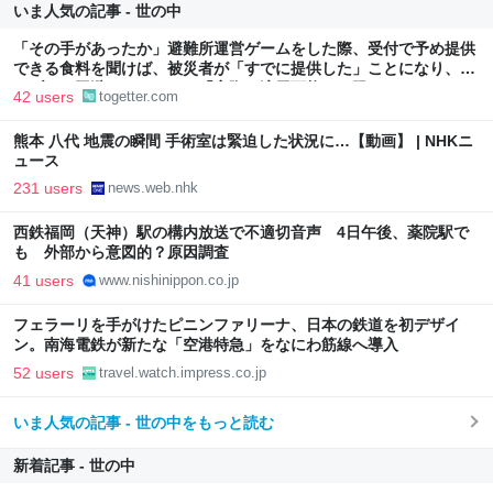
いま人気の記事 - 世の中
「その手があったか」避難所運営ゲームをした際、受付で予め提供
できる食料を聞けば、被災者が「すでに提供した」ことになり、ト
ラブルを回避できた、ただ「実際に適用可能とは限らない」かも
42 users
togetter.com
熊本 八代 地震の瞬間 手術室は緊迫した状況に…【動画】 | NHKニ
ュース
231 users
news.web.nhk
西鉄福岡（天神）駅の構内放送で不適切音声 4日午後、薬院駅で
も 外部から意図的？原因調査
41 users
www.nishinippon.co.jp
フェラーリを手がけたピニンファリーナ、日本の鉄道を初デザイ
ン。南海電鉄が新たな「空港特急」をなにわ筋線へ導入
52 users
travel.watch.impress.co.jp
いま人気の記事 - 世の中をもっと読む
新着記事 - 世の中