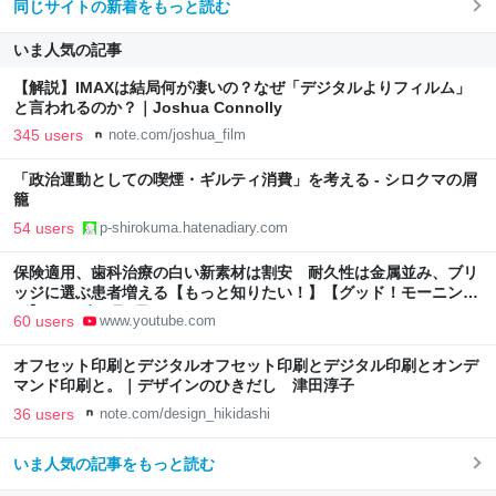
同じサイトの新着をもっと読む
いま人気の記事
【解説】IMAXは結局何が凄いの？なぜ「デジタルよりフィルム」
と言われるのか？｜Joshua Connolly
345 users
note.com/joshua_film
「政治運動としての喫煙・ギルティ消費」を考える - シロクマの屑
籠
54 users
p-shirokuma.hatenadiary.com
保険適用、歯科治療の白い新素材は割安 耐久性は金属並み、ブリ
ッジに選ぶ患者増える【もっと知りたい！】【グッド！モーニン
グ】(2026年8月3日)
60 users
www.youtube.com
オフセット印刷とデジタルオフセット印刷とデジタル印刷とオンデ
マンド印刷と。｜デザインのひきだし 津田淳子
36 users
note.com/design_hikidashi
いま人気の記事をもっと読む