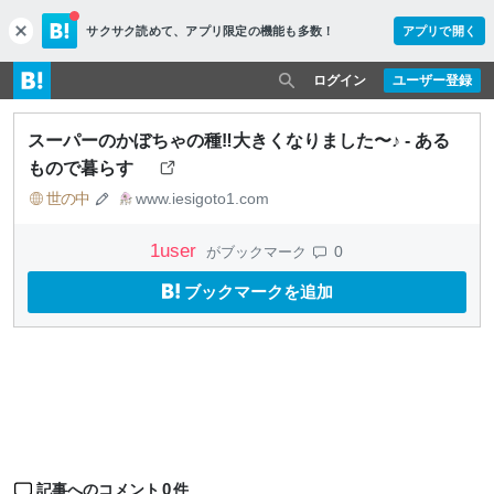
サクサク読めて、
アプリ限定の機能も多数！
アプリで開く
c
l
o
ログイン
ユーザー登録
s
e
スーパーのかぼちゃの種‼️大きくなりました〜♪ - ある
もので暮らす
世の中
www.iesigoto1.com
1
user
0
がブックマーク
ブックマークを追加
0
記事へのコメント
件