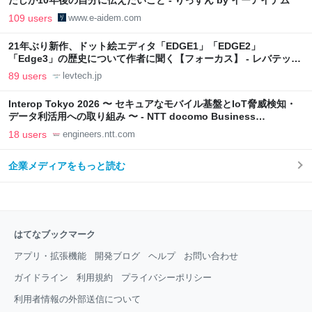
たしが10年後の自分に伝えたいこと - りっすん by イーアイデム
109 users
www.e-aidem.com
21年ぶり新作、ドット絵エディタ「EDGE1」「EDGE2」
「Edge3」の歴史について作者に聞く【フォーカス】 - レバテック
LAB
89 users
levtech.jp
Interop Tokyo 2026 〜 セキュアなモバイル基盤とIoT脅威検知・
データ利活用への取り組み 〜 - NTT docomo Business
Engineers' Blog
18 users
engineers.ntt.com
企業メディアをもっと読む
はてなブックマーク
アプリ・拡張機能
開発ブログ
ヘルプ
お問い合わせ
ガイドライン
利用規約
プライバシーポリシー
利用者情報の外部送信について