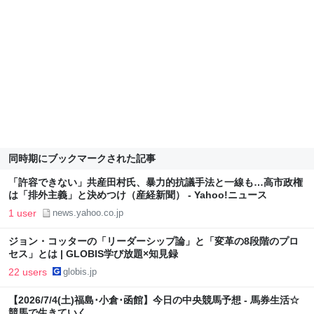
同時期にブックマークされた記事
「許容できない」共産田村氏、暴力的抗議手法と一線も…高市政権
は「排外主義」と決めつけ（産経新聞） - Yahoo!ニュース
1 user
news.yahoo.co.jp
ジョン・コッターの「リーダーシップ論」と「変革の8段階のプロ
セス」とは | GLOBIS学び放題×知見録
22 users
globis.jp
【2026/7/4(土)福島･小倉･函館】今日の中央競馬予想 - 馬券生活☆
競馬で生きていく