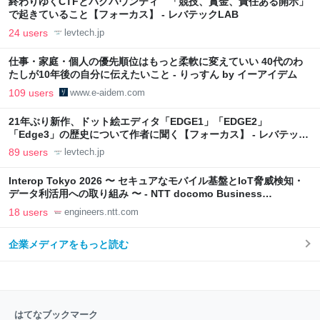
終わりゆくCTFとバグバウンティ 「競技、賞金、責任ある開示」
で起きていること【フォーカス】 - レバテックLAB
24 users
levtech.jp
仕事・家庭・個人の優先順位はもっと柔軟に変えていい 40代のわ
たしが10年後の自分に伝えたいこと - りっすん by イーアイデム
109 users
www.e-aidem.com
21年ぶり新作、ドット絵エディタ「EDGE1」「EDGE2」
「Edge3」の歴史について作者に聞く【フォーカス】 - レバテック
LAB
89 users
levtech.jp
Interop Tokyo 2026 〜 セキュアなモバイル基盤とIoT脅威検知・
データ利活用への取り組み 〜 - NTT docomo Business
Engineers' Blog
18 users
engineers.ntt.com
企業メディアをもっと読む
はてなブックマーク