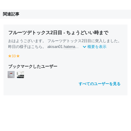
関連記事
フルーツデトックス2日目 - ちょうどいい時まで
おはようございます。 フルーツデトックス2日目に突入しました。
昨日の様子はこちら。 akisan01.
hatena
...
概要を表示
33
y
y
e
e
ブックマークしたユーザー
ll
ll
o
o
w
w
すべてのユーザーを見る