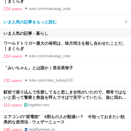
｜まくらぎ
224 users
note.com/makuragi_note
いま人気の記事をもっと読む
いま人気の記事 - 暮らし
ワールドトリガー最大の発明は、味方同士を殺し合わせたことだ。
｜まくらぎ
224 users
note.com/makuragi_note
「みいちゃん」とは誰か｜長谷美智子
132 users
note.com/clear_turkey533
駅前で座り込んで失禁してると思しき女性がいたので、尋常ではな
いと思って警察と救急を呼んでそばで見守っていたら、急に現れた
女性に「あなた何してるんですか！？」とスマホをはたき落とされ
113 users
togetter.com
た話
エアコンの“節電術” 6割もの人が勘違い？ 今知っておきたい効
果的な使用法 - ウェザーニュース
190 users
weathernews.jp