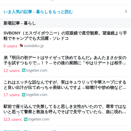
いま人気の記事 - 暮らしをもっと読む
新着記事 - 暮らし
SVBONY（エスヴイボウニー）の双眼鏡で星空観察。望遠鏡より手
軽でキャンプでも大活躍 - ソレドコ
6 users
soredoko.jp
弟『明日の初デートはサイゼって決めてるんだ』あんたまさか女の
子を試すつもりで…！？→その後の展開に「やはりデートは相手へ
の思いやりの気持ち」
12 users
togetter.com
これはエッチな話なんですが、実はキュウリって中華スープにする
と良い出汁が出てめっちゃ美味いんですよ→味噌汁や炒め物など、
キュウリの加熱調理はいろいろある
17 users
togetter.com
駅前で座り込んで失禁してると思しき女性がいたので、尋常ではな
いと思って警察と救急を呼んでそばで見守っていたら、急に現れた
女性に「あなた何してるんですか！？」とスマホをはたき落とされ
113 users
togetter.com
た話