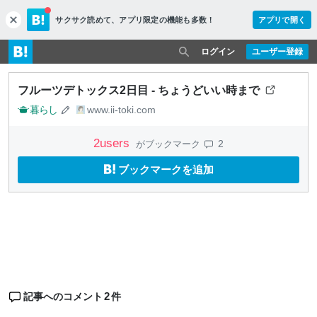
サクサク読めて、
アプリ限定の機能も多数！
アプリで開く
c
l
o
ログイン
ユーザー登録
s
e
フルーツデトックス2日目 - ちょうどいい時まで
暮らし
www.ii-toki.com
2
users
2
がブックマーク
ブックマークを追加
2
記事へのコメント
件