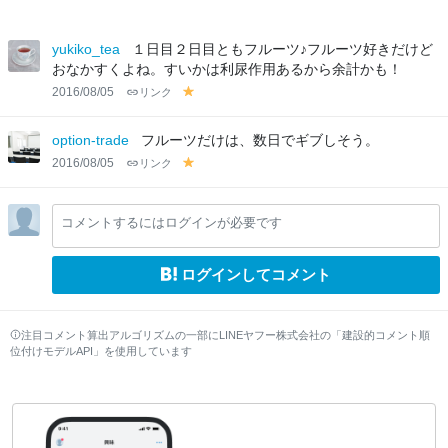
yukiko_tea
１日目２日目ともフルーツ♪フルーツ好きだけど
おなかすくよね。すいかは利尿作用あるから余計かも！
2016/08/05
リンク
y
el
lo
option-trade
フルーツだけは、数日でギブしそう。
w
2016/08/05
リンク
y
el
lo
コメントするにはログインが必要です
w
ログインしてコメント
注目コメント算出アルゴリズムの一部にLINEヤフー株式会社の「建設的コメント順
位付けモデルAPI」を使用しています