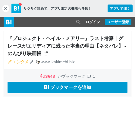
サクサク読めて、
アプリ限定の機能も多数！
アプリで開く
c
l
o
ログイン
ユーザー登録
s
e
『プロジェクト・ヘイル・メアリー』ラスト考察｜グ
レースがエリディアに残った本当の理由【ネタバレ】 -
のんびり映画帳
エンタメ
www.ikakimchi.biz
4
users
1
がブックマーク
ブックマークを追加