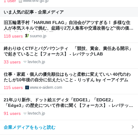
1 user
www.env.go.jp
いま人気の記事 - 企業メディア
旧五輪選手村「HARUMI FLAG」自治会がアツすぎる！ 多様な住
人が本気スキルで挑む、盆踊り2万人集客や交通改善など“街の価値
向上”戦略 東京・中央区
118 users
suumo.jp
終わりゆくCTFとバグバウンティ 「競技、賞金、責任ある開示」
で起きていること【フォーカス】 - レバテックLAB
33 users
levtech.jp
仕事・家庭・個人の優先順位はもっと柔軟に変えていい 40代のわ
たしが10年後の自分に伝えたいこと - りっすん by イーアイデム
115 users
www.e-aidem.com
21年ぶり新作、ドット絵エディタ「EDGE1」「EDGE2」
「Edge3」の歴史について作者に聞く【フォーカス】 - レバテック
LAB
91 users
levtech.jp
企業メディアをもっと読む