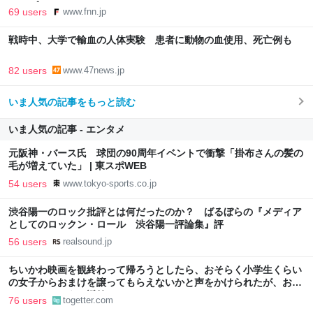
FNNプライムオンライン
69 users
www.fnn.jp
戦時中、大学で輸血の人体実験 患者に動物の血使用、死亡例も
82 users
www.47news.jp
いま人気の記事をもっと読む
いま人気の記事 - エンタメ
元阪神・バース氏 球団の90周年イベントで衝撃「掛布さんの髪の
毛が増えていた」 | 東スポWEB
54 users
www.tokyo-sports.co.jp
渋谷陽一のロック批評とは何だったのか？ ばるぼらの『メディア
としてのロックン・ロール 渋谷陽一評論集』評
56 users
realsound.jp
ちいかわ映画を観終わって帰ろうとしたら、おそらく小学生くらい
の女子からおまけを譲ってもらえないかと声をかけられたが、おっ
さんはこのように返答しました
76 users
togetter.com