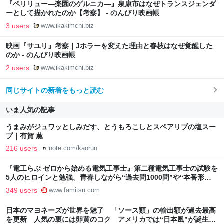
『ペリリュー―楽園のゲルニカ―』泉康市はなぜトランスジェンダ
ーとして描かれたのか【考察】 - のんびり映画帳
3 users
www.ikakimchi.biz
映画『サユリ』考察｜Jホラーを変えた理由と春枝はなぜ覚醒した
のか - のんびり映画帳
2 users
www.ikakimchi.biz
同じサイトの新着をもっと読む
いま人気の記事
うまみがジュワッとしみだす、とうもろこしとスペアリブの塩スー
プ｜有賀 薫
216 users
note.com/kaorun
『電工らぶ ゼロから始める電気工事士』第二種電気工事士の試験を
5人のヒロインと勉強。青春しながら“過去問1000問”や“本番形式
CBT模擬試験”で本格的に学べるノベルゲーム | ゲーム・エンタメ
349 users
www.famitsu.com
最新情報のファミ通.com
日本のマヨネーズが世界を魅了 「ソース類」の輸出額が過去最高
を更新 人気の裏には卵黄のコク アメリカでは“日本風”が誕生｜