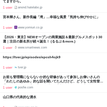
てますから。
1 user
anond.hatelabo.jp
宮本輝さん、新作長編「湾」…幸福な風景「気持ち伸びやかに」
1 user
www.yomiuri.co.jp
【2026・東京】NEWオープンの商業施設＆最新グルメスポット30
選｜注目の新名所が続々誕生！ (るるぶ＆more.)
1 user
www.smartnews.com
https://tver.jp/episodes/epcsh4ojk9
1 user
tver.jp
お前も管理職にならないか的な研修があって参加しお偉いさんの
「わたしのあゆみ」的な話を聞いてたんだけど、どうして女性管理
職はみんなコミュ力お化けでゴルフ大好き、みたいな人ばっかりな
1 user
posfie.com
のかしら⇒オタクには理解出来ないわ
山口県の代表的な湧水