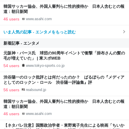
韓国サッカー協会、外国人審判らに性的接待か 日本人含むとの報
道：朝日新聞
46 users
www.asahi.com
いま人気の記事 - エンタメをもっと読む
新着記事 - エンタメ
元阪神・バース氏 球団の90周年イベントで衝撃「掛布さんの髪の
毛が増えていた」 | 東スポWEB
54 users
www.tokyo-sports.co.jp
渋谷陽一のロック批評とは何だったのか？ ばるぼらの『メディア
としてのロックン・ロール 渋谷陽一評論集』評
56 users
realsound.jp
韓国サッカー協会、外国人審判らに性的接待か 日本人含むとの報
道：朝日新聞
46 users
www.asahi.com
【ネタバレ注意】国際政治学者・東野篤子先生による映画「ちいか