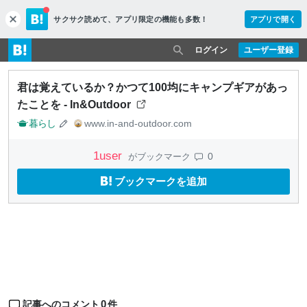
サクサク読めて、
アプリ限定の機能も多数！
アプリで開く
c
l
o
ログイン
ユーザー登録
s
e
君は覚えているか？かつて100均にキャンプギアがあっ
たことを - In&Outdoor
暮らし
www.in-and-outdoor.com
1
user
0
がブックマーク
ブックマークを追加
0
記事へのコメント
件