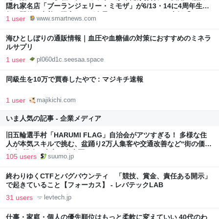
隠れ家名店「ブーランジェリー・ミモザ」が6/13・14に4周年生誕
祭を開催！先着で限定バッグ進呈＆5/31はららぽーと東郷「パンマ
1 user
www.smartnews.com
ルシェ」にも緊急出店決定 - ラブすぽ
海ひとしぼりの通販情報｜血圧や血糖値の対策におすすめのミネラ
ルサプリ
1 user
pl060d1c.seesaa.space
同級生を10万で買春したやで : マジキチ速報
1 user
majikichi.com
いま人気の記事 - 企業メディア
旧五輪選手村「HARUMI FLAG」自治会がアツすぎる！ 多様な住
人が本気スキルで挑む、盆踊り2万人集客や交通改善など“街の価値
向上”戦略 東京・中央区
105 users
suumo.jp
終わりゆくCTFとバグバウンティ 「競技、賞金、責任ある開示」
で起きていること【フォーカス】 - レバテックLAB
31 users
levtech.jp
仕事・家庭・個人の優先順位はもっと柔軟に変えていい 40代のわ