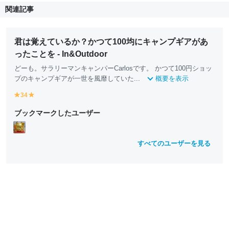
関連記事
君は覚えているか？かつて100均にキャンプギアがあ
ったことを - In&Outdoor
どーも。サラリーマンキャンパーCarlosです。 かつて100円ショッ
プのキャンプギアが一世を風靡していた...
概要を表示
34
y
y
e
e
ブックマークしたユーザー
ll
ll
o
o
w
w
すべてのユーザーを見る