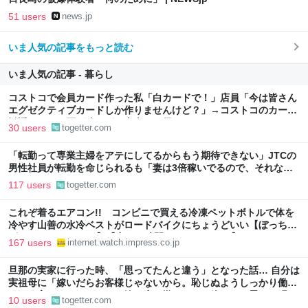
51 users
news.jp
いま人気の記事をもっと読む
いま人気の記事 - 暮らし
コストコで会員カード作った私「白カードで！」店員「今は皆さん
エグゼクティブカードしか作りませんけど？」→コストコのカード
勧誘はやたら圧が強いが、本当にお得なの？
30 users
togetter.com
「転勤って専業主婦をアテにしてるからもう期待できない」JTCの
男性社員が転勤を命じられるも「妻は3倍稼いでるので、それなら
辞める」と言ったら、転勤がなくなった
117 users
togetter.com
これぞ着るエアコン!! コンビニで買える冷凍ペットボトルで体を
冷やす山善の水冷ベストがロードバイクにちょうどいい【ぼっち・
ざ・ろーど！その14】【空いた時間でなにしてる？】
167 users
internet.watch.impress.co.jp
旦那の実家に行った時、「思ってたんと違う」となった話… 自分は
実祖母に「嫁いだらお客様じゃないから。恥じぬようしっかり働
け」と言われていたので、嫁ぎ先で嫌われたら終わりと思い、張り
10 users
togetter.com
切っていた