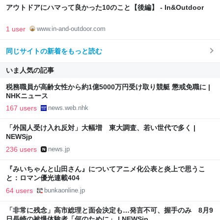
アウトドアにハマって良かった10のこと【後編】 - In&Outdoor
1 user
www.in-and-outdoor.com
同じサイトの新着をもっと読む
いま人気の記事
税務職員が高齢女性から約1億5000万円受け取り競艇 懲戒免職に |
NHKニュース
167 users
news.web.nhk
「外国人受け入れ反対」大幅増 東大調査、若い世代で多く |
NEWSjp
236 users
news.jp
『みいちゃんと山田さん』についてアニメ化公表と炎上で思うこ
と：ロマン優光連載404
64 users
bunkaonline.jp
「非常に残念」高市総理と面会決定も…発言不可、握手のみ 8月9
日長崎の被爆体験者「何のために」 | NEWSjp