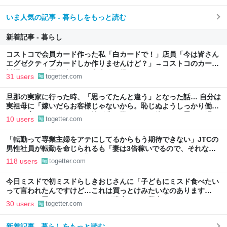
いま人気の記事 - 暮らしをもっと読む
新着記事 - 暮らし
コストコで会員カード作った私「白カードで！」店員「今は皆さん
エグゼクティブカードしか作りませんけど？」→コストコのカード
勧誘はやたら圧が強いが、本当にお得なの？
31 users
togetter.com
旦那の実家に行った時、「思ってたんと違う」となった話… 自分は
実祖母に「嫁いだらお客様じゃないから。恥じぬようしっかり働
け」と言われていたので、嫁ぎ先で嫌われたら終わりと思い、張り
10 users
togetter.com
切っていた
「転勤って専業主婦をアテにしてるからもう期待できない」JTCの
男性社員が転勤を命じられるも「妻は3倍稼いでるので、それなら
辞める」と言ったら、転勤がなくなった
118 users
togetter.com
今日ミスドで初ミスドらしきおじさんに「子どもにミスド食べたい
って言われたんですけど…これは買っとけみたいなのあります
か…？」と尋ねられるイベントが発生して、興奮した
30 users
togetter.com
新着記事 - 暮らしをもっと読む