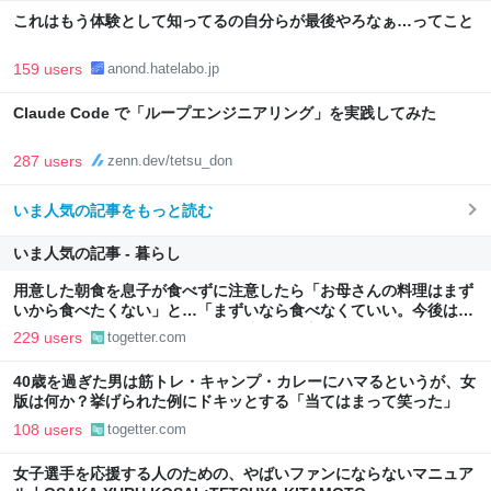
これはもう体験として知ってるの自分らが最後やろなぁ…ってこと
159 users
anond.hatelabo.jp
Claude Code で「ループエンジニアリング」を実践してみた
287 users
zenn.dev/tetsu_don
いま人気の記事をもっと読む
いま人気の記事 - 暮らし
用意した朝食を息子が食べずに注意したら「お母さんの料理はまず
いから食べたくない」と…「まずいなら食べなくていい。今後は自
分で食事を用意しなさい。お金は渡す」と言った話が議論に
229 users
togetter.com
40歳を過ぎた男は筋トレ・キャンプ・カレーにハマるというが、女
版は何か？挙げられた例にドキッとする「当てはまって笑った」
108 users
togetter.com
女子選手を応援する人のための、やばいファンにならないマニュア