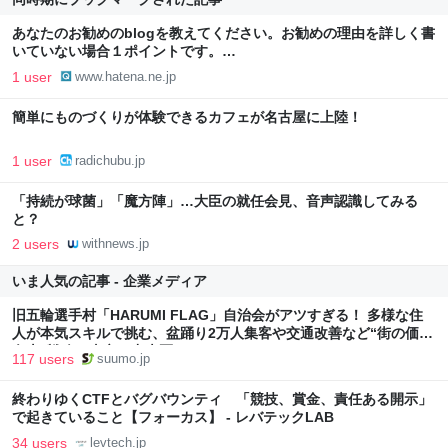
あなたのお勧めのblogを教えてください。お勧めの理由を詳しく書
いていない場合１ポイントです。…
1 user
www.hatena.ne.jp
簡単にものづくりが体験できるカフェが名古屋に上陸！
1 user
radichubu.jp
「持続が球菌」「魔方陣」…大臣の就任会見、音声認識してみる
と？
2 users
withnews.jp
いま人気の記事 - 企業メディア
旧五輪選手村「HARUMI FLAG」自治会がアツすぎる！ 多様な住
人が本気スキルで挑む、盆踊り2万人集客や交通改善など“街の価値
向上”戦略 東京・中央区
117 users
suumo.jp
終わりゆくCTFとバグバウンティ 「競技、賞金、責任ある開示」
で起きていること【フォーカス】 - レバテックLAB
34 users
levtech.jp