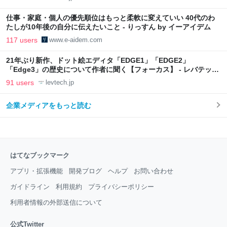
仕事・家庭・個人の優先順位はもっと柔軟に変えていい 40代のわ
たしが10年後の自分に伝えたいこと - りっすん by イーアイデム
117 users
www.e-aidem.com
21年ぶり新作、ドット絵エディタ「EDGE1」「EDGE2」
「Edge3」の歴史について作者に聞く【フォーカス】 - レバテック
LAB
91 users
levtech.jp
企業メディアをもっと読む
はてなブックマーク
アプリ・拡張機能
開発ブログ
ヘルプ
お問い合わせ
ガイドライン
利用規約
プライバシーポリシー
利用者情報の外部送信について
公式Twitter