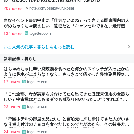
ル｜OSAKA YURU KOSAL:TETSUYA KITAMOTO
207 users
note.com/osakayurukosal
急なイベント事の中止に「仕方ないよね」って言える関東圏内の人
がめちゃくちゃ羨ましい…遠征だと『キャンセルできない飛行機代
とホテル代』の怒りがどうしても先に来る
134 users
togetter.com
いま人気の記事 - 暮らしをもっと読む
新着記事 - 暮らし
はちゃめちゃに辛い麻辣湯を食べたら何かのスイッチが入ったかの
ように鼻水が止まらなくなり、さっきまで痛かった慢性副鼻腔炎の
顔面痛が一気に解消した
12 users
togetter.com
「これ全部、母が実家を片付けてたら出てきたほぼ未使用の食器ら
しい」中古屋はどこもタダでも引取りNGだった…どうすれば？→
どうやら歴史的背景がありそう「ジモティーを利用しては？」
23 users
togetter.com
「帝国ホテルの部屋を見たい」と宿泊先に押し掛けてきた人がいき
なり備え付けのチョコを食べだしたのでとがめたら、その後各方面
に呪詛を吐かれまくった→残念な体験談に同情集まる
24 users
togetter.com