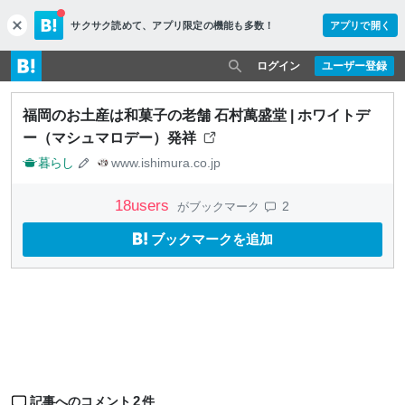
サクサク読めて、
アプリ限定の機能も多数！
アプリで開く
c
l
o
ログイン
ユーザー登録
s
e
福岡のお土産は和菓子の老舗 石村萬盛堂 | ホワイトデ
ー（マシュマロデー）発祥
暮らし
www.ishimura.co.jp
18
users
2
がブックマーク
ブックマークを追加
2
記事へのコメント
件