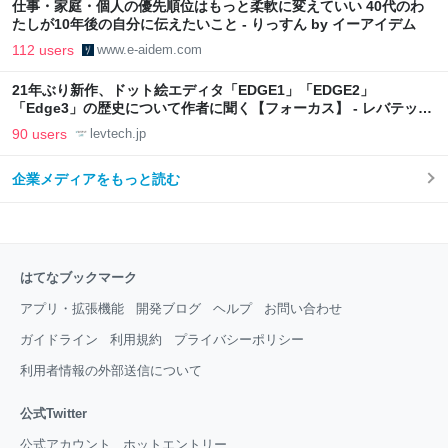
仕事・家庭・個人の優先順位はもっと柔軟に変えていい 40代のわ
たしが10年後の自分に伝えたいこと - りっすん by イーアイデム
112 users
www.e-aidem.com
21年ぶり新作、ドット絵エディタ「EDGE1」「EDGE2」
「Edge3」の歴史について作者に聞く【フォーカス】 - レバテック
LAB
90 users
levtech.jp
企業メディアをもっと読む
はてなブックマーク
アプリ・拡張機能
開発ブログ
ヘルプ
お問い合わせ
ガイドライン
利用規約
プライバシーポリシー
利用者情報の外部送信について
公式Twitter
公式アカウント
ホットエントリー