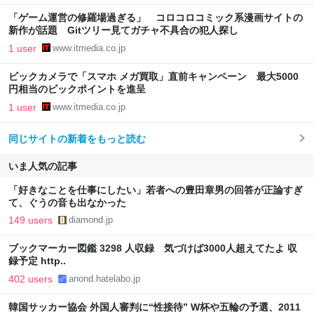
「ゲーム運営の修羅場過ぎる」 コロコロコミック系漫画サイトの
新作が話題 Gitツリー見てガチャ不具合の犯人探し
1 user
www.itmedia.co.jp
ビックカメラで「スマホ メガ買取」直前キャンペーン 最大5000
円相当のビックポイントを進呈
1 user
www.itmedia.co.jp
同じサイトの新着をもっと読む
いま人気の記事
「好きなことを仕事にしたい」若者への豊田章男の回答が正論すぎ
て、ぐうの音も出なかった
149 users
diamond.jp
ブックマーカー図鑑 3298 人収録 気づけば3000人超えてたよ 収
録予定 http..
402 users
anond.hatelabo.jp
韓国サッカー協会 外国人審判に“性接待” W杯や五輪の予選、2011