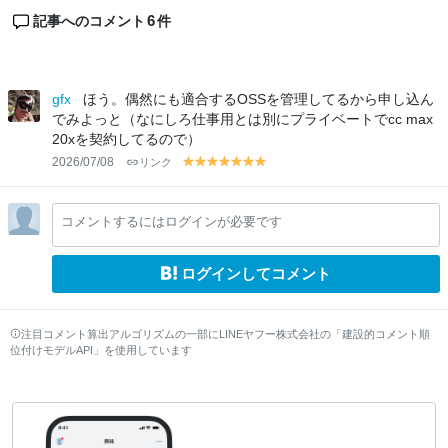
6
記事へのコメント
件
gfx
ほう。偶然にも適合するOSSを管理してるから申し込ん
でみよっと（なにしろ仕事用とは別にプライベートでcc max
20xを契約してるので）
2026/07/08
リンク
y
y
y
y
y
y
y
el
el
el
el
el
el
el
lo
lo
lo
lo
lo
lo
lo
コメントするにはログインが必要です
w
w
w
w
w
w
w
ログインしてコメント
注目コメント算出アルゴリズムの一部にLINEヤフー株式会社の「建設的コメント順
位付けモデルAPI」を使用しています