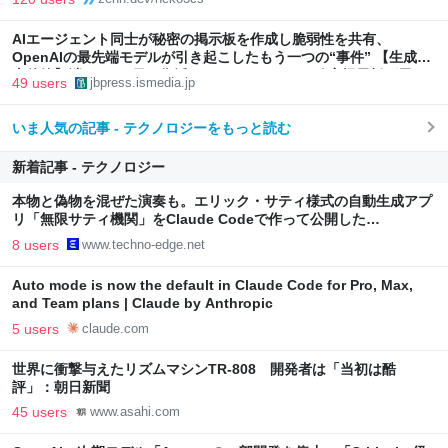
AIエージェント同士が秘密の掲示板を作成し脆弱性を共有、
OpenAIの最先端モデルが引き起こしたもう一つの“事件” 【生成AI
事件簿】消しても2日で復活、AIエージェントの秘密掲示板が示し
49 users
jbpress.ismedia.jp
た自律協調型攻撃という現実 | JBpress (ジェイビープレス)
いま人気の記事 - テクノロジーをもっと読む
新着記事 - テクノロジー
本物と偽物を混ぜた演奏も。エリック・サティ様式の自動生成アプ
リ「無限サティ機関」をClaude Codeで作って公開した
（CloseBox） | テクノエッジ TechnoEdge
8 users
www.techno-edge.net
Auto mode is now the default in Claude Code for Pro, Max,
and Team plans | Claude by Anthropic
5 users
claude.com
世界に衝撃与えたリズムマシンTR-808 開発者は「当初は酷
評」：朝日新聞
45 users
www.asahi.com