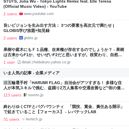
STUTS, Julia Wu - Tokyo Lights Remix feat. Elle Teresa
(Official Music Video) - YouTube
2 users
www.youtube.com
良いビジョンを生み出す方法： 3つの要素を高次元で満たせ |
GLOBIS学び放題×知見録
2 users
globis.jp
果樹や庭木にもＦ１品種、在来種が存在するのでしょうか？ - 果樹
は古来からF1か、せいぜいF2だと思いますが。枝変わり、自然交
雑、選抜種... - Yahoo!知恵袋
1 user
detail.chiebukuro.yahoo.co.jp
いま人気の記事 - 企業メディア
旧五輪選手村「HARUMI FLAG」自治会がアツすぎる！ 多様な住
人が本気スキルで挑む、盆踊り2万人集客や交通改善など“街の価値
向上”戦略 東京・中央区
113 users
suumo.jp
終わりゆくCTFとバグバウンティ 「競技、賞金、責任ある開示」
で起きていること【フォーカス】 - レバテックLAB
31 users
levtech.jp