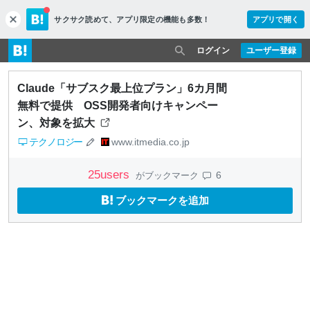
サクサク読めて、
アプリ限定の機能も多数！
アプリで開く
c
l
o
ログイン
ユーザー登録
s
e
Claude「サブスク最上位プラン」6カ月間
無料で提供 OSS開発者向けキャンペー
ン、対象を拡大
テクノロジー
www.itmedia.co.jp
25
users
6
がブックマーク
ブックマークを追加