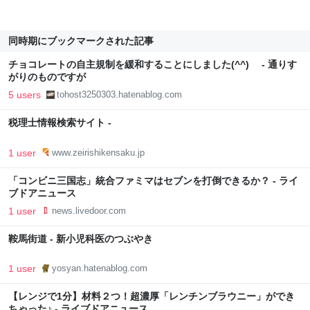
同時期にブックマークされた記事
チョコレートの自主規制を緩和することにしました(⁠^⁠^⁠)ゞ - 通りす
がりのものですが
5 users
tohost3250303.hatenablog.com
税理士情報検索サイト -
1 user
www.zeirishikensaku.jp
「コンビニ三国志」統合ファミマはセブンを打倒できるか？ - ライ
ブドアニュース
1 user
news.livedoor.com
鞍馬街道 - 新小児科医のつぶやき
1 user
yosyan.hatenablog.com
【レンジで1分】材料２つ！超濃厚「レンチンブラウニー」ができ
ちゃった♪ - ライブドアニュース