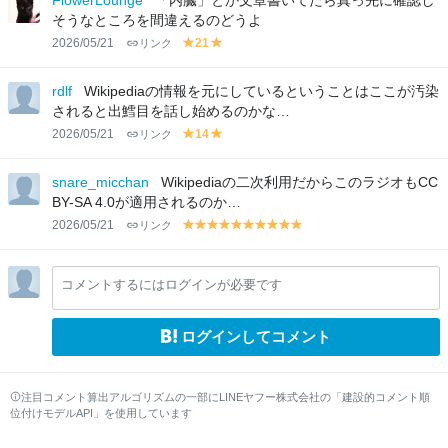
FlowerLounge
「内臓」とか文章書いてたら真っ先に確認し
w
w
そうなところを間違えるのどうよ
2026/05/21
リンク
21
y
y
el
el
lo
lo
rdlf
Wikipediaの情報を元にしているということはここが汚染
w
w
されると出鱈目を話し始めるのかな…
2026/05/21
リンク
14
y
y
el
el
lo
lo
snare_micchan
Wikipediaの二次利用だからこのラジオもCC
w
w
BY-SA 4.0が適用されるのか…
2026/05/21
リンク
y
y
y
y
y
y
y
y
y
y
el
el
el
el
el
el
el
el
el
el
lo
lo
lo
lo
lo
lo
lo
lo
lo
lo
コメントするにはログインが必要です
w
w
w
w
w
w
w
w
w
w
ログインしてコメント
注目コメント算出アルゴリズムの一部にLINEヤフー株式会社の「建設的コメント順
位付けモデルAPI」を使用しています