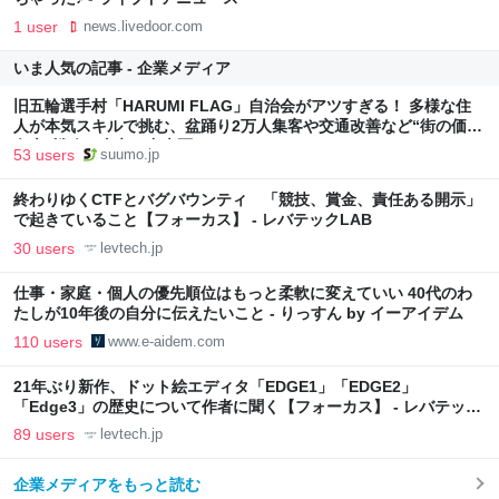
1 user
news.livedoor.com
いま人気の記事 - 企業メディア
旧五輪選手村「HARUMI FLAG」自治会がアツすぎる！ 多様な住
人が本気スキルで挑む、盆踊り2万人集客や交通改善など“街の価値
向上”戦略 東京・中央区
53 users
suumo.jp
終わりゆくCTFとバグバウンティ 「競技、賞金、責任ある開示」
で起きていること【フォーカス】 - レバテックLAB
30 users
levtech.jp
仕事・家庭・個人の優先順位はもっと柔軟に変えていい 40代のわ
たしが10年後の自分に伝えたいこと - りっすん by イーアイデム
110 users
www.e-aidem.com
21年ぶり新作、ドット絵エディタ「EDGE1」「EDGE2」
「Edge3」の歴史について作者に聞く【フォーカス】 - レバテック
LAB
89 users
levtech.jp
企業メディアをもっと読む