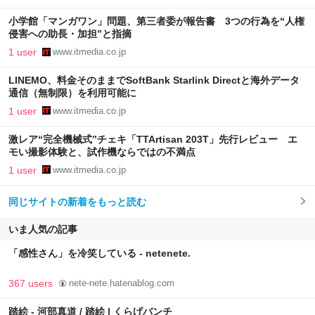
小学館「マンガワン」問題、第三者委が報告書 3つの行為を“人権
侵害への助長・加担”と指摘
1 user
www.itmedia.co.jp
LINEMO、料金そのままでSoftBank Starlink Directと海外データ
通信（無制限）を利用可能に
1 user
www.itmedia.co.jp
激レア“完全機械式”チェキ「TTArtisan 203T」先行レビュー エ
モい撮影体験と、試作機ならではの不満点
1 user
www.itmedia.co.jp
同じサイトの新着をもっと読む
いま人気の記事
「感性さん」を冷笑している - netenete.
367 users
nete-nete.hatenablog.com
踏絵 - 河部真道 / 踏絵 | くらげバンチ