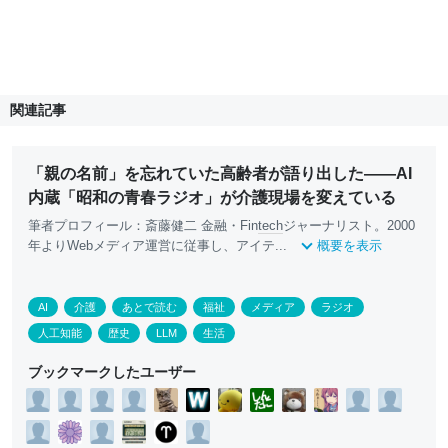
関連記事
「親の名前」を忘れていた高齢者が語り出した――AI
内蔵「昭和の青春ラジオ」が介護現場を変えている
筆者プロフィール：斎藤健二 金融・Fin
tech
ジャーナリスト。2000
年よりWebメディア運営に従事し、アイテ...
概要を表示
AI
介護
あとで読む
福祉
メディア
ラジオ
人工知能
歴史
LLM
生活
ブックマークしたユーザー