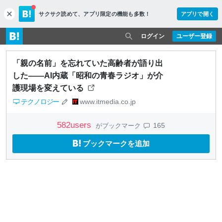
サクサク読めて、
アプリ限定の機能も多数！
アプリで開く
c
l
o
ログイン
ユーザー登録
s
e
「親の名前」を忘れていた高齢者が語り出
した――AI内蔵「昭和の青春ラジオ」が介
護現場を変えている
テクノロジー
www.itmedia.co.jp
582
users
165
がブックマーク
ブックマークを追加