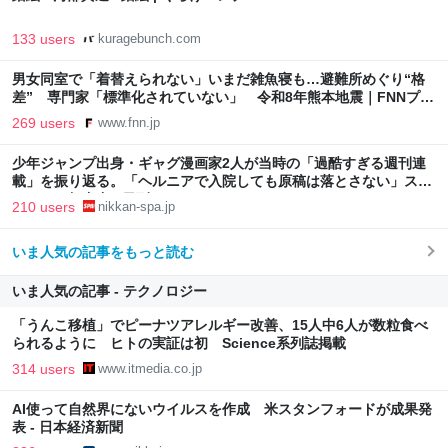
133 users
kuragebunch.com
男女同室で「着替えられない」いまだ雑魚寝も…避難所めぐり“格
差” 専門家「標準化されていない」 令和8年熊本地震｜FNNプラ
イムオンライン
269 users
www.fnn.jp
少年ジャンプ出身・ギャグ漫画家2人が当時の「過酷すぎる週刊連
載」を振り返る。「ヘルニアで入院しても原稿は落とさない」スト
イックな舞台裏 | 日刊SPA!
210 users
nikkan-spa.jp
いま人気の記事をもっと読む
いま人気の記事 - テクノロジー
「うんこ移植」でピーナツアレルギー改善、15人中6人が数粒食べ
られるように ヒトの実証は初 Science系列誌掲載
314 users
www.itmedia.co.jp
AI使って自然界にないウイルスを作成 米スタンフォードが成果発
表 - 日本経済新聞