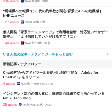
236 users
www.nikkei.com
“現場職への転職”に20代の約半数が関心 背景にAIへの危機感 |
NHKニュース
127 users
news.web.nhk
個人開発「家系ラーメンマニア」で利用者急増 対応追いつかず一
部停止 「より信頼していただけるアプリに」
140 users
www.itmedia.co.jp
いま人気の記事 - テクノロジーをもっと読む
新着記事 - テクノロジー
ChatGPTからアドビツールを使用し創作可能な「Adobe for
ChatGPT」をリリース
4 users
ai.watch.impress.co.jp
インシデント対応の属人化に、障害対応訓練で立ち向かっている -
tebiki Tech Blog
25 users
techblog.tebiki.co.jp