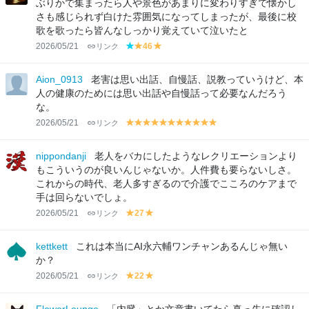
ぶりかで集まったら人や景色があまりに変わりすぎで懐かし
さも感じられず白けた雰囲気になってしまったが、最後に校
歌を歌ったら皆んなしっかり覚えていて泣いたと
2026/05/21
リンク
46
b
y
y
lu
el
el
e
lo
lo
Aion_0913
老害は思い出話、自慢話、説教っていうけど、本
w
w
人の健康のためには思い出話や自慢話って必要なんだろう
な。
2026/05/21
リンク
y
y
y
y
y
y
y
y
y
y
y
el
el
el
el
el
el
el
el
el
el
el
lo
lo
lo
lo
lo
lo
lo
lo
lo
lo
lo
nippondanji
老人をバカにしたようなレクリエーションより
w
w
w
w
w
w
w
w
w
w
w
もこういうのが良いんじゃないか。人件費も要らないしさ。
これからの時代、老人多すぎるので介護でこころのケアまで
手は回らないでしょ。
2026/05/21
リンク
27
y
y
el
el
lo
lo
kettkett
これは本当にAI永六輔ワンチャンあるんじゃ無い
w
w
か？
2026/05/21
リンク
22
y
y
el
el
lo
lo