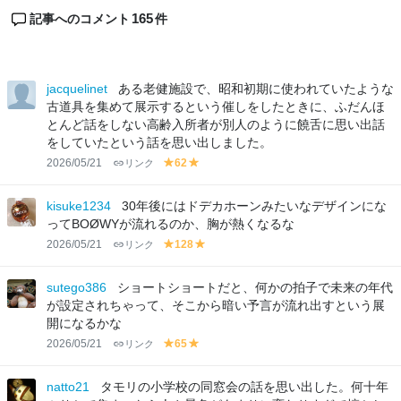
165
記事へのコメント
件
jacquelinet
ある老健施設で、昭和初期に使われていたような
古道具を集めて展示するという催しをしたときに、ふだんほ
とんど話をしない高齢入所者が別人のように饒舌に思い出話
をしていたという話を思い出しました。
2026/05/21
リンク
62
y
y
el
el
lo
lo
kisuke1234
30年後にはドデカホーンみたいなデザインにな
w
w
ってBOØWYが流れるのか、胸が熱くなるな
2026/05/21
リンク
128
y
y
el
el
lo
lo
sutego386
ショートショートだと、何かの拍子で未来の年代
w
w
が設定されちゃって、そこから暗い予言が流れ出すという展
開になるかな
2026/05/21
リンク
65
y
y
el
el
lo
lo
natto21
タモリの小学校の同窓会の話を思い出した。何十年
w
w