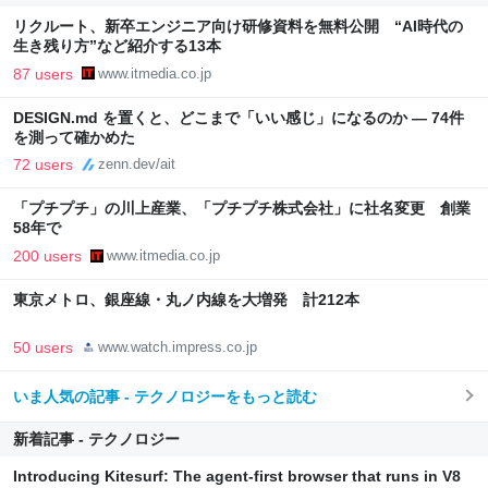
リクルート、新卒エンジニア向け研修資料を無料公開 “AI時代の
生き残り方”など紹介する13本
87 users
www.itmedia.co.jp
DESIGN.md を置くと、どこまで「いい感じ」になるのか — 74件
を測って確かめた
72 users
zenn.dev/ait
「プチプチ」の川上産業、「プチプチ株式会社」に社名変更 創業
58年で
200 users
www.itmedia.co.jp
東京メトロ、銀座線・丸ノ内線を大増発 計212本
50 users
www.watch.impress.co.jp
いま人気の記事 - テクノロジーをもっと読む
新着記事 - テクノロジー
Introducing Kitesurf: The agent-first browser that runs in V8