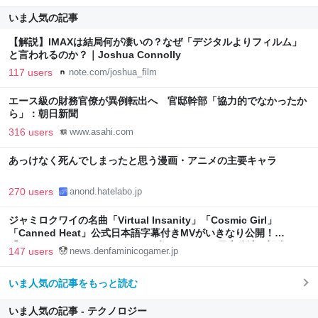
いま人気の記事
【解説】IMAXは結局何が凄いの？なぜ「デジタルよりフィルム」
と言われるのか？｜Joshua Connolly
117 users
note.com/joshua_film
エース級の財務官僚が異例転出へ 官邸幹部「協力的でなかったか
ら」：朝日新聞
316 users
www.asahi.com
あっけなく死んでしまったと思う漫画・アニメの主要キャラ
270 users
anond.hatelabo.jp
ジャミロクワイの名曲「Virtual Insanity」「Cosmic Girl」
「Canned Heat」公式日本語字幕付きMVがいきなり公開！
「SUMMER SONIC 2026」での9年ぶりとなる日本公演を記念して
147 users
news.denfaminicogamer.jp
いま人気の記事をもっと読む
いま人気の記事 - テクノロジー