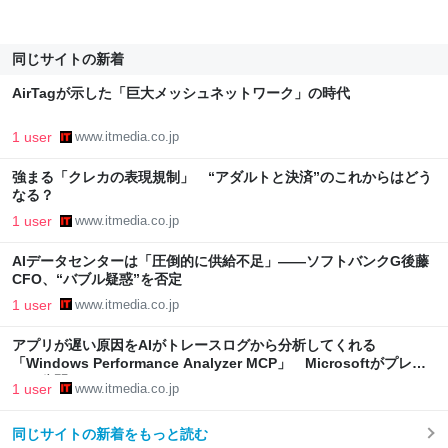
同じサイトの新着
AirTagが示した「巨大メッシュネットワーク」の時代
1 user
www.itmedia.co.jp
強まる「クレカの表現規制」 “アダルトと決済”のこれからはどう
なる？
1 user
www.itmedia.co.jp
AIデータセンターは「圧倒的に供給不足」――ソフトバンクG後藤
CFO、“バブル疑惑”を否定
1 user
www.itmedia.co.jp
アプリが遅い原因をAIがトレースログから分析してくれる
「Windows Performance Analyzer MCP」 Microsoftがプレビ
ュー公開
1 user
www.itmedia.co.jp
同じサイトの新着をもっと読む