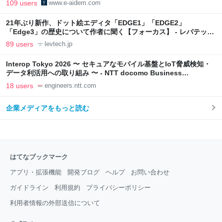
109 users
www.e-aidem.com
21年ぶり新作、ドット絵エディタ「EDGE1」「EDGE2」
「Edge3」の歴史について作者に聞く【フォーカス】 - レバテック
LAB
89 users
levtech.jp
Interop Tokyo 2026 〜 セキュアなモバイル基盤とIoT脅威検知・
データ利活用への取り組み 〜 - NTT docomo Business
Engineers' Blog
18 users
engineers.ntt.com
企業メディアをもっと読む
はてなブックマーク
アプリ・拡張機能
開発ブログ
ヘルプ
お問い合わせ
ガイドライン
利用規約
プライバシーポリシー
利用者情報の外部送信について