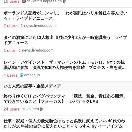
18 users
dc.watch.impress.co.jp
ポーランド人記者がニンマリ。「わが国民はハリル解任を喜んでい
る」 - ライブドアニュース
2 users
news.livedoor.com
タイの洞窟にいた13人救出 直後に少年2人が一時意識失う - ライブ
ドアニュース
1 user
news.livedoor.com
レイジ・アゲインスト・ザ・マシーンのトム・モレロ、NYでの抗
議活動に参加 演説でICEの人権侵害を非難 プロテスト曲を演奏 -
amass
4 users
amass.jp
いま人気の記事 - 企業メディア
終わりゆくCTFとバグバウンティ 「競技、賞金、責任ある開示」
で起きていること【フォーカス】 - レバテックLAB
24 users
levtech.jp
仕事・家庭・個人の優先順位はもっと柔軟に変えていい 40代のわ
たしが10年後の自分に伝えたいこと - りっすん by イーアイデム