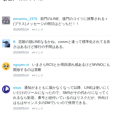
emuemu_1976
前門のLINE、後門のコイツに挟撃される＋
(プラス)メッセージの明日はどっちだ！！
2026/05/14
リンク
lli
悲願の脱LINEなるかね。commと違って標準化されてる良
さはあるけど移行の手間はある。
2026/05/14
リンク
nguyen-oi
いまさらRCSとか周回遅れ感あるけどMVNOにも
開放するのは英断
2026/05/14
リンク
sisya
通知がまともに届かなくなって以降、LINEは使いにく
いだけのツールになったので、SMSがその代わりになってく
れるなら歓迎。番号と紐付いているのはリスクだが、外向け
はもはやインスタのDMでいいので併用できる。
2026/05/14
リンク