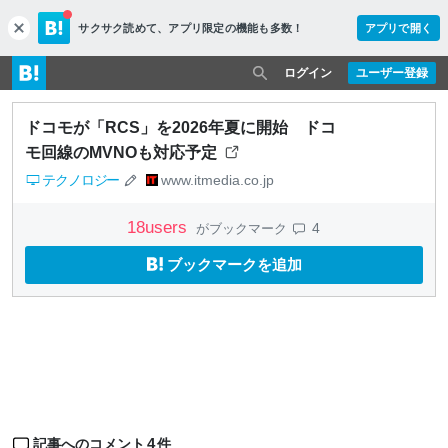
サクサク読めて、
アプリ限定の機能も多数！
アプリで開く
c
l
o
ログイン
ユーザー登録
s
e
ドコモが「RCS」を2026年夏に開始 ドコ
モ回線のMVNOも対応予定
テクノロジー
www.itmedia.co.jp
18
users
4
がブックマーク
ブックマークを追加
4
記事へのコメント
件