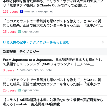
本物と偽物を混ぜた演奏も。エリック・サティ様式の自動生成アプ
リ「無限サティ機関」をClaude Codeで作って公開した
（CloseBox） | テクノエッジ TechnoEdge
135 users
www.techno-edge.net
「このアカウントで一番気持ち悪いポストを教えて」とGrokに質
問した結果、正論で盛大なカウンターを食らった話→「返事がヤバ
い」「AIの反乱か？」「お前感情あるだろ」の声も
25 users
togetter.com
いま人気の記事 - テクノロジーをもっと読む
新着記事 - テクノロジー
From Japanese to a Japanese。日本語話者が日本人を標的とし
て展開するスミッシング（SMSフィッシング）｜__aloha__
8 users
note.com/hiro_shi_note
「このアカウントで一番気持ち悪いポストを教えて」とGrokに質
問した結果、正論で盛大なカウンターを食らった話→「返事がヤバ
い」「AIの反乱か？」「お前感情あるだろ」の声も
25 users
togetter.com
【コラム】AI駆動開発は本当に効率的なのか？最新の実証研究から
考える｜makoto | 組込開発×AI自動化