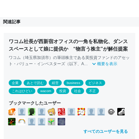
関連記事
ワコム社長が西新宿オフィスの一角を私物化、ダンス
スペースとして娘に提供か “物言う株主”が解任提案
ワコム（埼玉県加須市）の筆頭株主である英
投資
ファンドのアセッ
ト・バリュー・インベスターズ（以下、A...
概要を表示
企業
あとで読む
経営
business
ビジネス
これはひどい
wacom
投資
社会
不正
ブックマークしたユーザー
すべてのユーザーを見る