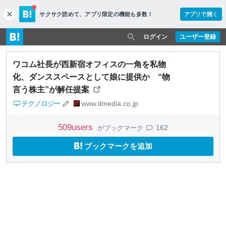
サクサク読めて、
アプリ限定の機能も多数！
アプリで開く
c
l
o
ログイン
ユーザー登録
s
e
ワコム社長が西新宿オフィスの一角を私物
化、ダンススペースとして娘に提供か “物
言う株主”が解任提案
テクノロジー
www.itmedia.co.jp
509
users
162
がブックマーク
ブックマークを追加