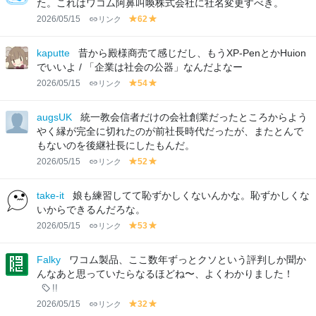
た。これはワコム阿鼻叫喚株式会社に社名変更すべき。
n
n
n
2026/05/15
リンク
62
y
y
el
el
lo
lo
kaputte
昔から殿様商売て感じだし、もうXP-PenとかHuion
w
w
でいいよ / 「企業は社会の公器」なんだよなー
2026/05/15
リンク
54
y
y
el
el
lo
lo
augsUK
統一教会信者だけの会社創業だったところからよう
w
w
やく縁が完全に切れたのが前社長時代だったが、またとんで
もないのを後継社長にしたもんだ。
2026/05/15
リンク
52
y
y
el
el
lo
lo
take-it
娘も練習してて恥ずかしくないんかな。恥ずかしくな
w
w
いからできるんだろな。
2026/05/15
リンク
53
y
y
el
el
lo
lo
Falky
ワコム製品、ここ数年ずっとクソという評判しか聞か
w
w
んなあと思っていたらなるほどね〜、よくわかりました！
!!
2026/05/15
リンク
32
y
y