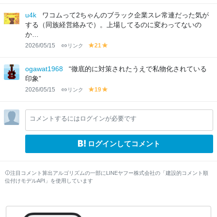
el
el
lo
lo
u4k
ワコムって2ちゃんのブラック企業スレ常連だった気が
w
w
する（同族経営絡みで）。上場してるのに変わってないの
か…
2026/05/15
リンク
21
y
y
el
el
lo
lo
ogawat1968
“徹底的に対策されたうえで私物化されている
w
w
印象”
2026/05/15
リンク
19
y
y
el
el
lo
lo
コメントするにはログインが必要です
w
w
ログインしてコメント
注目コメント算出アルゴリズムの一部にLINEヤフー株式会社の「建設的コメント順
位付けモデルAPI」を使用しています