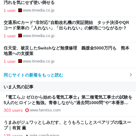
汚れを気にせず使い倒せる
1 user
www.itmedia.co.jp
交通系ICカード“非対応”自動改札機の実証開始 タッチ決済やQR
コード乗車の「入れない」「出られない」の解消につながるか？
1 user
www.itmedia.co.jp
任天堂、被災したSwitchなど無償修理 義援金5000万円も 熊本
地震への支援策
1 user
www.itmedia.co.jp
同じサイトの新着をもっと読む
いま人気の記事
『電工らぶ ゼロから始める電気工事士』第二種電気工事士の試験を
5人のヒロインと勉強。青春しながら“過去問1000問”や“本番形式
CBT模擬試験”で本格的に学べるノベルゲーム | ゲーム・エンタメ
303 users
www.famitsu.com
最新情報のファミ通.com
うまみがジュワッとしみだす、とうもろこしとスペアリブの塩スー
プ｜有賀 薫
135 users
note.com/kaorun