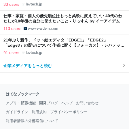
33 users
levtech.jp
仕事・家庭・個人の優先順位はもっと柔軟に変えていい 40代のわ
たしが10年後の自分に伝えたいこと - りっすん by イーアイデム
113 users
www.e-aidem.com
21年ぶり新作、ドット絵エディタ「EDGE1」「EDGE2」
「Edge3」の歴史について作者に聞く【フォーカス】 - レバテック
LAB
91 users
levtech.jp
企業メディアをもっと読む
はてなブックマーク
アプリ・拡張機能
開発ブログ
ヘルプ
お問い合わせ
ガイドライン
利用規約
プライバシーポリシー
利用者情報の外部送信について