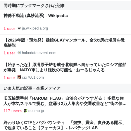
同時期にブックマークされた記事
神傳不動流 (真妙流系) - Wikipedia
1 user
ja.wikipedia.org
【2026年版・現地発】函館GLAYマンホール、全5カ所の場所を徹
底解説
1 user
hakodate-event.com
【始まったな】原潜原子炉を載せ北朝鮮へ向かっていたロシア船舶
が爆発 NATO軍により沈没の可能性 : おーるじゃんる
1 user
crx7601.com
いま人気の記事 - 企業メディア
旧五輪選手村「HARUMI FLAG」自治会がアツすぎる！ 多様な住
人が本気スキルで挑む、盆踊り2万人集客や交通改善など“街の価値
向上”戦略 東京・中央区
117 users
suumo.jp
終わりゆくCTFとバグバウンティ 「競技、賞金、責任ある開示」
で起きていること【フォーカス】 - レバテックLAB