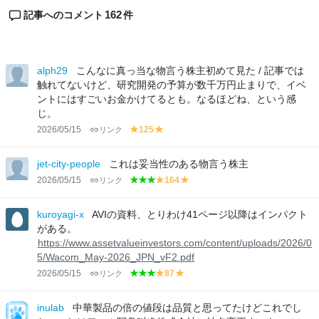
162
記事へのコメント
件
alph29
こんなに真っ当な物言う株主初めて見た / 記事では
触れてないけど、研究開発の予算が数千万円止まりで、イベ
ントにはすごいお金かけてるとも。なるほどね、という感
じ。
2026/05/15
リンク
125
y
y
el
el
lo
lo
jet-city-people
これは妥当性のある物言う株主
w
w
2026/05/15
リンク
164
g
g
g
y
y
r
r
r
el
el
e
e
e
lo
lo
kuroyagi-x
AVIの資料、とりわけ41ページ以降はインパクト
e
e
e
w
w
がある。
n
n
n
https://www.assetvalueinvestors.com/content/uploads/2026/0
5/Wacom_May-2026_JPN_vF2.pdf
2026/05/15
リンク
87
g
g
g
y
y
r
r
r
el
el
e
e
e
lo
lo
inulab
中華製品の倍の値段は品質と思ってたけどこれでし
e
e
e
w
w