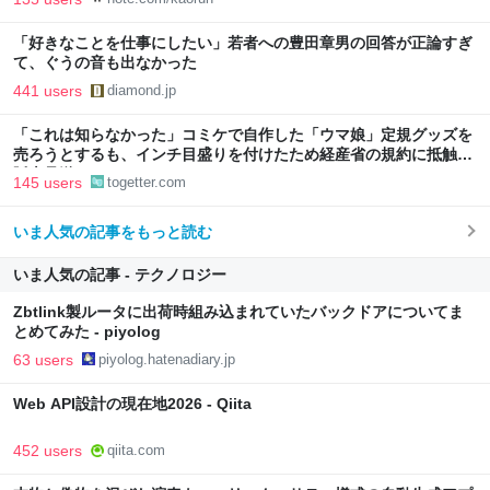
「好きなことを仕事にしたい」若者への豊田章男の回答が正論すぎ
て、ぐうの音も出なかった
441 users
diamond.jp
「これは知らなかった」コミケで自作した「ウマ娘」定規グッズを
売ろうとするも、インチ目盛りを付けたため経産省の規約に抵触、
販売見送りに
145 users
togetter.com
いま人気の記事をもっと読む
いま人気の記事 - テクノロジー
Zbtlink製ルータに出荷時組み込まれていたバックドアについてま
とめてみた - piyolog
63 users
piyolog.hatenadiary.jp
Web API設計の現在地2026 - Qiita
452 users
qiita.com