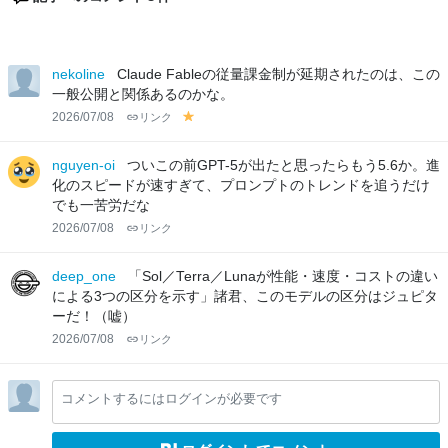
nekoline
Claude Fableの従量課金制が延期されたのは、この
一般公開と関係あるのかな。
2026/07/08
リンク
y
el
lo
nguyen-oi
ついこの前GPT-5が出たと思ったらもう5.6か。進
w
化のスピードが速すぎて、プロンプトのトレンドを追うだけ
でも一苦労だな
2026/07/08
リンク
deep_one
「Sol／Terra／Lunaが性能・速度・コストの違い
による3つの区分を示す」諸君、このモデルの区分はジュピタ
ーだ！（嘘）
2026/07/08
リンク
コメントするにはログインが必要です