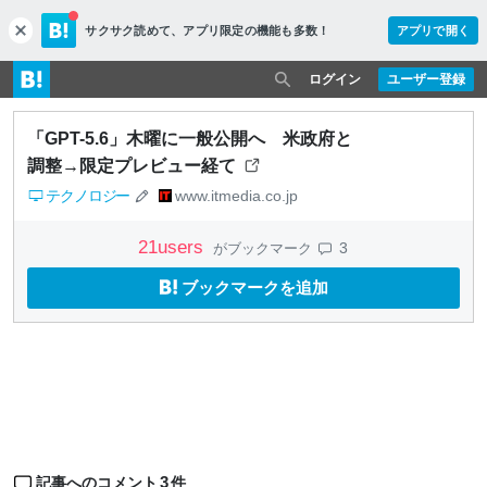
サクサク読めて、
アプリ限定の機能も多数！
アプリで開く
c
l
o
ログイン
ユーザー登録
s
e
「GPT-5.6」木曜に一般公開へ 米政府と
調整→限定プレビュー経て
テクノロジー
www.itmedia.co.jp
21
users
3
がブックマーク
ブックマークを追加
3
記事へのコメント
件