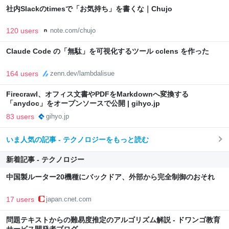
社内Slackのtimesで「お気持ち」を書くな｜Chujo
120 users
note.com/chujo
Claude Code の「無駄」を可視化するツール cclens を作った
164 users
zenn.dev/lambdalisue
Firecrawl、オフィス文書やPDFをMarkdownへ変換する
「anydoc」をオープンソースで公開 | gihyo.jp
83 users
gihyo.jp
いま人気の記事 - テクノロジーをもっと読む
新着記事 - テクノロジー
中国製ルーター20機種にバックドア、外部から完全制御のおそれ
17 users
japan.cnet.com
問題テキストからの難易度推定のアルゴリズム解説 - ドワンゴ教育