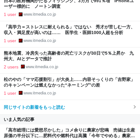
日本の政府機関かたるフィッシング、3カ月で991％増 iPhoneユ
ーザー標的に ノートン調査
1 user
www.itmedia.co.jp
「高学力＝ストレスに耐えられる」ではない 秀才が苦しむ一方、
収入・満足度が高いのは…… 医学生・医師1000人超を分析
1 user
www.itmedia.co.jp
熊本地震、冷房失った高齢者の死亡リスクが30日で5％上昇か 九
州大、AIとデータで推計
2 users
www.itmedia.co.jp
松のやの「ママ応援割引」が大炎上……内容そっくりの「吉野家」
のキャンペーンは燃えなかった“ネーミング”の差
1 user
www.itmedia.co.jp
同じサイトの新着をもっと読む
いま人気の記事
「高市総理には愛想尽かした」コメ余りに農家が悲鳴 売値は生産
原価の半分以下に…肥料代や燃料代は高騰「今年でやめる」農家も