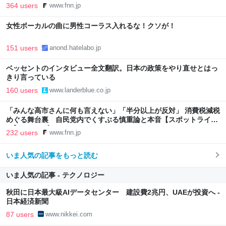
｜FNNプライムオンライン
364 users
www.fnn.jp
女性ボーカルの曲に男性コーラス入れるな！クソが！
151 users
anond.hatelabo.jp
ベッセントのインタビュー全文翻訳。日本の政策をやり直せとはっ
きり言っている
160 users
www.landerblue.co.jp
「みんな高市さんに何も言えない」「半分以上が反対」 消費税減税
めぐる舞台裏 自民党内でくすぶる慎重論と本音【スポットライ
ト】｜FNNプライムオンライン
232 users
www.fnn.jp
いま人気の記事をもっと読む
いま人気の記事 - テクノロジー
秋田に日本最大級AIデータセンター 建設費2兆円、UAEが投資へ -
日本経済新聞
87 users
www.nikkei.com