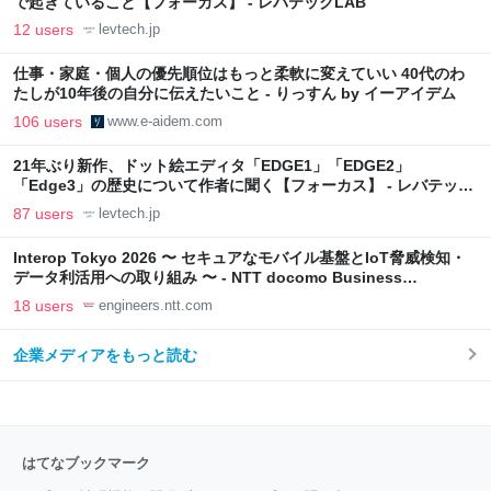
で起きていること【フォーカス】 - レバテックLAB
12 users
levtech.jp
仕事・家庭・個人の優先順位はもっと柔軟に変えていい 40代のわ
たしが10年後の自分に伝えたいこと - りっすん by イーアイデム
106 users
www.e-aidem.com
21年ぶり新作、ドット絵エディタ「EDGE1」「EDGE2」
「Edge3」の歴史について作者に聞く【フォーカス】 - レバテック
LAB
87 users
levtech.jp
Interop Tokyo 2026 〜 セキュアなモバイル基盤とIoT脅威検知・
データ利活用への取り組み 〜 - NTT docomo Business
Engineers' Blog
18 users
engineers.ntt.com
企業メディアをもっと読む
はてなブックマーク