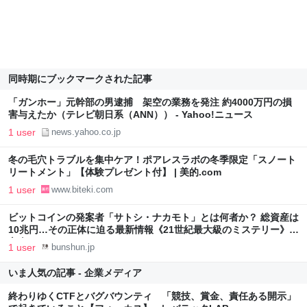
同時期にブックマークされた記事
「ガンホー」元幹部の男逮捕 架空の業務を発注 約4000万円の損
害与えたか（テレビ朝日系（ANN）） - Yahoo!ニュース
1 user
news.yahoo.co.jp
冬の毛穴トラブルを集中ケア！ポアレスラボの冬季限定「スノート
リートメント」【体験プレゼント付】 | 美的.com
1 user
www.biteki.com
ビットコインの発案者「サトシ・ナカモト」とは何者か？ 総資産は
10兆円…その正体に迫る最新情報《21世紀最大級のミステリー》 |
文春オンライン
1 user
bunshun.jp
いま人気の記事 - 企業メディア
終わりゆくCTFとバグバウンティ 「競技、賞金、責任ある開示」