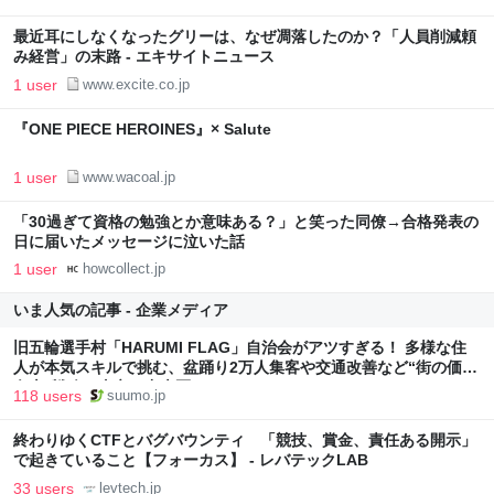
最近耳にしなくなったグリーは、なぜ凋落したのか？「人員削減頼
み経営」の末路 - エキサイトニュース
1 user
www.excite.co.jp
『ONE PIECE HEROINES』× Salute
1 user
www.wacoal.jp
「30過ぎて資格の勉強とか意味ある？」と笑った同僚→合格発表の
日に届いたメッセージに泣いた話
1 user
howcollect.jp
いま人気の記事 - 企業メディア
旧五輪選手村「HARUMI FLAG」自治会がアツすぎる！ 多様な住
人が本気スキルで挑む、盆踊り2万人集客や交通改善など“街の価値
向上”戦略 東京・中央区
118 users
suumo.jp
終わりゆくCTFとバグバウンティ 「競技、賞金、責任ある開示」
で起きていること【フォーカス】 - レバテックLAB
33 users
levtech.jp