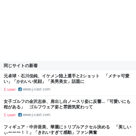
同じサイトの新着
元卓球・石川佳純、イケメン陸上選手と2ショット 「メチャ可愛
い」「かわいい笑顔」「美男美女」話題に
1 user
www.j-cast.com
女子ゴルフの金沢志奈、肩出し白ノースリ姿に反響...「可愛いにも
程がある」 ゴルフウェア姿と雰囲気変わって
1 user
www.j-cast.com
フィギュア・中井亜美、華麗にトリプルアクセル決める 「美しい
ぃーーー！！」「きれいすぎて感動」ファン興奮