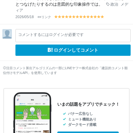
とつなげたりするのは意図的な印象操作では。
政治
メデ
ィア
2026/05/18
リンク
y
y
y
y
y
y
y
y
y
y
y
y
y
y
el
el
el
el
el
el
el
el
el
el
el
el
el
el
lo
lo
lo
lo
lo
lo
lo
lo
lo
lo
lo
lo
lo
lo
コメントするにはログインが必要です
w
w
w
w
w
w
w
w
w
w
w
w
w
w
ログインしてコメント
注目コメント算出アルゴリズムの一部にLINEヤフー株式会社の「建設的コメント順
位付けモデルAPI」を使用しています
いまの話題をアプリでチェック！
バナー広告なし
ミュート機能あり
ダークモード搭載