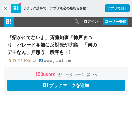
サクサク読めて、
アプリ限定の機能も多数！
アプリで開く
c
l
o
ログイン
ユーザー登録
s
e
「招かれてないよ」斎藤知事「神戸まつ
り」パレード参加に反対派が抗議 「何の
デモなん」戸惑う一般客も
政治と経済
www.j-cast.com
153
users
85
がブックマーク
ブックマークを追加