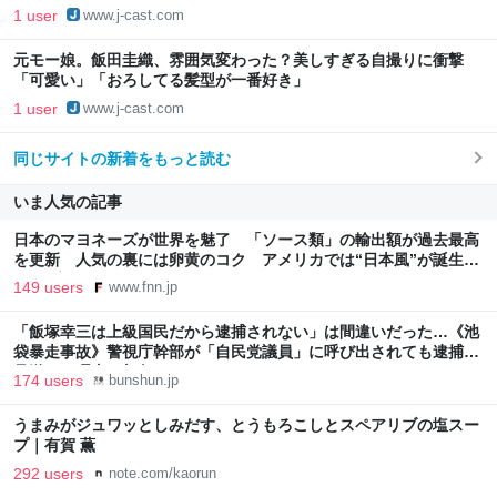
1 user
www.j-cast.com
元モー娘。飯田圭織、雰囲気変わった？美しすぎる自撮りに衝撃
「可愛い」「おろしてる髪型が一番好き」
1 user
www.j-cast.com
同じサイトの新着をもっと読む
いま人気の記事
日本のマヨネーズが世界を魅了 「ソース類」の輸出額が過去最高
を更新 人気の裏には卵黄のコク アメリカでは“日本風”が誕生｜
FNNプライムオンライン
149 users
www.fnn.jp
「飯塚幸三は上級国民だから逮捕されない」は間違いだった…《池
袋暴走事故》警視庁幹部が「自民党議員」に呼び出されても逮捕を
見送った理由 | 文春オンライン
174 users
bunshun.jp
うまみがジュワッとしみだす、とうもろこしとスペアリブの塩スー
プ｜有賀 薫
292 users
note.com/kaorun