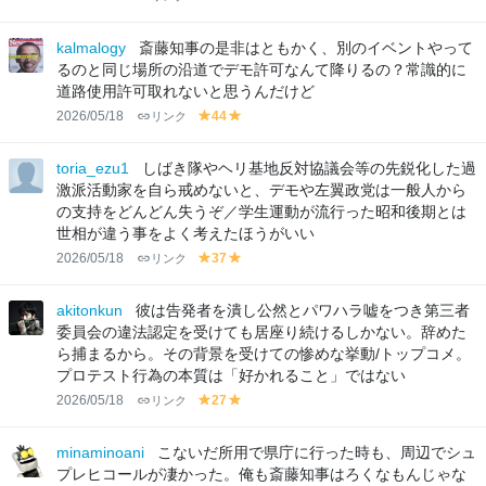
el
el
lo
lo
kalmalogy
斎藤知事の是非はともかく、別のイベントやって
w
w
るのと同じ場所の沿道でデモ許可なんて降りるの？常識的に
道路使用許可取れないと思うんだけど
2026/05/18
リンク
44
y
y
el
el
lo
lo
toria_ezu1
しばき隊やヘリ基地反対協議会等の先鋭化した過
w
w
激派活動家を自ら戒めないと、デモや左翼政党は一般人から
の支持をどんどん失うぞ／学生運動が流行った昭和後期とは
世相が違う事をよく考えたほうがいい
2026/05/18
リンク
37
y
y
el
el
lo
lo
akitonkun
彼は告発者を潰し公然とパワハラ嘘をつき第三者
w
w
委員会の違法認定を受けても居座り続けるしかない。辞めた
ら捕まるから。その背景を受けての惨めな挙動/トップコメ。
プロテスト行為の本質は「好かれること」ではない
2026/05/18
リンク
27
y
y
el
el
lo
lo
minaminoani
こないだ所用で県庁に行った時も、周辺でシュ
w
w
プレヒコールが凄かった。俺も斎藤知事はろくなもんじゃな