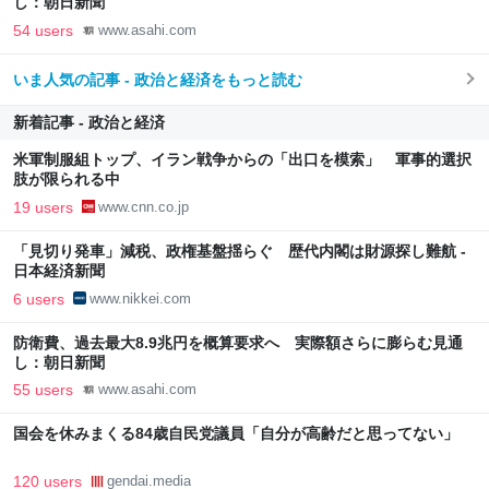
し：朝日新聞
54 users
www.asahi.com
いま人気の記事 - 政治と経済をもっと読む
新着記事 - 政治と経済
米軍制服組トップ、イラン戦争からの「出口を模索」 軍事的選択
肢が限られる中
19 users
www.cnn.co.jp
「見切り発車」減税、政権基盤揺らぐ 歴代内閣は財源探し難航 -
日本経済新聞
6 users
www.nikkei.com
防衛費、過去最大8.9兆円を概算要求へ 実際額さらに膨らむ見通
し：朝日新聞
55 users
www.asahi.com
国会を休みまくる84歳自民党議員「自分が高齢だと思ってない」
120 users
gendai.media