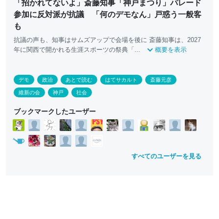
「招かれてないよ」斎藤知事「神戸まつり」パレード
参加に反対派が抗議 「何のデモなん」戸惑う一般客
も
抗議の声も、知事はサムズアップで会場を後に 斎藤知事は、2027
年に関西で開かれる生涯スポーツの祭典「...
概要を表示
デモ
政治
あとで読む
はてサカルト
斎藤元彦
維新の会
神戸
社会
ブックマークしたユーザー
すべてのユーザーを見る