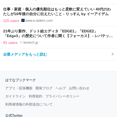
仕事・家庭・個人の優先順位はもっと柔軟に変えていい 40代のわ
たしが10年後の自分に伝えたいこと - りっすん by イーアイデム
115 users
www.e-aidem.com
21年ぶり新作、ドット絵エディタ「EDGE1」「EDGE2」
「Edge3」の歴史について作者に聞く【フォーカス】 - レバテック
LAB
91 users
levtech.jp
企業メディアをもっと読む
はてなブックマーク
アプリ・拡張機能
開発ブログ
ヘルプ
お問い合わせ
ガイドライン
利用規約
プライバシーポリシー
利用者情報の外部送信について
公式Twitter