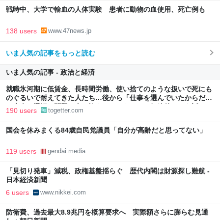
戦時中、大学で輸血の人体実験 患者に動物の血使用、死亡例も
138 users
www.47news.jp
いま人気の記事をもっと読む
いま人気の記事 - 政治と経済
就職氷河期に低賃金、長時間労働、使い捨てのような扱いで死にも
のぐるいで耐えてきた人たち…後から「仕事を選んでいたからだ」
と本人の選択の問題に書き換えるのはあまりに短絡的という話
190 users
togetter.com
国会を休みまくる84歳自民党議員「自分が高齢だと思ってない」
119 users
gendai.media
「見切り発車」減税、政権基盤揺らぐ 歴代内閣は財源探し難航 -
日本経済新聞
6 users
www.nikkei.com
防衛費、過去最大8.9兆円を概算要求へ 実際額さらに膨らむ見通