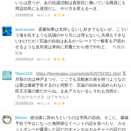
いとは思うが、あの抗議活動は真面目に働いている職員にも
周辺住民にも迷惑だし、やり方を変えるべき。
2026/05/18
リンク
21
y
y
el
el
lo
lo
aceraceae
斎藤知事は支持しないし好きでもないが、こうい
w
w
う場を乱すような抗議のやり方には理もないし共感もできな
いわけだが / 言論の自由はあるがパレードで一般客を戸惑わ
せるような反対派は単純に邪魔だから他でやれと。
政治
社会
2026/05/18
リンク
21
y
y
el
el
lo
lo
Shiori115
https://femimatsu.com/article/520702301.html
五
w
w
月祭の次は神戸まつり。ここでも活動家の肩を持つようなの
は要は爆破予告するのと同類で、言論の自由を認められない
民主主義の敵だからね。まあアカもいるしそれも当然か。
おサヨクさま
はてサカルト
2026/05/18
リンク
17
y
y
el
el
lo
lo
filinion
政治家に辞めろというのは市民の自由。そこに、爆破
w
w
予告で中止になった無関係なイベントの話を並べたり、カセ
ットボンベが爆発した話だのキャンセルカルチャーの話だの