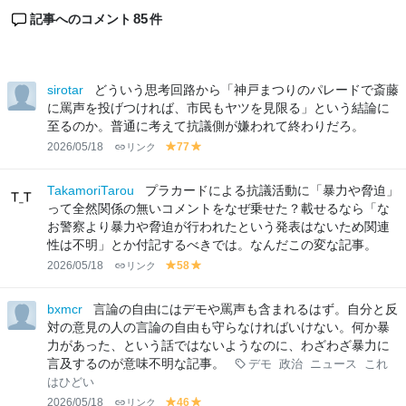
85
記事へのコメント
件
sirotar
どういう思考回路から「神戸まつりのパレードで斎藤
に罵声を投げつければ、市民もヤツを見限る」という結論に
至るのか。普通に考えて抗議側が嫌われて終わりだろ。
2026/05/18
リンク
77
y
y
el
el
lo
lo
TakamoriTarou
プラカードによる抗議活動に「暴力や脅迫」
w
w
って全然関係の無いコメントをなぜ乗せた？載せるなら「な
お警察より暴力や脅迫が行われたという発表はないため関連
性は不明」とか付記するべきでは。なんだこの変な記事。
2026/05/18
リンク
58
y
y
el
el
lo
lo
bxmcr
言論の自由にはデモや罵声も含まれるはず。自分と反
w
w
対の意見の人の言論の自由も守らなければいけない。何か暴
力があった、という話ではないようなのに、わざわざ暴力に
言及するのが意味不明な記事。
デモ
政治
ニュース
これ
はひどい
2026/05/18
リンク
46
y
y