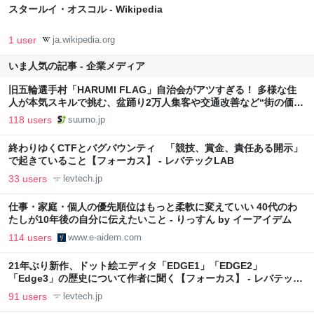
スタールイ・オスコル - Wikipedia
1 user
ja.wikipedia.org
いま人気の記事 - 企業メディア
旧五輪選手村「HARUMI FLAG」自治会がアツすぎる！ 多様な住
人が本気スキルで挑む、盆踊り2万人集客や交通改善など“街の価値
向上”戦略 東京・中央区
118 users
suumo.jp
終わりゆくCTFとバグバウンティ 「競技、賞金、責任ある開示」
で起きていること【フォーカス】 - レバテックLAB
33 users
levtech.jp
仕事・家庭・個人の優先順位はもっと柔軟に変えていい 40代のわ
たしが10年後の自分に伝えたいこと - りっすん by イーアイデム
114 users
www.e-aidem.com
21年ぶり新作、ドット絵エディタ「EDGE1」「EDGE2」
「Edge3」の歴史について作者に聞く【フォーカス】 - レバテック
LAB
91 users
levtech.jp