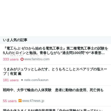
いま人気の記事
『電工らぶ ゼロから始める電気工事士』第二種電気工事士の試験を
5人のヒロインと勉強。青春しながら“過去問1000問”や“本番形式
CBT模擬試験”で本格的に学べるノベルゲーム | ゲーム・エンタメ
333 users
www.famitsu.com
最新情報のファミ通.com
うまみがジュワッとしみだす、とうもろこしとスペアリブの塩スー
プ｜有賀 薫
181 users
note.com/kaorun
戦時中、大学で輸血の人体実験 患者に動物の血使用、死亡例も
55 users
www.47news.jp
国会を休みまくる84歳自民党議員「自分が高齢だと思ってない」