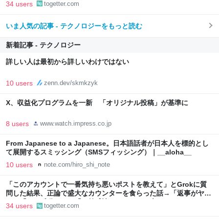
い」「AIの反乱か？」「お前感情あるだろ」の声も
34 users
togetter.com
いま人気の記事 - テクノロジーをもっと読む
新着記事 - テクノロジー
詳しい人は最初から詳しいわけではない
10 users
zenn.dev/skmkzyk
X、収益化プログラムを一新 「オリジナル投稿」が基準に
8 users
www.watch.impress.co.jp
From Japanese to a Japanese。日本語話者が日本人を標的とし
て展開するスミッシング（SMSフィッシング）｜__aloha__
10 users
note.com/hiro_shi_note
「このアカウントで一番気持ち悪いポストを教えて」とGrokに質
問した結果、正論で盛大なカウンターを食らった話→「返事がヤバ
い」「AIの反乱か？」「お前感情あるだろ」の声も
34 users
togetter.com