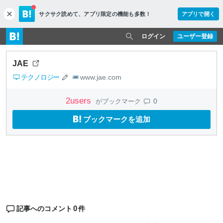
サクサク読めて、
アプリ限定の機能も多数！
アプリで開く
c
l
o
ログイン
ユーザー登録
s
e
JAE
テクノロジー
www.jae.com
2
users
0
がブックマーク
ブックマークを追加
0
記事へのコメント
件