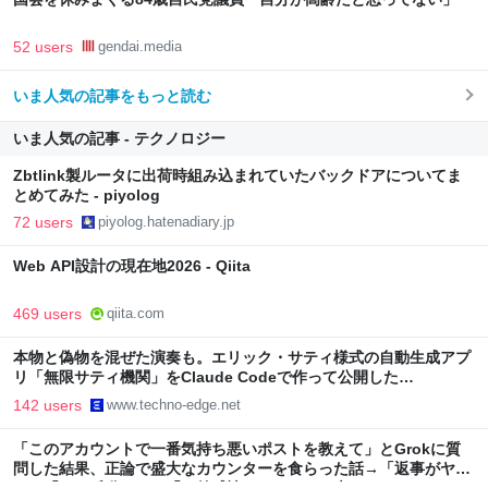
52 users
gendai.media
いま人気の記事をもっと読む
いま人気の記事 - テクノロジー
Zbtlink製ルータに出荷時組み込まれていたバックドアについてま
とめてみた - piyolog
72 users
piyolog.hatenadiary.jp
Web API設計の現在地2026 - Qiita
469 users
qiita.com
本物と偽物を混ぜた演奏も。エリック・サティ様式の自動生成アプ
リ「無限サティ機関」をClaude Codeで作って公開した
（CloseBox） | テクノエッジ TechnoEdge
142 users
www.techno-edge.net
「このアカウントで一番気持ち悪いポストを教えて」とGrokに質
問した結果、正論で盛大なカウンターを食らった話→「返事がヤバ