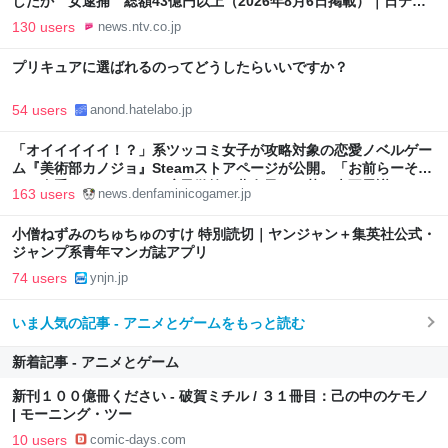
したか 女逮捕 総額43億円以上（2026年8月6日掲載）｜日テレ
NEWS NNN
130 users
news.ntv.co.jp
プリキュアに選ばれるのってどうしたらいいですか？
54 users
anond.hatelabo.jp
「オイイイイイ！？」系ツッコミ女子が攻略対象の恋愛ノベルゲー
ム『美術部カノジョ』Steamストアページが公開。「お前らーそろ
そろ自重しろー？＾＾」暗黒微笑の夢女子や、萌え声不思議ちゃん
163 users
news.denfaminicogamer.jp
女子と青春を謳歌
小僧ねずみのちゅちゅのすけ 特別読切｜ヤンジャン＋集英社公式・
ジャンプ系青年マンガ誌アプリ
74 users
ynjn.jp
いま人気の記事 - アニメとゲームをもっと読む
新着記事 - アニメとゲーム
新刊１００億冊ください - 破賀ミチル / ３１冊目：己の中のケモノ
| モーニング・ツー
10 users
comic-days.com