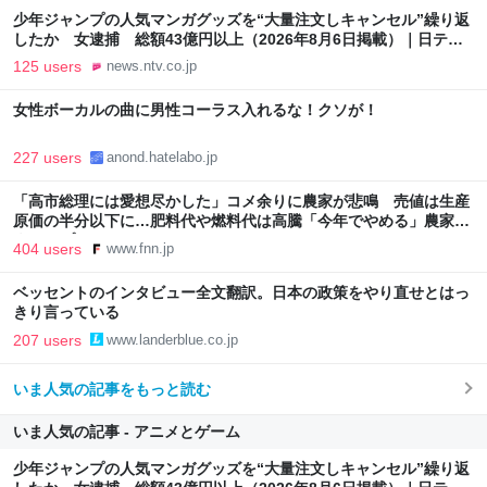
少年ジャンプの人気マンガグッズを“大量注文しキャンセル”繰り返
したか 女逮捕 総額43億円以上（2026年8月6日掲載）｜日テレ
NEWS NNN
125 users
news.ntv.co.jp
女性ボーカルの曲に男性コーラス入れるな！クソが！
227 users
anond.hatelabo.jp
「高市総理には愛想尽かした」コメ余りに農家が悲鳴 売値は生産
原価の半分以下に…肥料代や燃料代は高騰「今年でやめる」農家も
｜FNNプライムオンライン
404 users
www.fnn.jp
ベッセントのインタビュー全文翻訳。日本の政策をやり直せとはっ
きり言っている
207 users
www.landerblue.co.jp
いま人気の記事をもっと読む
いま人気の記事 - アニメとゲーム
少年ジャンプの人気マンガグッズを“大量注文しキャンセル”繰り返