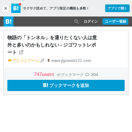
サクサク読めて、
アプリ限定の機能も多数！
アプリで開く
c
l
o
ログイン
ユーザー登録
s
e
物語の「トンネル」を通りたくない人は意
外と多いのかもしれない - ジゴワットレポ
ート
アニメとゲーム
www.jigowatt121.com
747
users
304
がブックマーク
ブックマークを追加