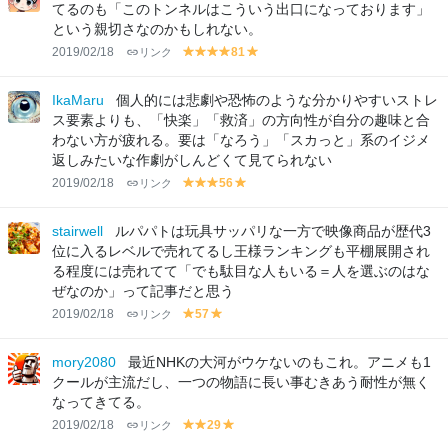
e
e
w
w
w
てるのも「このトンネルはこういう出口になっております」
n
n
という親切さなのかもしれない。
2019/02/18
リンク
81
y
y
y
y
y
el
el
el
el
el
lo
lo
lo
lo
lo
IkaMaru
個人的には悲劇や恐怖のような分かりやすいストレ
w
w
w
w
w
ス要素よりも、「快楽」「救済」の方向性が自分の趣味と合
わない方が疲れる。要は「なろう」「スカっと」系のイジメ
返しみたいな作劇がしんどくて見てられない
2019/02/18
リンク
56
y
y
y
y
el
el
el
el
lo
lo
lo
lo
stairwell
ルパパトは玩具サッパリな一方で映像商品が歴代3
w
w
w
w
位に入るレベルで売れてるし王様ランキングも平棚展開され
る程度には売れてて「でも駄目な人もいる＝人を選ぶのはな
ぜなのか」って記事だと思う
2019/02/18
リンク
57
y
y
el
el
lo
lo
mory2080
最近NHKの大河がウケないのもこれ。アニメも1
w
w
クールが主流だし、一つの物語に長い事むきあう耐性が無く
なってきてる。
2019/02/18
リンク
29
y
y
y