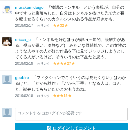
el
el
el
lo
lo
lo
murakamidaigo
「物語のトンネル」という表現が、自分の
w
w
w
中ですっと腹落ちした。自分はトンネルを抜けた先で光が目
を眩ませるくらいのカタルシスのある作品が好きかも。
2019/02/17
リンク
32
y
y
y
el
el
el
lo
lo
lo
ericca_u
「トンネルを好むほうが偉い(＝知的、読解力があ
w
w
w
る、視点が鋭い、冷静など)」みたいな価値観で、この女性の
ような人やその人が好む作品を下に見てジャッジしようとし
てくる人がいるけど、そういうのは下品だと思う。
2019/02/18
リンク
27
y
y
y
y
y
el
el
el
el
el
lo
lo
lo
lo
lo
gpoblre
「フィクションでこういうのは見たくない」はわか
w
w
w
w
w
るけど、「だから駄作」「だから下手」となる人は、ほん
と、勘弁してもらいたいとおもうわね。
2019/02/18
リンク
15
y
y
y
y
el
el
el
el
lo
lo
lo
lo
コメントするにはログインが必要です
w
w
w
w
ログインしてコメント