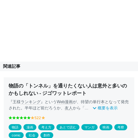
関連記事
物語の「トンネル」を通りたくない人は意外と多いの
かもしれない - ジゴワットレポート
『王様
ランキング
』という
Web漫画
が、待望の単行
本
となって発売
された。半年ほど前だろうか、
友人
から「...
概要を表示
g
g
g
g
g
g
522
y
y
r
r
r
r
r
r
e
e
物語
漫画
考え方
あとで読む
マンガ
映画
考察
e
e
e
e
e
e
ll
ll
e
e
e
e
e
e
o
o
comic
社会
創作