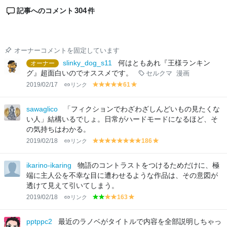
304
記事へのコメント
件
オーナーコメントを固定しています
slinky_dog_s11
何はともあれ『王様ランキン
オーナー
グ』超面白いのでオススメです。
セルクマ
漫画
2019/02/17
リンク
61
y
y
y
y
y
y
el
el
el
el
el
el
lo
lo
lo
lo
lo
lo
sawaglico
「フィクションでわざわざしんどいもの見たくな
w
w
w
w
w
w
い人」結構いるでしょ。日常がハードモードになるほど、そ
の気持ちはわかる。
2019/02/18
リンク
186
y
y
y
y
y
y
y
y
y
el
el
el
el
el
el
el
el
el
lo
lo
lo
lo
lo
lo
lo
lo
lo
ikarino-ikaring
物語のコントラストをつけるためだけに、極
w
w
w
w
w
w
w
w
w
端に主人公を不幸な目に遭わせるような作品は、その意図が
透けて見えて引いてしまう。
2019/02/18
リンク
163
g
g
y
y
y
r
r
el
el
el
e
e
lo
lo
lo
pptppc2
最近のラノベがタイトルで内容を全部説明しちゃっ