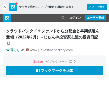
サクサク読めて、
アプリ限定の機能も多数！
アプリで開く
c
l
o
ログイン
ユーザー登録
s
e
クラウドバンク／１ファンドから分配金と早期償還を
受領（2022年2月） - じゅん@投資家志望の投資日記
暮らし
www.junvestment-diary.com
1
user
0
がブックマーク
ブックマークを追加