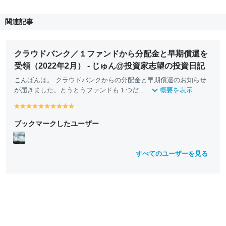
関連記事
クラウドバンク／１ファンドから分配金と早期償還を
受領（2022年2月） - じゅん@投資家志望の投資日記
こんばんは。 クラウドバンクからの分配金と早期償還のお知らせ
が届きました。とうとうファンドも１つだ...
概要を表示
y
y
y
y
y
y
y
y
y
y
e
e
e
e
e
e
e
e
e
e
ブックマークしたユーザー
ll
ll
ll
ll
ll
ll
ll
ll
ll
ll
o
o
o
o
o
o
o
o
o
o
w
w
w
w
w
w
w
w
w
w
すべてのユーザーを見る