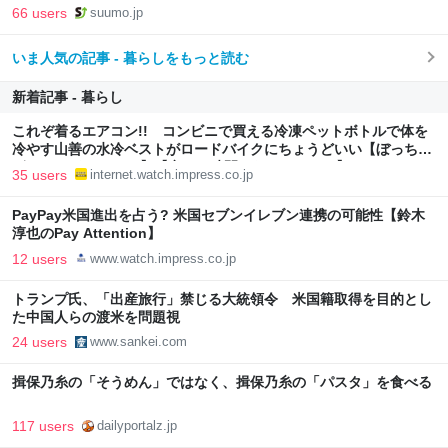
向上”戦略 東京・中央区
66 users
suumo.jp
いま人気の記事 - 暮らしをもっと読む
新着記事 - 暮らし
これぞ着るエアコン!! コンビニで買える冷凍ペットボトルで体を
冷やす山善の水冷ベストがロードバイクにちょうどいい【ぼっち・
ざ・ろーど！その14】【空いた時間でなにしてる？】
35 users
internet.watch.impress.co.jp
PayPay米国進出を占う? 米国セブンイレブン連携の可能性【鈴木
淳也のPay Attention】
12 users
www.watch.impress.co.jp
トランプ氏、「出産旅行」禁じる大統領令 米国籍取得を目的とし
た中国人らの渡米を問題視
24 users
www.sankei.com
揖保乃糸の「そうめん」ではなく、揖保乃糸の「パスタ」を食べる
117 users
dailyportalz.jp