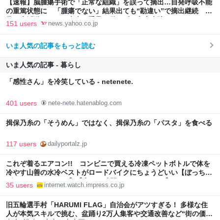
【速報】脳腫瘍手術で「正常な組織」を誤って摘出…自発呼吸不能
の重篤状態に 「腫瘍でない」結果出ても“勘違い”で摘出継続 通
常の生活送っていた患者が手足も動かず 京大病院（MBSニュー
151 users
news.yahoo.co.jp
ス） - Yahoo!ニュース
いま人気の記事をもっと読む
いま人気の記事 - 暮らし
「感性さん」を冷笑している - netenete.
401 users
nete-nete.hatenablog.com
揖保乃糸の「そうめん」ではなく、揖保乃糸の「パスタ」を食べる
117 users
dailyportalz.jp
これぞ着るエアコン!! コンビニで買える冷凍ペットボトルで体を
冷やす山善の水冷ベストがロードバイクにちょうどいい【ぼっち・
ざ・ろーど！その14】【空いた時間でなにしてる？】
35 users
internet.watch.impress.co.jp
旧五輪選手村「HARUMI FLAG」自治会がアツすぎる！ 多様な住
人が本気スキルで挑む、盆踊り2万人集客や交通改善など“街の価値