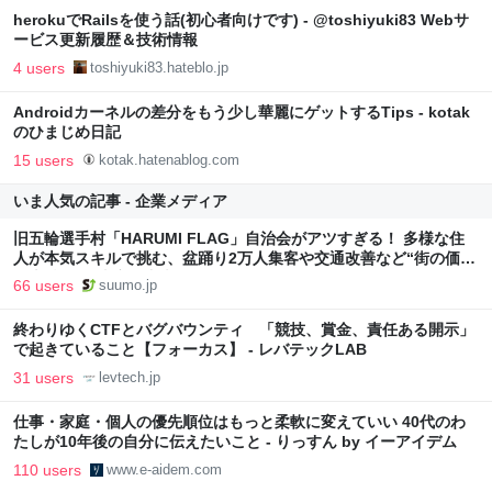
herokuでRailsを使う話(初心者向けです) - @toshiyuki83 Webサ
ービス更新履歴＆技術情報
4 users
toshiyuki83.hateblo.jp
Androidカーネルの差分をもう少し華麗にゲットするTips - kotak
のひまじめ日記
15 users
kotak.hatenablog.com
いま人気の記事 - 企業メディア
旧五輪選手村「HARUMI FLAG」自治会がアツすぎる！ 多様な住
人が本気スキルで挑む、盆踊り2万人集客や交通改善など“街の価値
向上”戦略 東京・中央区
66 users
suumo.jp
終わりゆくCTFとバグバウンティ 「競技、賞金、責任ある開示」
で起きていること【フォーカス】 - レバテックLAB
31 users
levtech.jp
仕事・家庭・個人の優先順位はもっと柔軟に変えていい 40代のわ
たしが10年後の自分に伝えたいこと - りっすん by イーアイデム
110 users
www.e-aidem.com