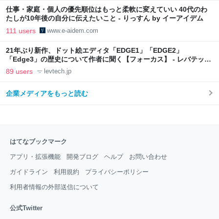
仕事・家庭・個人の優先順位はもっと柔軟に変えていい 40代のわ
たしが10年後の自分に伝えたいこと - りっすん by イーアイデム
111 users
www.e-aidem.com
21年ぶり新作、ドット絵エディタ「EDGE1」「EDGE2」
「Edge3」の歴史について作者に聞く【フォーカス】 - レバテック
LAB
89 users
levtech.jp
企業メディアをもっと読む
はてなブックマーク
アプリ・拡張機能
開発ブログ
ヘルプ
お問い合わせ
ガイドライン
利用規約
プライバシーポリシー
利用者情報の外部送信について
公式Twitter