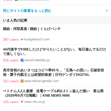
同じサイトの新着をもっと読む
いま人気の記事
踏絵 - 河部真道 / 踏絵 | くらげバンチ
387 users
kuragebunch.com
40代後半でFIREしたけどやりたいことがない。 毎日遊んでるだけ
で楽しくない..
326 users
anond.hatelabo.jp
高市首相のあいさつはコピペ率85％…「広島への思い」石破前首
相・愛子内親王とは絶望的格差｜日刊ゲンダイDIGITAL
152 users
www.nikkan-gendai.com
ベトナム人2人逮捕 送電ケーブル約2.2トン盗んだ疑い 富山県
（2026年8月7日掲載）｜KNB NEWS NNN
155 users
news.ntv.co.jp