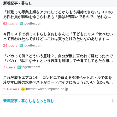
新着記事 - 暮らし
「転勤って専業主婦をアテにしてるからもう期待できない」JTCの
男性社員が転勤を命じられるも「妻は3倍稼いでるので、それなら
辞める」と言ったら、転勤がなくなった
63 users
togetter.com
今日ミスドで初ミスドらしきおじさんに「子どもにミスド食べたい
って言われたんですけど…これは買っとけみたいなのあります
か…？」と尋ねられるイベントが発生して、興奮した
24 users
togetter.com
「バカって何？どういう意味？」自分が親に言われて嫌だったので
『バカ』『駄目な子』という言葉を封印して子育てしてきたら思わ
ぬ事態に←この育児方針に賛否集まる
7 users
togetter.com
これぞ着るエアコン!! コンビニで買える冷凍ペットボトルで体を
冷やす山善の水冷ベストがロードバイクにちょうどいい【ぼっち・
ざ・ろーど！その14】【空いた時間でなにしてる？】
116 users
internet.watch.impress.co.jp
新着記事 - 暮らしをもっと読む