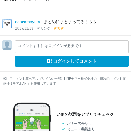
cancamayum
まとめにまとまってるぅぅぅ！！！
2017/12/13
リンク
y
y
y
el
el
el
lo
lo
lo
コメントするにはログインが必要です
w
w
w
ログインしてコメント
注目コメント算出アルゴリズムの一部にLINEヤフー株式会社の「建設的コメント順
位付けモデルAPI」を使用しています
いまの話題をアプリでチェック！
バナー広告なし
ミュート機能あり