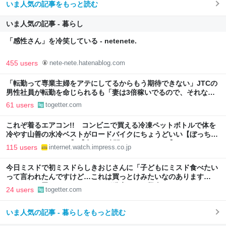
いま人気の記事をもっと読む
いま人気の記事 - 暮らし
「感性さん」を冷笑している - netenete.
455 users
nete-nete.hatenablog.com
「転勤って専業主婦をアテにしてるからもう期待できない」JTCの
男性社員が転勤を命じられるも「妻は3倍稼いでるので、それなら
辞める」と言ったら、転勤がなくなった
61 users
togetter.com
これぞ着るエアコン!! コンビニで買える冷凍ペットボトルで体を
冷やす山善の水冷ベストがロードバイクにちょうどいい【ぼっち・
ざ・ろーど！その14】【空いた時間でなにしてる？】
115 users
internet.watch.impress.co.jp
今日ミスドで初ミスドらしきおじさんに「子どもにミスド食べたい
って言われたんですけど…これは買っとけみたいなのあります
か…？」と尋ねられるイベントが発生して、興奮した
24 users
togetter.com
いま人気の記事 - 暮らしをもっと読む