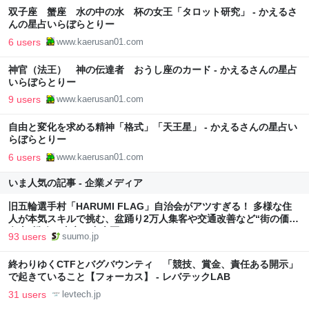
双子座 蟹座 水の中の水 杯の女王「タロット研究」 - かえるさ
んの星占いらぼらとりー
6 users
www.kaerusan01.com
神官（法王） 神の伝達者 おうし座のカード - かえるさんの星占
いらぼらとりー
9 users
www.kaerusan01.com
自由と変化を求める精神「格式」「天王星」 - かえるさんの星占い
らぼらとりー
6 users
www.kaerusan01.com
いま人気の記事 - 企業メディア
旧五輪選手村「HARUMI FLAG」自治会がアツすぎる！ 多様な住
人が本気スキルで挑む、盆踊り2万人集客や交通改善など“街の価値
向上”戦略 東京・中央区
93 users
suumo.jp
終わりゆくCTFとバグバウンティ 「競技、賞金、責任ある開示」
で起きていること【フォーカス】 - レバテックLAB
31 users
levtech.jp