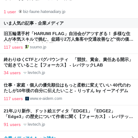
1 user
biz-faune.hatenadiary.jp
いま人気の記事 - 企業メディア
旧五輪選手村「HARUMI FLAG」自治会がアツすぎる！ 多様な住
人が本気スキルで挑む、盆踊り2万人集客や交通改善など“街の価値
向上”戦略 東京・中央区
117 users
suumo.jp
終わりゆくCTFとバグバウンティ 「競技、賞金、責任ある開示」
で起きていること【フォーカス】 - レバテックLAB
34 users
levtech.jp
仕事・家庭・個人の優先順位はもっと柔軟に変えていい 40代のわ
たしが10年後の自分に伝えたいこと - りっすん by イーアイデム
117 users
www.e-aidem.com
21年ぶり新作、ドット絵エディタ「EDGE1」「EDGE2」
「Edge3」の歴史について作者に聞く【フォーカス】 - レバテック
LAB
91 users
levtech.jp