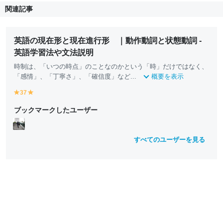
関連記事
英語の現在形と現在進行形 ｜動作動詞と状態動詞 -
英語学習法や文法説明
時制は、「いつの時点」のことなのかという「時」だけではなく、
「感情」、「丁寧さ」、「確信度」など...
概要を表示
37
y
y
e
e
ブックマークしたユーザー
ll
ll
o
o
w
w
すべてのユーザーを見る