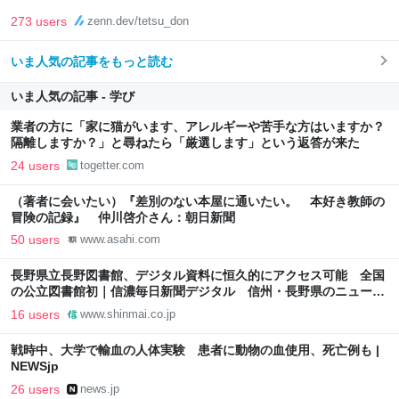
273 users
zenn.dev/tetsu_don
いま人気の記事をもっと読む
いま人気の記事 - 学び
業者の方に「家に猫がいます、アレルギーや苦手な方はいますか？
隔離しますか？」と尋ねたら「厳選します」という返答が来た
24 users
togetter.com
（著者に会いたい）『差別のない本屋に通いたい。 本好き教師の
冒険の記録』 仲川啓介さん：朝日新聞
50 users
www.asahi.com
長野県立長野図書館、デジタル資料に恒久的にアクセス可能 全国
の公立図書館初｜信濃毎日新聞デジタル 信州・長野県のニュース
サイト
16 users
www.shinmai.co.jp
戦時中、大学で輸血の人体実験 患者に動物の血使用、死亡例も |
NEWSjp
26 users
news.jp