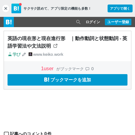
サクサク読めて、
アプリ限定の機能も多数！
アプリで開く
c
l
o
ログイン
ユーザー登録
s
e
英語の現在形と現在進行形 ｜動作動詞と状態動詞 - 英
語学習法や文法説明
学び
www.keiko.work
1
user
0
がブックマーク
ブックマークを追加
0
記事へのコメント
件