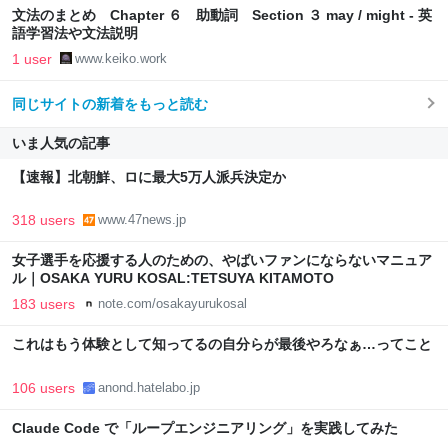
文法のまとめ Chapter ６ 助動詞 Section ３ may / might - 英
語学習法や文法説明
1 user
www.keiko.work
同じサイトの新着をもっと読む
いま人気の記事
【速報】北朝鮮、ロに最大5万人派兵決定か
318 users
www.47news.jp
女子選手を応援する人のための、やばいファンにならないマニュア
ル｜OSAKA YURU KOSAL:TETSUYA KITAMOTO
183 users
note.com/osakayurukosal
これはもう体験として知ってるの自分らが最後やろなぁ…ってこと
106 users
anond.hatelabo.jp
Claude Code で「ループエンジニアリング」を実践してみた