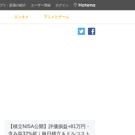
プリ・拡張の紹介
ユーザー登録
ログイン
エンタメ
アニメとゲーム
【積立NISA公開】評価損益+81万円・
含み益32%超｜毎日積立＆ドルコスト