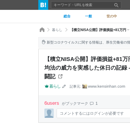
総合
一般
世の中
暮らし
新型コロナウイルスに関する情報は、厚生労働省の
【積立NISA公開】評価損益+81
均法の威力を実感した休日の記録 -
闘記
暮らし
www.kensinhan.com
記事元:
6
users
1
がブックマーク
コメントするにはログインが必要です