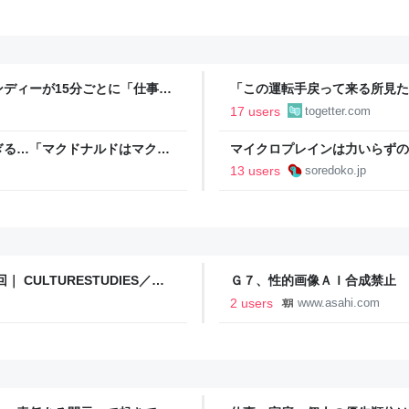
ディーが15分ごとに「仕事お
「この運転手戻って来る所見た
w」「存在がうぜえんだよ早く消
が御札で封印するようにベタベ
17 users
togetter.com
ぎる…「マクドナルドはマクド
マイクロプレインは力いらずのお
13 users
soredoko.jp
CULTURESTUDIES／カ
Ｇ７、性的画像ＡＩ合成禁止 
2 users
www.asahi.com