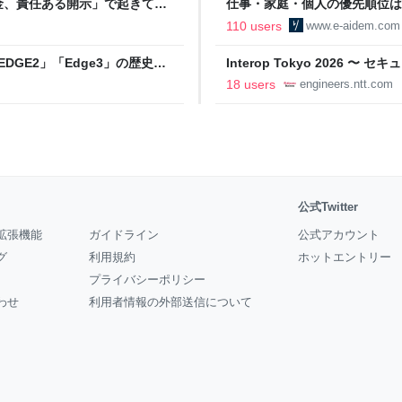
金、責任ある開示」で起きてい
仕事・家庭・個人の優先順位は
の自分に伝えたいこと - りっす
110 users
www.e-aidem.com
DGE2」「Edge3」の歴史に
Interop Tokyo 2026
AB
への取り組み 〜 - NTT docomo B
18 users
engineers.ntt.com
公式Twitter
拡張機能
ガイドライン
公式アカウント
グ
利用規約
ホットエントリー
プライバシーポリシー
わせ
利用者情報の外部送信について