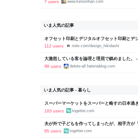
7 users
www.kensinhan.com
いま人気の記事
オフセット印刷とデジタルオフセット印刷とデ
と。｜デザインのひきだし 津田淳子
112 users
note.com/design_hikidashi
大激怒している客を論理と理屈で鎮めました。 - Everyt
Dreamed
98 users
delete-all.hatenablog.com
いま人気の記事 - 暮らし
スーパーマーケットをスーパーと略すの日本過
であるべき」「海外でもある」など
183 users
togetter.com
夫が外で子どもを作ってしまったが、相手方が
金を包んで頭を下げに来ても応じず、晩年まで
85 users
togetter.com
→「一生復讐になる」「これ本人幸せなの？」