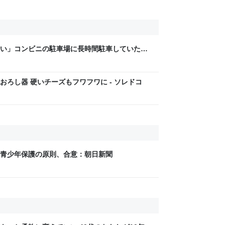
い」コンビニの駐車場に長時間駐車していた車
タと注意書きを貼られていた話
ろし器 硬いチーズもフワフワに - ソレドコ
青少年保護の原則、合意：朝日新聞