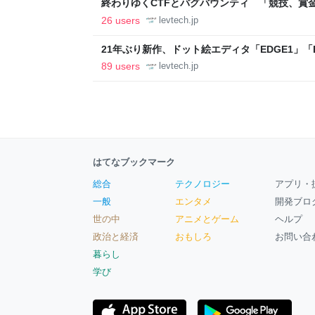
終わりゆくCTFとバグバウンティ 「競技、賞
ること【フォーカス】 - レバテックLAB
26 users
levtech.jp
21年ぶり新作、ドット絵エディタ「EDGE1」「E
ついて作者に聞く【フォーカス】 - レバテックL
89 users
levtech.jp
はてなブックマーク
総合
テクノロジー
アプリ・
一般
エンタメ
開発ブロ
世の中
アニメとゲーム
ヘルプ
政治と経済
おもしろ
お問い合
暮らし
学び