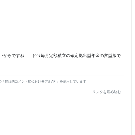
ないからですね……(^^♪毎月定額積立の確定拠出型年金の変型版で
の「建設的コメント順位付けモデルAPI」を使用しています
リンクを埋め込む