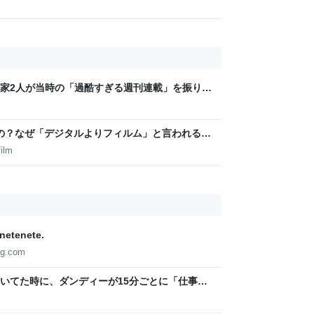
家2人が当時の「過酷すぎる週刊連載」を振り返
稿は落とさない」ストイックな舞台裏 | 日刊
いの？なぜ「デジタルよりフィルム」と言われるの
ilm
tenete.
og.com
いてた時に、ダンディーが15分ごとに「仕事お
ーと金払わねーぞw」「存在がうぜえんだよ早く消