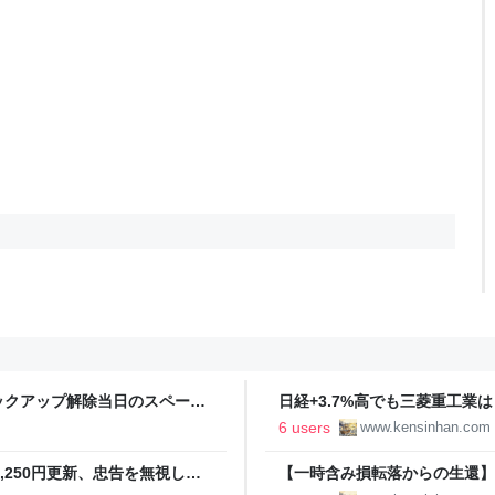
ックアップ解除当日のスペース
日経+3.7%高でも三菱重工業は
航海図｜端くれ投資家の奮闘記
った日 - 資産2,000万への
6 users
www.kensinhan.com
7,250円更新、忠告を無視した
【一時含み損転落からの生還】
の航海図｜端くれ投資家の奮闘記
▲3.37%と苦戦 - 資産2,0