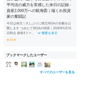
平均法の威力を実感した休日の記録 -
資産2,000万への航海図｜端くれ投資
家の奮闘記
今日は休日｜久しぶりに積立
NISA
の全貌を公
開します
つみたてNISA
の現状｜2026年5月31
日時点 保有4ファ...
概要を表示
34
y
y
e
e
ll
ll
o
o
ブックマークしたユーザー
w
w
すべてのユーザーを見る