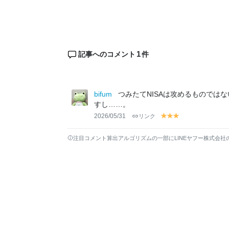
1
記事へのコメント
件
bifum
つみたてNISAは攻めるものでは
すし……。
2026/05/31
リンク
y
y
y
el
el
el
lo
lo
lo
注目コメント算出アルゴリズムの一部にLINEヤフー株式会社
w
w
w