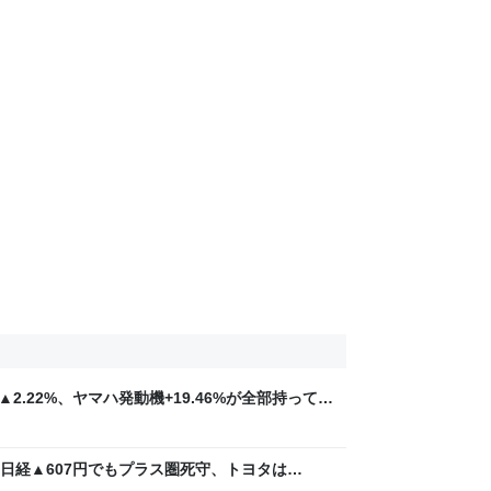
▲2.22%、ヤマハ発動機+19.46%が全部持ってい
航海図｜端くれ投資家の奮闘記
日経▲607円でもプラス圏死守、トヨタは
00万への航海図｜端くれ投資家の奮闘記