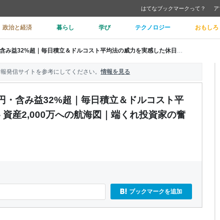
はてなブックマークって？
ア
政治と経済
暮らし
学び
テクノロジー
おもしろ
【積立NISA公開】評価損益+81万円・含み益32%超｜毎日積立＆ドルコスト平均法の威力を実感した休日の記録 - 資産2,000万への航海図｜端くれ投資家の奮闘記
情報発信サイトを参考にしてください。
情報を見る
万円・含み益32%超｜毎日積立＆ドルコスト平
 資産2,000万への航海図｜端くれ投資家の奮
ブックマークを追加