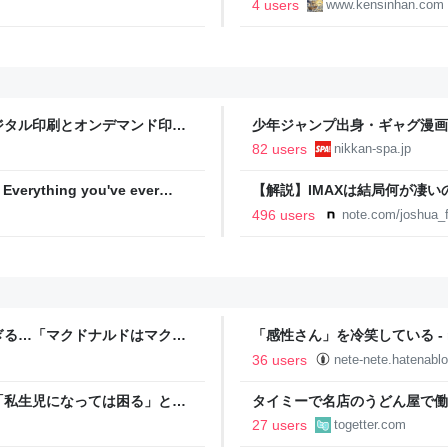
4 users
www.kensinhan.com
ジタル印刷とオンデマンド印刷
少年ジャンプ出身・ギャグ漫画
る。「ヘルニアで入院しても原
82 users
nikkan-spa.jp
SPA!
hing you've ever
【解説】IMAXは結局何が凄
か？｜Joshua Connolly
496 users
note.com/joshua_f
ぎる…「マクドナルドはマクド
「感性さん」を冷笑している - ne
36 users
nete-nete.hatenabl
「私生児になっては困る」とお
タイミーで名店のうどん屋で働
離婚に応じなかった親戚の話
せえなあ0.5秒で一皿洗えね
27 users
togetter.com
えろ」と耳元に囁いてきた話