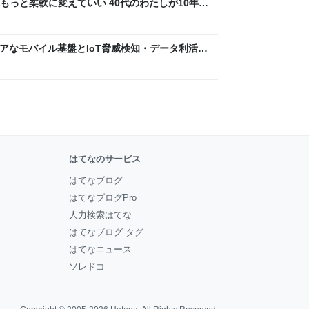
もっと柔軟に変えていい 40代のわたしが10年後
ん by イーアイデム
 〜 セキュアなモバイル基盤とIoT脅威検知・データ利活用
usiness Engineers' Blog
はてなのサービス
はてなブログ
はてなブログPro
人力検索はてな
はてなブログ タグ
はてなニュース
ソレドコ