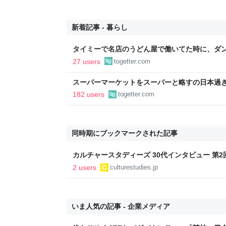
新着記事 - 暮らし
タイミーで名店のうどん屋で働いてた時に、ダン
せえなあ0.5秒で一皿洗えねーと金払わねーぞ
27 users
togetter.com
えろ」と耳元に囁いてきた話
スーパーマーケットをスーパーと略すの日本過
であるべき」「海外でもある」など
182 users
togetter.com
同時期にブックマークされた記事
カルチャースタディーズ 30代インタビュー 第2回｜ 
ルチャースタディーズ研究所
2 users
culturestudies.jp
いま人気の記事 - 企業メディア