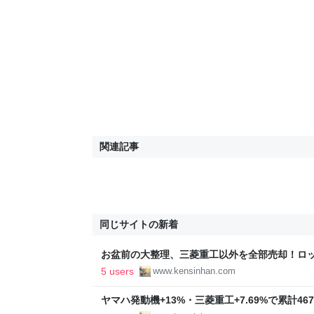
関連記事
同じサイトの新着
お盆前の大整理、三菱重工以外を全部売却！ロ
X(SPCX)に"楔"を打つ - 資産2,000万への
5 users
www.kensinhan.com
ヤマハ発動機+13%・三菱重工+7.69%で累計46
友人まで救われた三菱重工 - 資産2,000万へ