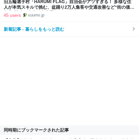
旧五輪選手村「HARUMI FLAG」自治会がアツすぎる！ 多様な住
人が本気スキルで挑む、盆踊り2万人集客や交通改善など“街の価値
向上”戦略 東京・中央区
45 users
suumo.jp
新着記事 - 暮らしをもっと読む
同時期にブックマークされた記事