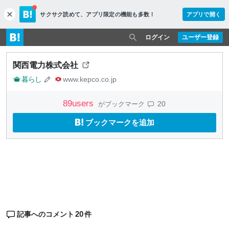
サクサク読めて、
アプリ限定の機能も多数！
アプリで開く
c
l
o
ログイン
ユーザー登録
s
e
関西電力株式会社
暮らし
www.kepco.co.jp
89
users
20
がブックマーク
ブックマークを追加
20
記事へのコメント
件