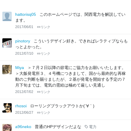
hattorisq05
このホームページでは、関西電力を解説してい
ます。
2017/06/01
リンク
pinotory
こういうデザイン好き。できればレラティブならも
っとよかった。
2012/07/10
リンク
Miya
＞７月２日以降の節電にご協力をお願いいたします。
＞大飯発電所３、４号機につきまして、国から最終的な再稼
動のご判断を賜りましたが、２基が発電を開始する予定の７
月下旬までは、電気の需給は極めて厳しい見通し
2012/07/02
リンク
rhosoi
ローリングブラックアウトか(´∀｀)
2012/06/27
リンク
a96neko
普通のHPデザインだよな
電力