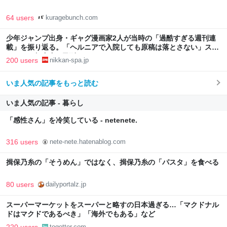
64 users
kuragebunch.com
少年ジャンプ出身・ギャグ漫画家2人が当時の「過酷すぎる週刊連
載」を振り返る。「ヘルニアで入院しても原稿は落とさない」スト
イックな舞台裏 | 日刊SPA!
200 users
nikkan-spa.jp
いま人気の記事をもっと読む
いま人気の記事 - 暮らし
「感性さん」を冷笑している - netenete.
316 users
nete-nete.hatenablog.com
揖保乃糸の「そうめん」ではなく、揖保乃糸の「パスタ」を食べる
80 users
dailyportalz.jp
スーパーマーケットをスーパーと略すの日本過ぎる…「マクドナル
ドはマクドであるべき」「海外でもある」など
togetter.com