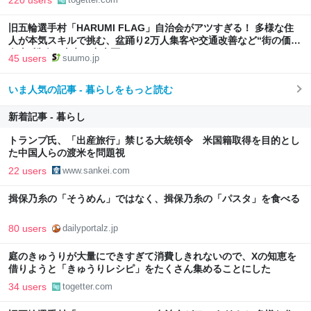
220 users
旧五輪選手村「HARUMI FLAG」自治会がアツすぎる！ 多様な住
人が本気スキルで挑む、盆踊り2万人集客や交通改善など“街の価値
向上”戦略 東京・中央区
45 users
suumo.jp
いま人気の記事 - 暮らしをもっと読む
新着記事 - 暮らし
トランプ氏、「出産旅行」禁じる大統領令 米国籍取得を目的とし
た中国人らの渡米を問題視
22 users
www.sankei.com
揖保乃糸の「そうめん」ではなく、揖保乃糸の「パスタ」を食べる
80 users
dailyportalz.jp
庭のきゅうりが大量にできすぎて消費しきれないので、Xの知恵を
借りようと「きゅうりレシピ」をたくさん集めることにした
34 users
togetter.com