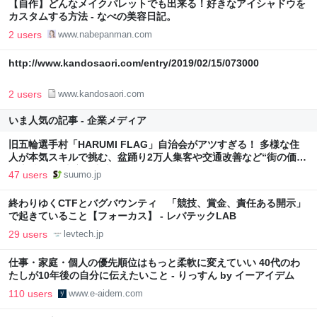
【自作】どんなメイクパレットでも出来る！好きなアイシャドウを
カスタムする方法 - なべの美容日記。
2 users
www.nabepanman.com
http://www.kandosaori.com/entry/2019/02/15/073000
2 users
www.kandosaori.com
いま人気の記事 - 企業メディア
旧五輪選手村「HARUMI FLAG」自治会がアツすぎる！ 多様な住
人が本気スキルで挑む、盆踊り2万人集客や交通改善など“街の価値
向上”戦略 東京・中央区
47 users
suumo.jp
終わりゆくCTFとバグバウンティ 「競技、賞金、責任ある開示」
で起きていること【フォーカス】 - レバテックLAB
29 users
levtech.jp
仕事・家庭・個人の優先順位はもっと柔軟に変えていい 40代のわ
たしが10年後の自分に伝えたいこと - りっすん by イーアイデム
110 users
www.e-aidem.com