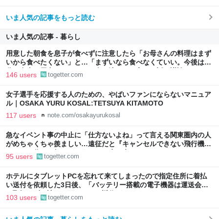
るのがターン制の良さじゃないですか もっとターン制を煮詰めて欲
しい→「既出だと思うがここはオクトパストラベラーを推したい
いま人気の記事をもっと読む
(´・ω・｀)」
いま人気の記事 - 暮らし
用意した朝食を息子が食べずに注意したら「お母さんの料理はまず
いから食べたくない」と…「まずいなら食べなくていい。今後は自
分で食事を用意しなさい。お金は渡す」と言った話が議論に
146 users
togetter.com
女子選手を応援する人のための、やばいファンにならないマニュア
ル｜OSAKA YURU KOSAL:TETSUYA KITAMOTO
117 users
note.com/osakayurukosal
急なイベント事の中止に「仕方ないよね」って言える関東圏内の人
がめちゃくちゃ羨ましい…遠征だと『キャンセルできない飛行機代
とホテル代』の怒りがどうしても先に来る
95 users
togetter.com
ホテルにタブレットPCを忘れて来てしまったので指定住所に着払
い送付を依頼した3日後、「バッテリー搭載の電子機器は運送会社
が取扱わず、諦めて下さい」と返信がきた
103 users
togetter.com