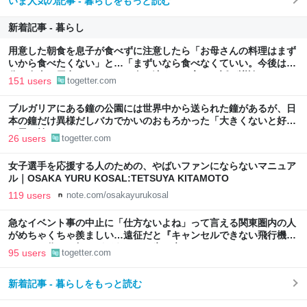
いま人気の記事 - 暮らしをもっと読む
新着記事 - 暮らし
用意した朝食を息子が食べずに注意したら「お母さんの料理はまず
いから食べたくない」と…「まずいなら食べなくていい。今後は自
分で食事を用意しなさい。お金は渡す」と言った話が議論に
151 users
togetter.com
ブルガリアにある鐘の公園には世界中から送られた鐘があるが、日
本の鐘だけ異様だしバカでかいのおもろかった「大きくないと好き
な男を焼けないから、ね」
26 users
togetter.com
女子選手を応援する人のための、やばいファンにならないマニュア
ル｜OSAKA YURU KOSAL:TETSUYA KITAMOTO
119 users
note.com/osakayurukosal
急なイベント事の中止に「仕方ないよね」って言える関東圏内の人
がめちゃくちゃ羨ましい…遠征だと『キャンセルできない飛行機代
とホテル代』の怒りがどうしても先に来る
95 users
togetter.com
新着記事 - 暮らしをもっと読む