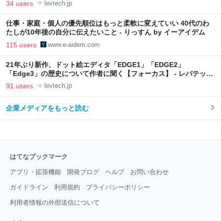
34 users
levtech.jp
仕事・家庭・個人の優先順位はもっと柔軟に変えていい 40代のわ
たしが10年後の自分に伝えたいこと - りっすん by イーアイデム
115 users
www.e-aidem.com
21年ぶり新作、ドット絵エディタ「EDGE1」「EDGE2」
「Edge3」の歴史について作者に聞く【フォーカス】 - レバテック
LAB
91 users
levtech.jp
企業メディアをもっと読む
はてなブックマーク
アプリ・拡張機能
開発ブログ
ヘルプ
お問い合わせ
ガイドライン
利用規約
プライバシーポリシー
利用者情報の外部送信について