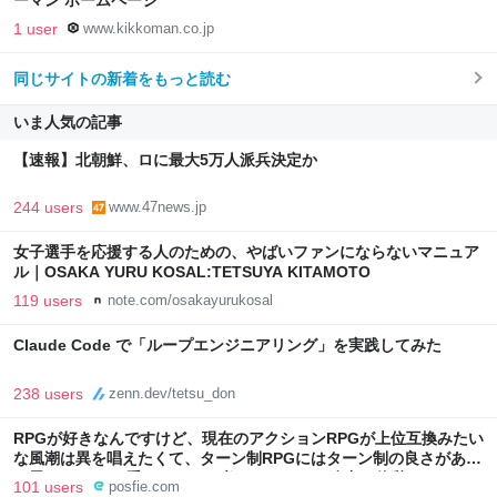
ーマン ホームページ
1 user
www.kikkoman.co.jp
同じサイトの新着をもっと読む
いま人気の記事
【速報】北朝鮮、ロに最大5万人派兵決定か
244 users
www.47news.jp
女子選手を応援する人のための、やばいファンにならないマニュア
ル｜OSAKA YURU KOSAL:TETSUYA KITAMOTO
119 users
note.com/osakayurukosal
Claude Code で「ループエンジニアリング」を実践してみた
238 users
zenn.dev/tetsu_don
RPGが好きなんですけど、現在のアクションRPGが上位互換みたい
な風潮は異を唱えたくて、ターン制RPGにはターン制の良さがある
と思ってます 一手をじっくり考えられたり、途中で休憩したりでき
101 users
posfie.com