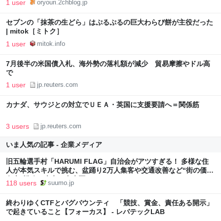
1 user
oryouri.2chblog.jp
セブンの「抹茶の生どら」はぷるぷるの巨大わらび餅が主役だった
| mitok［ミトク］
1 user
mitok.info
7月後半の米国債入札、海外勢の落札額が減少 貿易摩擦やドル高
で
1 user
jp.reuters.com
カナダ、サウジとの対立でＵＥＡ・英国に支援要請へ＝関係筋
3 users
jp.reuters.com
いま人気の記事 - 企業メディア
旧五輪選手村「HARUMI FLAG」自治会がアツすぎる！ 多様な住
人が本気スキルで挑む、盆踊り2万人集客や交通改善など“街の価値
向上”戦略 東京・中央区
118 users
suumo.jp
終わりゆくCTFとバグバウンティ 「競技、賞金、責任ある開示」
で起きていること【フォーカス】 - レバテックLAB