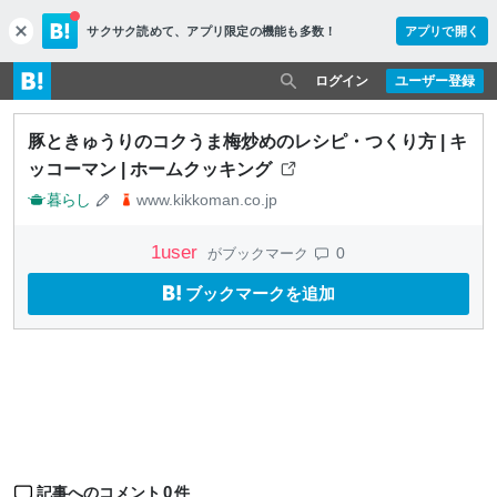
サクサク読めて、
アプリ限定の機能も多数！
アプリで開く
c
l
o
ログイン
ユーザー登録
s
e
豚ときゅうりのコクうま梅炒めのレシピ・つくり方 | キ
ッコーマン | ホームクッキング
暮らし
www.kikkoman.co.jp
1
user
0
がブックマーク
ブックマークを追加
0
記事へのコメント
件