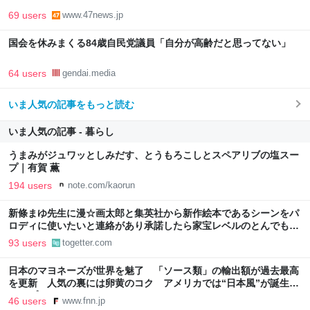
69 users
www.47news.jp
国会を休みまくる84歳自民党議員「自分が高齢だと思ってない」
64 users
gendai.media
いま人気の記事をもっと読む
いま人気の記事 - 暮らし
うまみがジュワッとしみだす、とうもろこしとスペアリブの塩スー
プ｜有賀 薫
194 users
note.com/kaorun
新條まゆ先生に漫☆画太郎と集英社から新作絵本であるシーンをパ
ロディに使いたいと連絡があり承諾したら家宝レベルのとんでもな
いものが届いた
93 users
togetter.com
日本のマヨネーズが世界を魅了 「ソース類」の輸出額が過去最高
を更新 人気の裏には卵黄のコク アメリカでは“日本風”が誕生｜
FNNプライムオンライン
46 users
www.fnn.jp