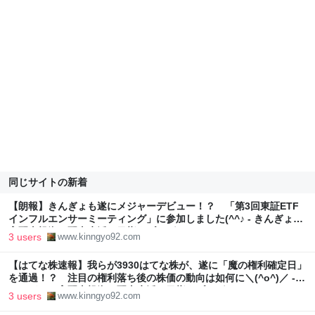
同じサイトの新着
【朗報】きんぎょも遂にメジャーデビュー！？ 「第3回東証ETF
インフルエンサーミーティング」に参加しました(^^♪ - きんぎょの
高配当投資で配当生活を目指すブログ
3 users
www.kinngyo92.com
【はてな株速報】我らが3930はてな株が、遂に「魔の権利確定日」
を通過！？ 注目の権利落ち後の株価の動向は如何に＼(^o^)／ -
きんぎょの高配当投資で配当生活を目指すブログ
3 users
www.kinngyo92.com