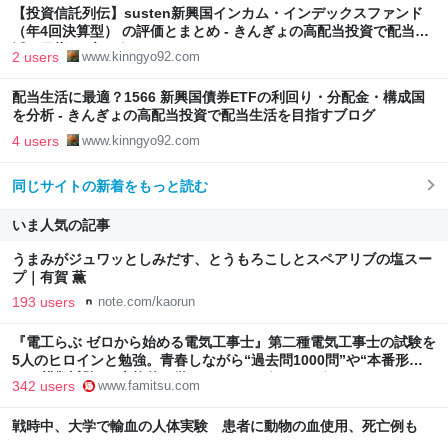
【投資信託列伝】susten新興国インカム・インデックスファンド
（年4回決算型） の評価とまとめ - きんぎょの高配当投資で配当生
活を目指すブログ
2 users
www.kinngyo92.com
配当生活に最適？1566 新興国債券ETFの利回り・分配金・構成国
を分析 - きんぎょの高配当投資で配当生活を目指すブログ
4 users
www.kinngyo92.com
同じサイトの新着をもっと読む
いま人気の記事
うまみがジュワッとしみだす、とうもろこしとスペアリブの塩スー
プ｜有賀 薫
193 users
note.com/kaorun
『電工らぶ ゼロから始める電気工事士』第二種電気工事士の試験を
5人のヒロインと勉強。青春しながら“過去問1000問”や“本番形式
CBT模擬試験”で本格的に学べるノベルゲーム | ゲーム・エンタメ
342 users
www.famitsu.com
最新情報のファミ通.com
戦時中、大学で輸血の人体実験 患者に動物の血使用、死亡例も