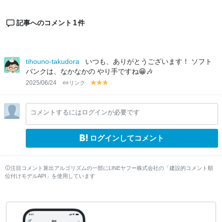
1
記事へのコメント
件
tihouno-takudora
いつも、ありがとうございます！ ソフト
バンクは、なかなかの やり手ですね😁🎶
2025/06/24
リンク
y
y
y
el
el
el
lo
lo
lo
コメントするにはログインが必要です
w
w
w
ログインしてコメント
注目コメント算出アルゴリズムの一部にLINEヤフー株式会社の「建設的コメント順
位付けモデルAPI」を使用しています