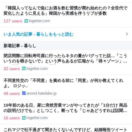
「韓国人ってなんで急にお酒を飲む習慣が廃れ始めたの？全世代で
変化したように見える」韓国から実感を伴うリプが多数
127 users
togetter.com
いま人気の記事 - 暮らしをもっと読む
新着記事 - 暮らし
閉店間際に回転寿司屋に行ったらネタの量がバグってた話…「こう
いうのを晒さないで」という声もあるが広報から「得々ゾーン」と
いう正規サービスだとの回答も
32 users
togetter.com
不同意性交の「不同意」を責める前に「同意」が何か教えてくれ
よ。 ロジッ..
48 users
anond.hatelabo.jp
10年前のある日、家に突然営業マンがやってきたが「1分だけ 商品
の説明だけでも」としつこく、断っても「じゃあどうすれば話聞い
てくれますか」と言われたので、ある方法で解決することに
16 users
togetter.com
これマジで社不過ぎて聞きたくないんですけど、結婚報告ツイート