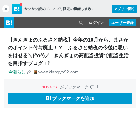
サクサク読めて、
アプリ限定の機能も多数！
アプリで開く
c
l
o
ログイン
ユーザー登録
s
e
【きんぎょのふるさと納税】今年の10月から、まさか
のポイント付与廃止！？ ふるさと納税の今後に思い
をはせる＼(^o^)／ - きんぎょの高配当投資で配当生活
を目指すブログ
暮らし
www.kinngyo92.com
5
users
1
がブックマーク
ブックマークを追加