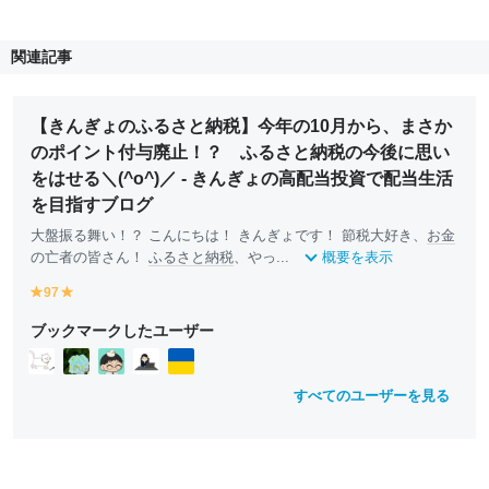
関連記事
【きんぎょのふるさと納税】今年の10月から、まさか
のポイント付与廃止！？ ふるさと納税の今後に思い
をはせる＼(^o^)／ - きんぎょの高配当投資で配当生活
を目指すブログ
大盤振る舞い！？ こんにちは！ きんぎょです！ 節税大好き、
お金
の亡者の皆さん！
ふるさと納税
、やっ...
概要を表示
97
y
y
e
e
ブックマークしたユーザー
ll
ll
o
o
w
w
すべてのユーザーを見る