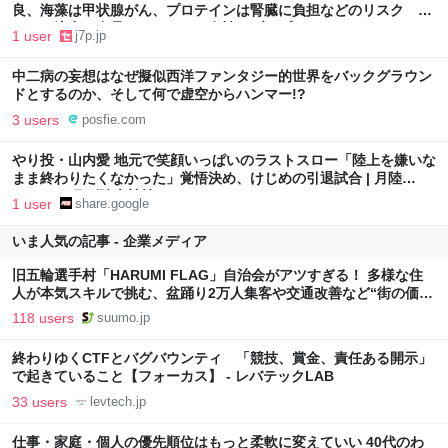
良、海藻は甲状腺がん、プロテインは腎臓に負担などのリスク 摂
りすぎ注意の食品リスト (1/1)| 女性セブンプラス
1 user
j7p.jp
中二病の妄想はなぜ擬似西洋ファンタジー的世界をバックグラウン
ドとするのか、そして何で虚空からハンマー!?
3 users
posfie.com
やり投・山内愛 地元で笑顔いっぱいのラストスロー「陸上を嫌いな
まま終わりたくなかった」覚悟決め、けじめの引退試合 | 月陸
Online｜月刊陸上競技
1 user
share.google
いま人気の記事 - 企業メディア
旧五輪選手村「HARUMI FLAG」自治会がアツすぎる！ 多様な住
人が本気スキルで挑む、盆踊り2万人集客や交通改善など“街の価値
向上”戦略 東京・中央区
118 users
suumo.jp
終わりゆくCTFとバグバウンティ 「競技、賞金、責任ある開示」
で起きていること【フォーカス】 - レバテックLAB
33 users
levtech.jp
仕事・家庭・個人の優先順位はもっと柔軟に変えていい 40代のわ