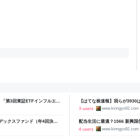
「第3回東証ETFインフルエン
【はてな株速報】我らが393
んぎょの高配当投資で配当生活を
過！？ 注目の権利落ち後の株価
3 users
www.kinngyo92.com
投資で配当生活を目指すブログ
ンデックスファンド（年4回決算
配当生活に最適？1566 新興国
で配当生活を目指すブログ
ぎょの高配当投資で配当生活を
4 users
www.kinngyo92.com