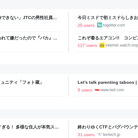
できない」JTCの男性社員が
今日ミスドで初ミスドらしきお
それなら辞める」と言ったら、
たんですけど…これは買っとけ
25 users
togetter.com
ントが発生して、興奮した
われて嫌だったので『バカ』
これぞ着るエアコン!! コン
きたら思わぬ事態に←この育児
水冷ベストがロードバイクにち
127 users
internet.watch.imp
【空いた時間でなにしてる？】
真コミュニティ「フォト蔵」
Let's talk parenting taboos 
9 users
www.ted.com
ツすぎる！ 多様な住人が本気スキ
終わりゆくCTFとバグバウン
の価値向上”戦略 東京・中央
ること【フォーカス】 - レバテ
31 users
levtech.jp