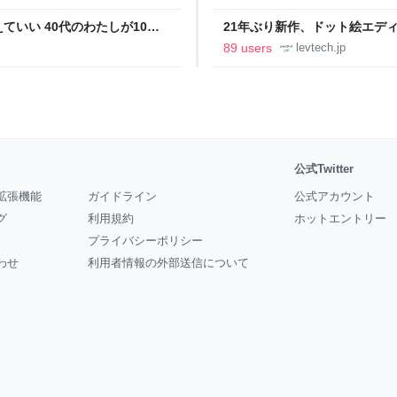
いい 40代のわたしが10年
21年ぶり新作、ドット絵エディタ
イデム
ついて作者に聞く【フォーカス】
89 users
levtech.jp
公式Twitter
拡張機能
ガイドライン
公式アカウント
グ
利用規約
ホットエントリー
プライバシーポリシー
わせ
利用者情報の外部送信について