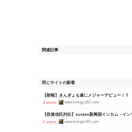
関連記事
同じサイトの新着
【朗報】きんぎょも遂にメジャーデビュー！？ 
サーミーティング」に参加しました(^^♪ - き
3 users
www.kinngyo92.com
目指すブログ
【投資信託列伝】susten新興国インカム・イ
型） の評価とまとめ - きんぎょの高配当投資
2 users
www.kinngyo92.com