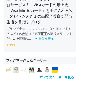
新サービス！ Visaカードの最上級
「Visa Infiniteカード」を手に入れろ＼
(^o^)／ - きんぎょの高配当投資で配当
生活を目指すブログ
ブランド金魚！ こんにちは！ きんぎょです！
きんぎょの
趣味
は「東証
ETF
の情報漁り」です
が、
ETF
情報の...
概要を表示
93
y
y
e
e
ll
ll
o
o
ブックマークしたユーザー
w
w
すべてのユーザーを見る