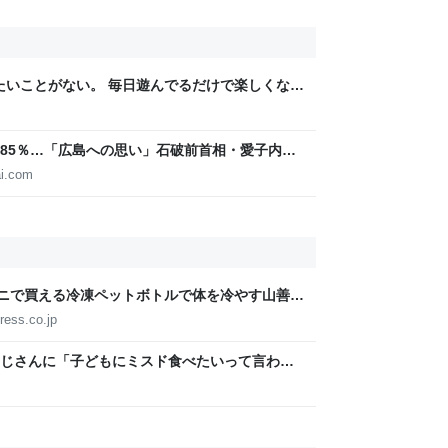
りたいことがない。 毎日遊んでるだけで楽しくな
85％…「広島への思い」石破前首相・愛子内親
IGITAL
i.com
ビニで買える冷凍ペットボトルで体を冷やす山善の
ょうどいい【ぼっち・ざ・ろーど！その14】
ress.co.jp
じさんに「子どもにミスド食べたいって言われ
みたいなのありますか…？」と尋ねられるイベ