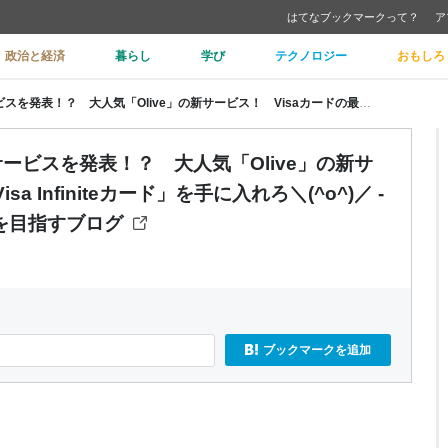
はてなブックマークって？
ア
政治と経済
暮らし
学び
テクノロジー
おもしろ
【朗報】SBIと三井住友銀行が新サービスを発表！？ 大人気「Olive」の新サービス！ Visaカードの最上級「Visa Infiniteカード」を手に入れろ＼(^o^)／ - きんぎょの高配当投資で配当生活を目指すブログ
ービスを発表！？ 大人気「Olive」の新サ
 Infiniteカード」を手に入れろ＼(^o^)／ -
を目指すブログ
ブックマークを追加