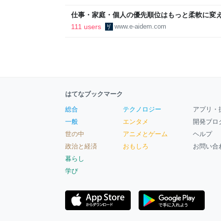
区
仕事・家庭・個人の優先順位はもっと柔軟に変えて
後の自分に伝えたいこと - りっすん by イーア
111 users
www.e-aidem.com
はてなブックマーク
総合
テクノロジー
アプリ・
一般
エンタメ
開発ブロ
世の中
アニメとゲーム
ヘルプ
政治と経済
おもしろ
お問い合
暮らし
学び