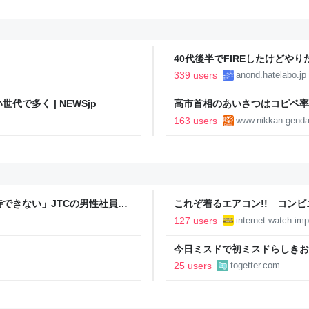
40代後半でFIREしたけどや
い..
339 users
anond.hatelabo.jp
で多く | NEWSjp
高市首相のあいさつはコピペ率
王とは絶望的格差｜日刊ゲンダイD
163 users
www.nikkan-genda
できない」JTCの男性社員が
これぞ着るエアコン!! コン
それなら辞める」と言ったら、
水冷ベストがロードバイクにち
127 users
internet.watch.imp
【空いた時間でなにしてる？】
今日ミスドで初ミスドらしきお
たんですけど…これは買っとけ
25 users
togetter.com
ントが発生して、興奮した