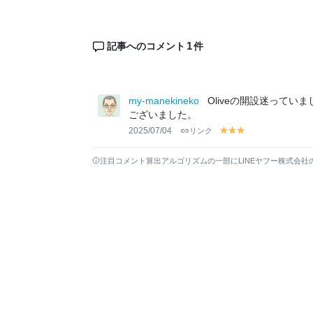
1
記事へのコメント
件
my-manekineko
Oliveの開設迷ってい
ございました。
2025/07/04
リンク
y
y
y
el
el
el
lo
lo
lo
注目コメント算出アルゴリズムの一部にLINEヤフー株式会社
w
w
w