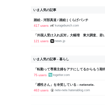
いま人気の記事
踏絵 - 河部真道 / 踏絵 | くらげバンチ
417 users
kuragebunch.com
「外国人受け入れ反対」大幅増 東大調査、若い世代
121 users
news.jp
いま人気の記事 - 暮らし
「転勤って専業主婦をアテにしてるからもう期待
転勤を命じられるも「妻は3倍稼いでるので、
75 users
togetter.com
転勤がなくなった
「感性さん」を冷笑している - netenete.
463 users
nete-nete.hatenablog.com