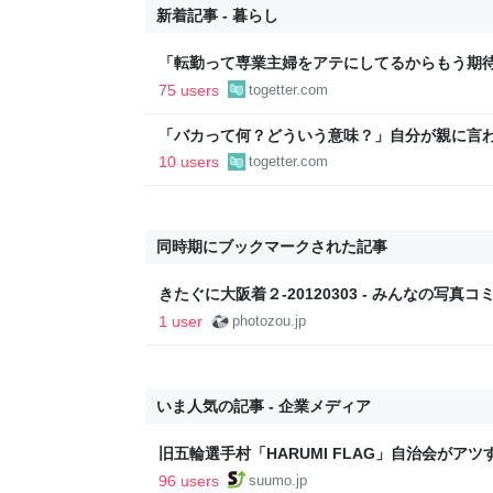
新着記事 - 暮らし
「転勤って専業主婦をアテにしてるからもう期待
転勤を命じられるも「妻は3倍稼いでるので、
75 users
togetter.com
転勤がなくなった
「バカって何？どういう意味？」自分が親に言
『駄目な子』という言葉を封印して子育てして
10 users
togetter.com
方針に賛否集まる
同時期にブックマークされた記事
きたぐに大阪着２-20120303 - みんなの写
1 user
photozou.jp
いま人気の記事 - 企業メディア
旧五輪選手村「HARUMI FLAG」自治会がア
ルで挑む、盆踊り2万人集客や交通改善など“街
96 users
suumo.jp