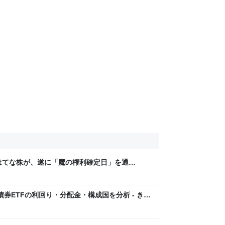
0はてな株が、遂に「魔の権利確定日」を通
の動向は如何に＼(^o^)／ - きんぎょの高配当
債券ETFの利回り・分配金・構成国を分析 - きん
目指すブログ