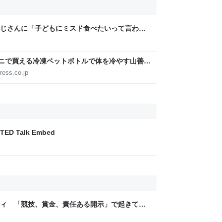
じさんに「子どもにミスド食べたいって言われ
みたいなのありますか…？」と尋ねられるイベ
ビニで買える冷凍ペットボトルで体を冷やす山善の
ょうどいい【ぼっち・ざ・ろーど！その14】
ress.co.jp
| TED Talk Embed
ティ 「競技、賞金、責任ある開示」で起きてい
ックLAB