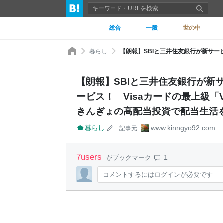
総合
一般
世の中
暮らし
【朗報】SBIと三井住友銀行が新サ
ービス！ Visaカードの最上級「Visa
きんぎょの高配当投資で配当生活
暮らし
www.kinngyo92.com
記事元:
7
users
1
がブックマーク
コメントするにはログインが必要です