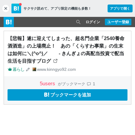
サクサク読めて、
アプリ限定の機能も多数！
アプリで開く
c
l
o
ログイン
ユーザー登録
s
e
【悲報】遂に迎えてしまった、超名門企業「2540養命
酒酒造」の上場廃止！ あの「くらすわ事業」の生末
は如何に＼(^o^)／ - きんぎょの高配当投資で配当
生活を目指すブログ
暮らし
www.kinngyo92.com
5
users
1
がブックマーク
ブックマークを追加