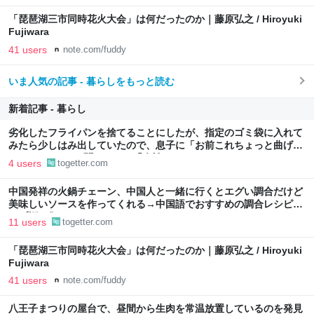
「琵琶湖三市同時花火大会」は何だったのか｜藤原弘之 / Hiroyuki
Fujiwara
41 users
note.com/fuddy
いま人気の記事 - 暮らしをもっと読む
新着記事 - 暮らし
劣化したフライパンを捨てることにしたが、指定のゴミ袋に入れて
みたら少しはみ出していたので、息子に「お前これちょっと曲げら
れたりする?」と聞いたら、「余裕っしょ」
4 users
togetter.com
中国発祥の火鍋チェーン、中国人と一緒に行くとエグい調合だけど
美味しいソースを作ってくれる→中国語でおすすめの調合レシピが
リプ欄に集まる
11 users
togetter.com
「琵琶湖三市同時花火大会」は何だったのか｜藤原弘之 / Hiroyuki
Fujiwara
41 users
note.com/fuddy
八王子まつりの屋台で、昼間から生肉を常温放置しているのを発見