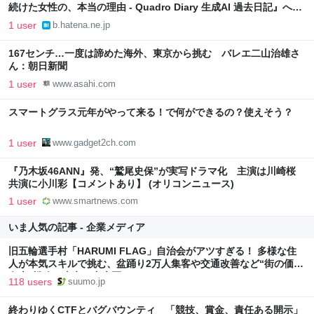
続けた女性の、本当の理由 - Quadro Diary 生成AI 過去日記』への
コメント
1 user
b.hatena.ne.jp
167センチ…一度は諦めた海外、東京から挑む バレエ二山治雄さ
ん：朝日新聞
1 user
www.asahi.com
スマートグラス元年がやって来る！で何ができるの？使えそう？
1 user
www.gadget2ch.com
『乃木坂46ANN』発、“鷲尾史保”が実写ドラマ化 主演は川崎桜
共演に小川彩【コメントあり】 (オリコンニュース)
1 user
www.smartnews.com
いま人気の記事 - 企業メディア
旧五輪選手村「HARUMI FLAG」自治会がアツすぎる！ 多様な住
人が本気スキルで挑む、盆踊り2万人集客や交通改善など“街の価値
向上”戦略 東京・中央区
118 users
suumo.jp
終わりゆくCTFとバグバウンティ 「競技、賞金、責任ある開示」