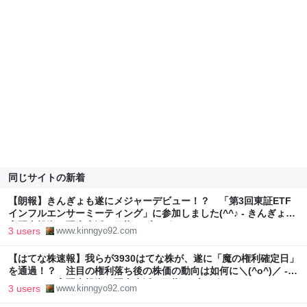
同じサイトの新着
【朗報】きんぎょも遂にメジャーデビュー！？ 「第3回東証ETF
インフルエンサーミーティング」に参加しました(^^♪ - きんぎょの
高配当投資で配当生活を目指すブログ
3 users
www.kinngyo92.com
【はてな株速報】我らが3930はてな株が、遂に「魔の権利確定日」
を通過！？ 注目の権利落ち後の株価の動向は如何に＼(^o^)／ -
きんぎょの高配当投資で配当生活を目指すブログ
3 users
www.kinngyo92.com