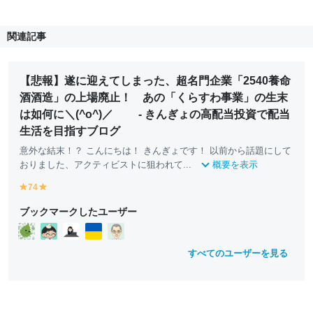
関連記事
【悲報】遂に迎えてしまった、超名門企業「2540養命
酒酒造」の上場廃止！ あの「くらすわ事業」の生末
は如何に＼(^o^)／ - きんぎょの高配当投資で配当
生活を目指すブログ
意外な結末！？ こんにちは！ きんぎょです！ 以前から話題にして
おりました、アクティビストに狙われて...
概要を表示
74
y
y
e
e
ブックマークしたユーザー
ll
ll
o
o
w
w
すべてのユーザーを見る