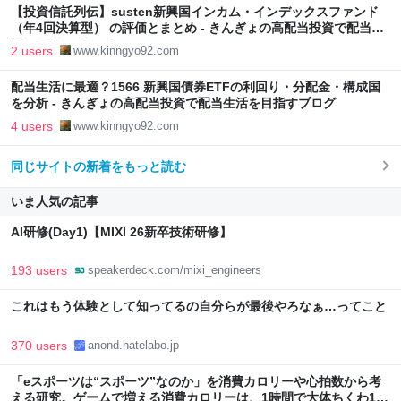
【投資信託列伝】susten新興国インカム・インデックスファンド
（年4回決算型） の評価とまとめ - きんぎょの高配当投資で配当生
活を目指すブログ
2 users
www.kinngyo92.com
配当生活に最適？1566 新興国債券ETFの利回り・分配金・構成国
を分析 - きんぎょの高配当投資で配当生活を目指すブログ
4 users
www.kinngyo92.com
同じサイトの新着をもっと読む
いま人気の記事
AI研修(Day1)【MIXI 26新卒技術研修】
193 users
speakerdeck.com/mixi_engineers
これはもう体験として知ってるの自分らが最後やろなぁ…ってこと
370 users
anond.hatelabo.jp
「eスポーツは“スポーツ”なのか」を消費カロリーや心拍数から考
える研究。ゲームで増える消費カロリーは、1時間で大体ちくわ1本