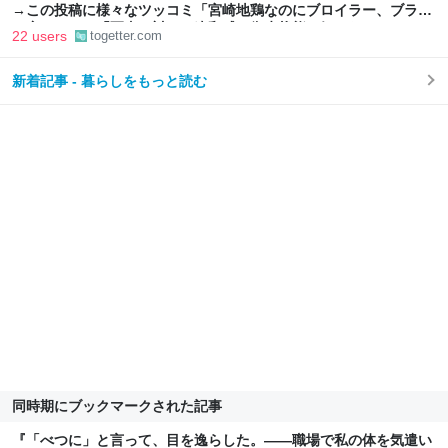
→この投稿に様々なツッコミ「宮崎地鶏なのにブロイラー、ブラジ
ル産では？」「写真に対して違和感」衛生状態も気になる
22 users
togetter.com
新着記事 - 暮らしをもっと読む
同時期にブックマークされた記事
『「べつに」と言って、目を逸らした。——職場で私の体を気遣い