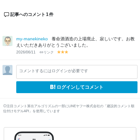
1
記事へのコメント
件
my-manekineko
養命酒酒造の上場廃止、寂しいです。お教
えいただきありがとうございました。
2026/06/11
リンク
y
y
y
el
el
el
lo
lo
lo
コメントするにはログインが必要です
w
w
w
ログインしてコメント
注目コメント算出アルゴリズムの一部にLINEヤフー株式会社の「建設的コメント順
位付けモデルAPI」を使用しています