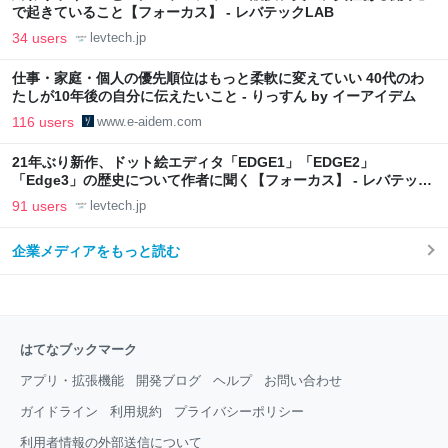
で起きていること【フォーカス】 - レバテックLAB
34 users
levtech.jp
仕事・家庭・個人の優先順位はもっと柔軟に変えていい 40代のわ
たしが10年後の自分に伝えたいこと - りっすん by イーアイデム
116 users
www.e-aidem.com
21年ぶり新作、ドット絵エディタ「EDGE1」「EDGE2」
「Edge3」の歴史について作者に聞く【フォーカス】 - レバテック
LAB
91 users
levtech.jp
企業メディアをもっと読む
はてなブックマーク
アプリ・拡張機能
開発ブログ
ヘルプ
お問い合わせ
ガイドライン
利用規約
プライバシーポリシー
利用者情報の外部送信について