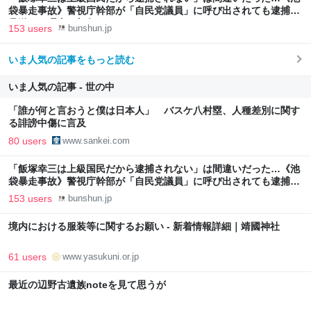
袋暴走事故》警視庁幹部が「自民党議員」に呼び出されても逮捕を
見送った理由 | 文春オンライン
153 users
bunshun.jp
いま人気の記事をもっと読む
いま人気の記事 - 世の中
「誰が何と言おうと僕は日本人」 バスケ八村塁、人種差別に関す
る誹謗中傷に言及
80 users
www.sankei.com
「飯塚幸三は上級国民だから逮捕されない」は間違いだった…《池
袋暴走事故》警視庁幹部が「自民党議員」に呼び出されても逮捕を
見送った理由 | 文春オンライン
153 users
bunshun.jp
境内における服装等に関するお願い - 新着情報詳細｜靖國神社
61 users
www.yasukuni.or.jp
最近の辺野古遺族noteを見て思うが