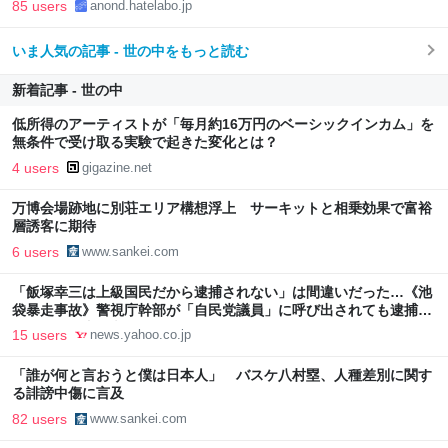
85 users
anond.hatelabo.jp
いま人気の記事 - 世の中をもっと読む
新着記事 - 世の中
低所得のアーティストが「毎月約16万円のベーシックインカム」を
無条件で受け取る実験で起きた変化とは？
4 users
gigazine.net
万博会場跡地に別荘エリア構想浮上 サーキットと相乗効果で富裕
層誘客に期待
6 users
www.sankei.com
「飯塚幸三は上級国民だから逮捕されない」は間違いだった…《池
袋暴走事故》警視庁幹部が「自民党議員」に呼び出されても逮捕を
見送った理由（文春オンライン） - Yahoo!ニュース
15 users
news.yahoo.co.jp
「誰が何と言おうと僕は日本人」 バスケ八村塁、人種差別に関す
る誹謗中傷に言及
82 users
www.sankei.com