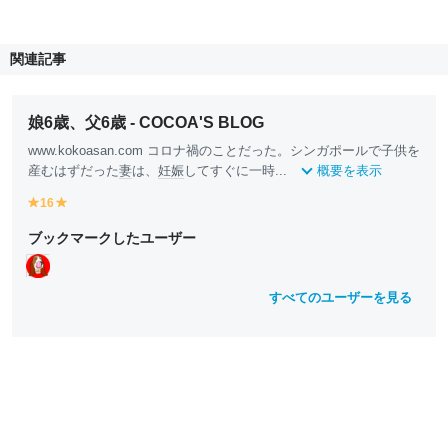
関連記事
娘6歳、父6歳 - COCOA'S BLOG
www.kokoasan.com コロナ禍のことだった。シンガポールで子供を
産むはずだった
妻
は、
妊娠
してすぐに一時...
概要を表示
16
y
y
e
e
ブックマークしたユーザー
ll
ll
o
o
w
w
すべてのユーザーを見る