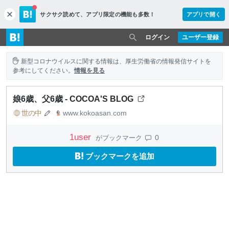
サクサク読めて、
アプリ限定の機能も多数！
アプリで開く
c
l
o
ログイン
ユーザー登録
s
e
新型コロナウイルスに関する情報は、厚生労働省の情報発信サイトを
参考にしてください。
情報を見る
娘6歳、父6歳 - COCOA'S BLOG
世の中
www.kokoasan.com
1
user
0
がブックマーク
ブックマークを追加