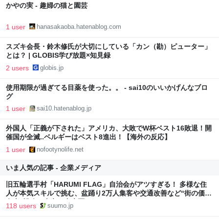
かやの実 - 趣婦の猫と園芸
1 user
hanasakaoba.hatenablog.com
スズキ会長・鈴木修氏が大切にしている「カン（勘）ピューター」
とは？ | GLOBIS学び放題×知見録
2 users
globis.jp
使用期限が過ぎてる目薬を使った。。 - sai10のいいかげんなブロ
グ
1 user
sai10.hatenablog.jp
外国人「正義が下された」アメリカ、大敗でW杯ベスト16敗退！開
催国が全滅..ベルギーはベスト8進出！【海外の反応】
1 user
nofootynolife.net
いま人気の記事 - 企業メディア
旧五輪選手村「HARUMI FLAG」自治会がアツすぎる！ 多様な住
人が本気スキルで挑む、盆踊り2万人集客や交通改善など“街の価値
向上”戦略 東京・中央区
118 users
suumo.jp