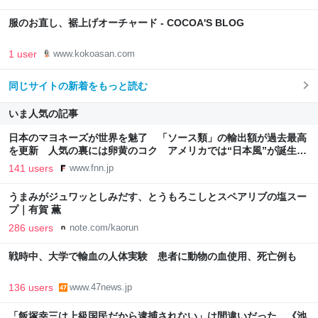
服のお直し、裾上げオーチャード - COCOA'S BLOG
1 user
www.kokoasan.com
同じサイトの新着をもっと読む
いま人気の記事
日本のマヨネーズが世界を魅了 「ソース類」の輸出額が過去最高
を更新 人気の裏には卵黄のコク アメリカでは“日本風”が誕生｜
FNNプライムオンライン
141 users
www.fnn.jp
うまみがジュワッとしみだす、とうもろこしとスペアリブの塩スー
プ｜有賀 薫
286 users
note.com/kaorun
戦時中、大学で輸血の人体実験 患者に動物の血使用、死亡例も
136 users
www.47news.jp
「飯塚幸三は上級国民だから逮捕されない」は間違いだった…《池