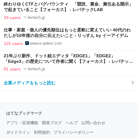
終わりゆくCTFとバグバウンティ 「競技、賞金、責任ある開示」
で起きていること【フォーカス】 - レバテックLAB
33 users
levtech.jp
仕事・家庭・個人の優先順位はもっと柔軟に変えていい 40代のわ
たしが10年後の自分に伝えたいこと - りっすん by イーアイデム
115 users
www.e-aidem.com
21年ぶり新作、ドット絵エディタ「EDGE1」「EDGE2」
「Edge3」の歴史について作者に聞く【フォーカス】 - レバテック
LAB
91 users
levtech.jp
企業メディアをもっと読む
はてなブックマーク
アプリ・拡張機能
開発ブログ
ヘルプ
お問い合わせ
ガイドライン
利用規約
プライバシーポリシー