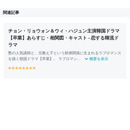
関連記事
チョン・リョウォン＆ウィ・ハジュン主演韓国ドラマ
【卒業】あらすじ・相関図・キャスト - 恋する韓流ド
ラマ
塾の人気講師と、元教え子という師弟関係に生まれるラブロマンス
を描く
韓国
ドラマ【卒業】。 ラブロマン...
概要を表示
y
y
y
y
y
y
y
y
e
e
e
e
e
e
e
e
ll
ll
ll
ll
ll
ll
ll
ll
o
o
o
o
o
o
o
o
w
w
w
w
w
w
w
w