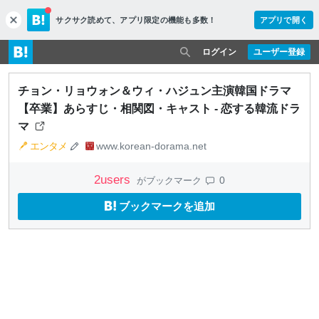
サクサク読めて、
アプリ限定の機能も多数！
アプリで開く
c
l
o
ログイン
ユーザー登録
s
e
チョン・リョウォン＆ウィ・ハジュン主演韓国ドラマ
【卒業】あらすじ・相関図・キャスト - 恋する韓流ドラ
マ
エンタメ
www.korean-dorama.net
2
users
0
がブックマーク
ブックマークを追加