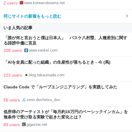
2 users
www.korean-dorama.net
同じサイトの新着をもっと読む
いま人気の記事
「誰が何と言おうと僕は日本人」 バスケ八村塁、人種差別に関す
る誹謗中傷に言及
208 users
www.sankei.com
「AIを全員に配った組織」の生産性が落ちるとき - 🐴 (馬)
223 users
blog.takaumada.com
Claude Code で「ループエンジニアリング」を実践してみた
56 users
zenn.dev/tetsu_don
低所得のアーティストが「毎月約16万円のベーシックインカム」を
無条件で受け取る実験で起きた変化とは？
89 users
gigazine.net