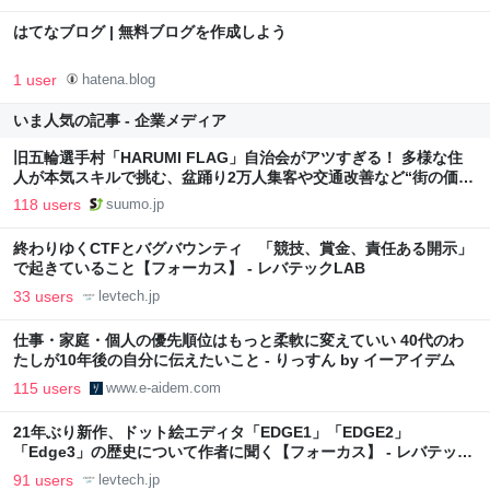
はてなブログ | 無料ブログを作成しよう
1 user
hatena.blog
いま人気の記事 - 企業メディア
旧五輪選手村「HARUMI FLAG」自治会がアツすぎる！ 多様な住
人が本気スキルで挑む、盆踊り2万人集客や交通改善など“街の価値
向上”戦略 東京・中央区
118 users
suumo.jp
終わりゆくCTFとバグバウンティ 「競技、賞金、責任ある開示」
で起きていること【フォーカス】 - レバテックLAB
33 users
levtech.jp
仕事・家庭・個人の優先順位はもっと柔軟に変えていい 40代のわ
たしが10年後の自分に伝えたいこと - りっすん by イーアイデム
115 users
www.e-aidem.com
21年ぶり新作、ドット絵エディタ「EDGE1」「EDGE2」
「Edge3」の歴史について作者に聞く【フォーカス】 - レバテック
LAB
91 users
levtech.jp