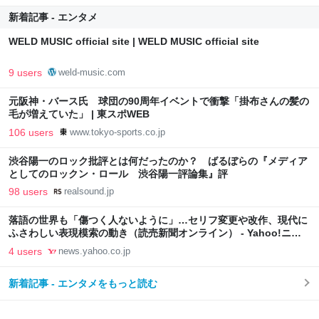
新着記事 - エンタメ
WELD MUSIC official site | WELD MUSIC official site
9 users
weld-music.com
元阪神・バース氏 球団の90周年イベントで衝撃「掛布さんの髪の
毛が増えていた」 | 東スポWEB
106 users
www.tokyo-sports.co.jp
渋谷陽一のロック批評とは何だったのか？ ばるぼらの『メディア
としてのロックン・ロール 渋谷陽一評論集』評
98 users
realsound.jp
落語の世界も「傷つく人ないように」…セリフ変更や改作、現代に
ふさわしい表現模索の動き（読売新聞オンライン） - Yahoo!ニュ
ース
4 users
news.yahoo.co.jp
新着記事 - エンタメをもっと読む