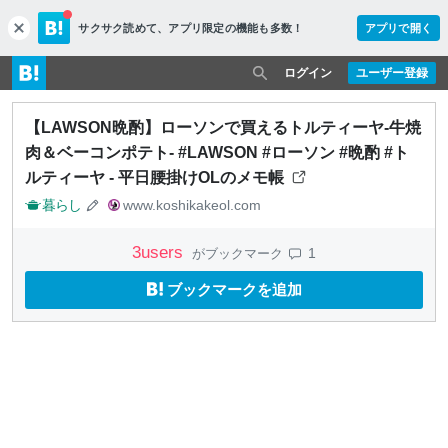
サクサク読めて、
アプリ限定の機能も多数！
アプリで開く
c
l
o
ログイン
ユーザー登録
s
e
【LAWSON晩酌】ローソンで買えるトルティーヤ-牛焼
肉＆ベーコンポテト- #LAWSON #ローソン #晩酌 #ト
ルティーヤ - 平日腰掛けOLのメモ帳
暮らし
www.koshikakeol.com
3
users
1
がブックマーク
ブックマークを追加