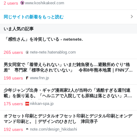
2 users
www.koshikakeol.com
同じサイトの新着をもっと読む
いま人気の記事
「感性さん」を冷笑している - netenete.
265 users
nete-nete.hatenablog.com
男女同室で「着替えられない」いまだ雑魚寝も…避難所めぐり“格
差” 専門家「標準化されていない」 令和8年熊本地震｜FNNプラ
イムオンライン
198 users
www.fnn.jp
少年ジャンプ出身・ギャグ漫画家2人が当時の「過酷すぎる週刊連
載」を振り返る。「ヘルニアで入院しても原稿は落とさない」スト
イックな舞台裏 | 日刊SPA!
175 users
nikkan-spa.jp
オフセット印刷とデジタルオフセット印刷とデジタル印刷とオンデ
マンド印刷と。｜デザインのひきだし 津田淳子
192 users
note.com/design_hikidashi