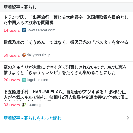
新着記事 - 暮らし
トランプ氏、「出産旅行」禁じる大統領令 米国籍取得を目的とし
た中国人らの渡米を問題視
14 users
www.sankei.com
揖保乃糸の「そうめん」ではなく、揖保乃糸の「パスタ」を食べる
59 users
dailyportalz.jp
庭のきゅうりが大量にできすぎて消費しきれないので、Xの知恵を
借りようと「きゅうりレシピ」をたくさん集めることにした
26 users
togetter.com
旧五輪選手村「HARUMI FLAG」自治会がアツすぎる！ 多様な住
人が本気スキルで挑む、盆踊り2万人集客や交通改善など“街の価値
向上”戦略 東京・中央区
33 users
suumo.jp
新着記事 - 暮らしをもっと読む