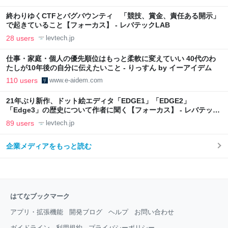
終わりゆくCTFとバグバウンティ 「競技、賞金、責任ある開示」
で起きていること【フォーカス】 - レバテックLAB
28 users
levtech.jp
仕事・家庭・個人の優先順位はもっと柔軟に変えていい 40代のわ
たしが10年後の自分に伝えたいこと - りっすん by イーアイデム
110 users
www.e-aidem.com
21年ぶり新作、ドット絵エディタ「EDGE1」「EDGE2」
「Edge3」の歴史について作者に聞く【フォーカス】 - レバテック
LAB
89 users
levtech.jp
企業メディアをもっと読む
はてなブックマーク
アプリ・拡張機能
開発ブログ
ヘルプ
お問い合わせ
ガイドライン
利用規約
プライバシーポリシー