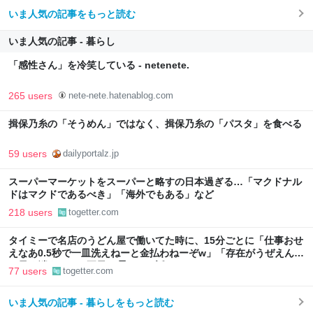
いま人気の記事をもっと読む
いま人気の記事 - 暮らし
「感性さん」を冷笑している - netenete.
265 users
nete-nete.hatenablog.com
揖保乃糸の「そうめん」ではなく、揖保乃糸の「パスタ」を食べる
59 users
dailyportalz.jp
スーパーマーケットをスーパーと略すの日本過ぎる…「マクドナル
ドはマクドであるべき」「海外でもある」など
218 users
togetter.com
タイミーで名店のうどん屋で働いてた時に、15分ごとに「仕事おせ
えなあ0.5秒で一皿洗えねーと金払わねーぞw」「存在がうぜえんだ
よ早く消えろ」と耳元で囁かれた話
77 users
togetter.com
いま人気の記事 - 暮らしをもっと読む