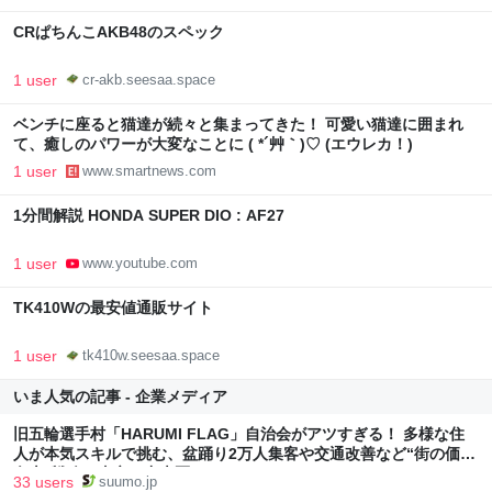
CRぱちんこAKB48のスペック
1 user
cr-akb.seesaa.space
ベンチに座ると猫達が続々と集まってきた！ 可愛い猫達に囲まれ
て、癒しのパワーが大変なことに ( *´艸｀)♡ (エウレカ！)
1 user
www.smartnews.com
1分間解説 HONDA SUPER DIO : AF27
1 user
www.youtube.com
TK410Wの最安値通販サイト
1 user
tk410w.seesaa.space
いま人気の記事 - 企業メディア
旧五輪選手村「HARUMI FLAG」自治会がアツすぎる！ 多様な住
人が本気スキルで挑む、盆踊り2万人集客や交通改善など“街の価値
向上”戦略 東京・中央区
33 users
suumo.jp