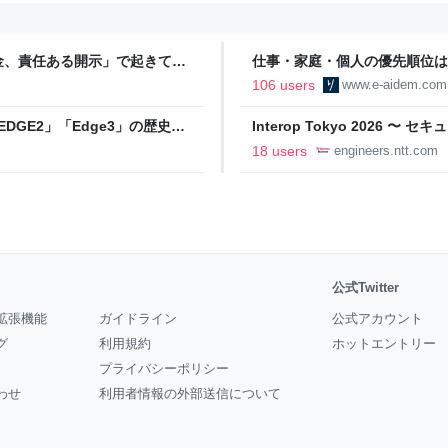
金、責任ある開示」で起きてい
仕事・家庭・個人の優先順位は
の自分に伝えたいこと - りっす
106 users
www.e-aidem.com
DGE2」「Edge3」の歴史に
Interop Tokyo 2026
AB
への取り組み 〜 - NTT docomo B
18 users
engineers.ntt.com
公式Twitter
拡張機能
ガイドライン
公式アカウント
グ
利用規約
ホットエントリー
プライバシーポリシー
わせ
利用者情報の外部送信について