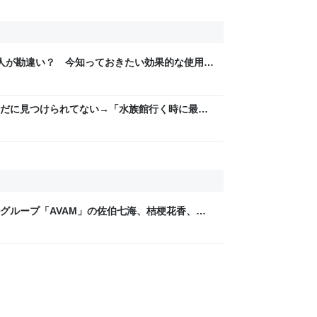
の人が勘違い？ 今知っておきたい効果的な使用法
だに見つけられてない→「水族館行く時に最
した」
グループ「AVAM」の佐伯七海、桔梗花香、姫
ラスメイト役