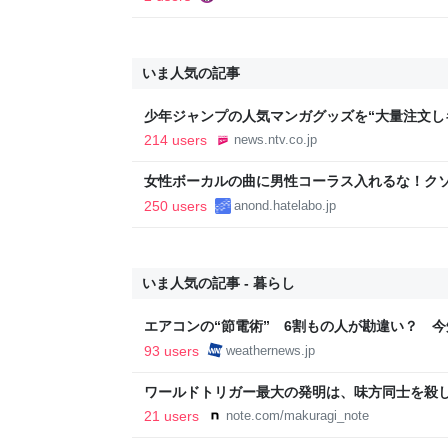
いま人気の記事
少年ジャンプの人気マンガグッズを“大量注文し
逮捕 総額43億円以上（2026年8月6日掲載）｜日
214 users
news.ntv.co.jp
女性ボーカルの曲に男性コーラス入れるな！ク
250 users
anond.hatelabo.jp
いま人気の記事 - 暮らし
エアコンの“節電術” 6割もの人が勘違い？ 
法 - ウェザーニュース
93 users
weathernews.jp
ワールドトリガー最大の発明は、味方同士を殺
21 users
note.com/makuragi_note