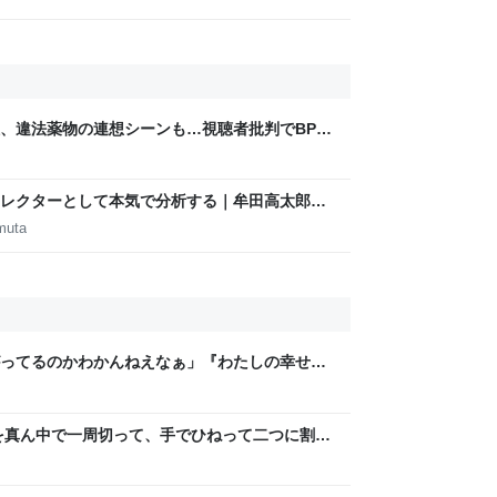
煙、違法薬物の連想シーンも…視聴者批判でBPO
ないほうが」 - ライブドアニュース
m
レクターとして本気で分析する｜牟田高太郎｜
muta
ってるのかわかんねえなぁ」『わたしの幸せな
レラストーリーが若者にヒットしているという
を真ん中で一周切って、手でひねって二つに割れ
ら、「あっ、これダメだ」となった→数々のア