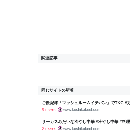
関連記事
同じサイトの新着
ご飯泥棒「マッシュルームイチバン」でTKG #
チバン #料理 - 平日腰掛けOLのメモ帳
5 users
www.koshikakeol.com
サーカスみたいな冷やし中華 #冷やし中華 #料理 
けOLのメモ帳
2 users
www.koshikakeol.com