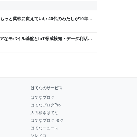
もっと柔軟に変えていい 40代のわたしが10年後
ん by イーアイデム
 〜 セキュアなモバイル基盤とIoT脅威検知・データ利活用
usiness Engineers' Blog
はてなのサービス
はてなブログ
はてなブログPro
人力検索はてな
はてなブログ タグ
はてなニュース
ソレドコ