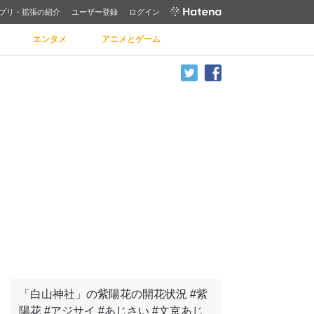
プリ・拡張の紹介
ユーザー登録
ログイン
エンタメ
アニメとゲーム
「白山神社」の紫陽花の開花状況 #紫
陽花 #アジサイ #あじさい #文京あじ