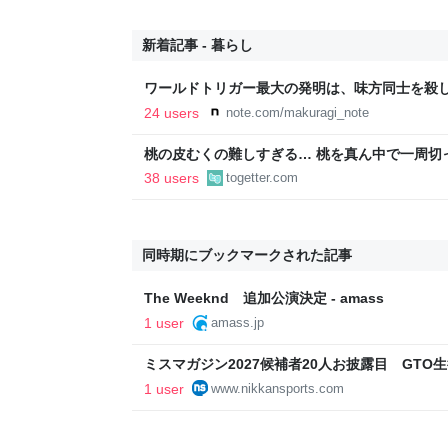
新着記事 - 暮らし
ワールドトリガー最大の発明は、味方同士を殺
24 users
note.com/makuragi_note
桃の皮むくの難しすぎる… 桃を真ん中で一周切
ばいけるとのことでやってみたら、「あっ、こ
38 users
togetter.com
ドバイスが寄せられる
同時期にブックマークされた記事
The Weeknd 追加公演決定 - amass
1 user
amass.jp
ミスマガジン2027候補者20人お披露目 GT
は殺陣を披露 - 芸能 : 日刊スポーツ
1 user
www.nikkansports.com