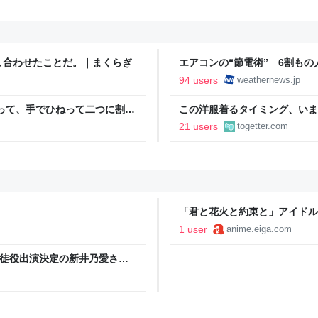
し合わせたことだ。｜まくらぎ
エアコンの“節電術” 6割も
- ウェザーニュース
94 users
weathernews.jp
って、手でひねって二つに割れ
この洋服着るタイミング、いま
れダメだ」となった→数々のア
適」「これで…授業参観に出ま
21 users
togetter.com
「君と花火と約束と」アイドル
宮ゆかが出演決定 主人公のク
1 user
anime.eiga.com
O生徒役出演決定の新井乃愛さん