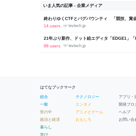
いま人気の記事 - 企業メディア
終わりゆくCTFとバグバウンティ 「競技、賞
ること【フォーカス】 - レバテックLAB
14 users
levtech.jp
21年ぶり新作、ドット絵エディタ「EDGE1」「E
ついて作者に聞く【フォーカス】 - レバテックL
88 users
levtech.jp
はてなブックマーク
総合
テクノロジー
アプリ・
一般
エンタメ
開発ブロ
世の中
アニメとゲーム
ヘルプ
政治と経済
おもしろ
お問い合
暮らし
学び