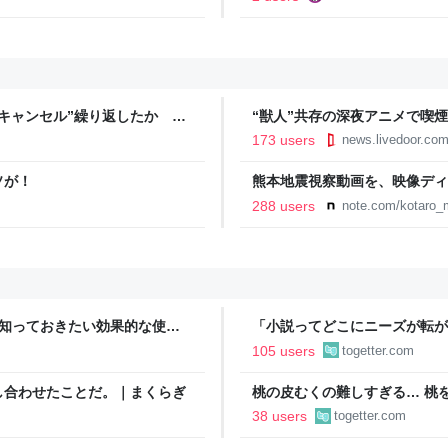
キャンセル”繰り返したか 女
“獣人”共存の深夜アニメで喫
テレNEWS NNN
議論「紛らわしいことは放送し
173 users
news.livedoor.co
ソが！
熊本地震視察動画を、映像ディ
映像で、想いをつなぐ
288 users
note.com/kotaro_
今知っておきたい効果的な使用
「小説ってどこにニーズが転が
結婚』のド直球ざまあ系シンデ
105 users
togetter.com
事実に考え込む
し合わせたことだ。｜まくらぎ
桃の皮むくの難しすぎる… 桃
ばいけるとのことでやってみた
38 users
togetter.com
ドバイスが寄せられる