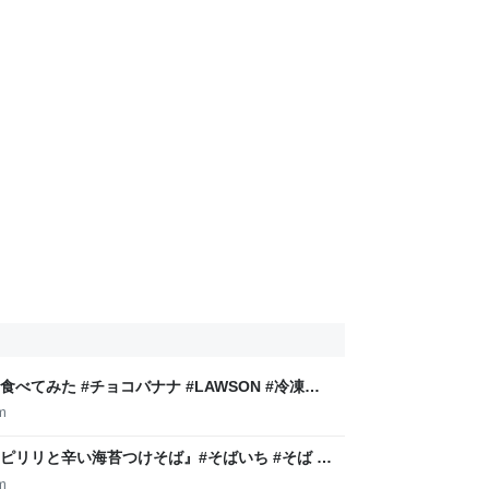
てみた #チョコバナナ #LAWSON #冷凍チ
メモ帳
m
リリと辛い海苔つけそば』#そばいち #そば #
平日腰掛けOLのメモ帳
m