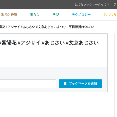
はてなブックマークって？
ア
政治と経済
暮らし
学び
テクノロジー
おもしろ
「白山神社」の紫陽花の開花状況 #紫陽花 #アジサイ #あじさい #文京あじさいまつり - 平日腰掛けOLのメモ帳
紫陽花 #アジサイ #あじさい #文京あじさい
ブックマークを追加