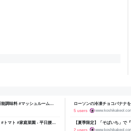
万能調味料 #マッシュルームイ
ローソンの冷凍チョコバナナを食べ
ョコバナナ - 平日腰掛けOLの
5 users
www.koshikakeol.co
#トマト #家庭菜園 - 平日腰掛
【夏季限定】「そばいち」で『ピ
ピリリと辛い海苔つけそば - 
2 users
www.koshikakeol.co