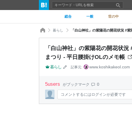
総合
一般
世の中
暮らし
「白山神社」の紫陽花の開花状況 #
まつり - 平日腰掛けOLのメモ帳
暮らし
www.koshikakeol.com
記事元:
5
users
0
がブックマーク
コメントするにはログインが必要です