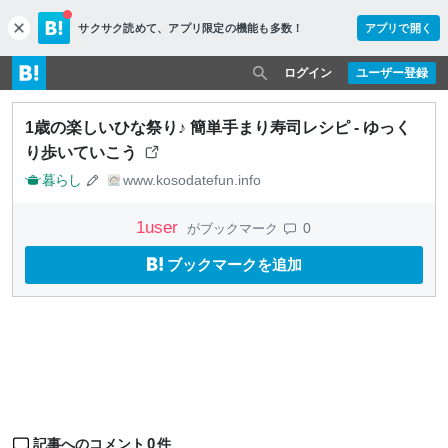
サクサク読めて、
アプリ限定の機能も多数！
アプリで開く
c
l
o
ログイン
ユーザー登録
s
e
1歳の楽しいひな祭り♪ 簡単手まり寿司レシピ - ゆっく
り歩いていこう
暮らし
www.kosodatefun.info
1
user
0
がブックマーク
ブックマークを追加
0
記事へのコメント
件