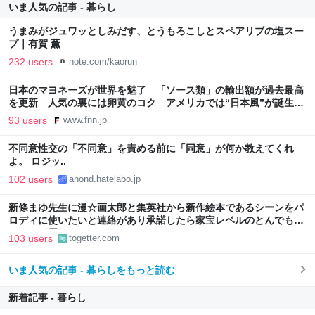
いま人気の記事 - 暮らし
うまみがジュワッとしみだす、とうもろこしとスペアリブの塩スー
プ｜有賀 薫
232 users
note.com/kaorun
日本のマヨネーズが世界を魅了 「ソース類」の輸出額が過去最高
を更新 人気の裏には卵黄のコク アメリカでは“日本風”が誕生｜
FNNプライムオンライン
93 users
www.fnn.jp
不同意性交の「不同意」を責める前に「同意」が何か教えてくれ
よ。 ロジッ..
102 users
anond.hatelabo.jp
新條まゆ先生に漫☆画太郎と集英社から新作絵本であるシーンをパ
ロディに使いたいと連絡があり承諾したら家宝レベルのとんでもな
いものが届いた
103 users
togetter.com
いま人気の記事 - 暮らしをもっと読む
新着記事 - 暮らし