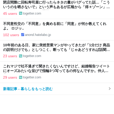
閉店間際に回転寿司屋に行ったらネタの量がバグってた話…「こう
いうのを晒さないで」という声もあるが広報から「得々ゾーン」と
いう正規サービスだとの回答も
45 users
togetter.com
不同意性交の「不同意」を責める前に「同意」が何か教えてくれ
よ。 ロジッ..
102 users
anond.hatelabo.jp
10年前のある日、家に突然営業マンがやってきたが「1分だけ 商品
の説明だけでも」としつこく、断っても「じゃあどうすれば話聞い
てくれますか」と言われたので、ある方法で解決することに
23 users
togetter.com
これマジで社不過ぎて聞きたくないんですけど、結婚報告ツイート
にオーズみたいな並びで指輪3つ写ってるの何なんですか。仲人の
分？
29 users
togetter.com
新着記事 - 暮らしをもっと読む