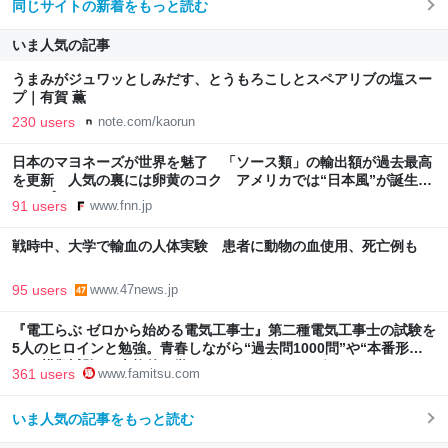
同じサイトの新着をもっと読む
いま人気の記事
うまみがジュワッとしみだす、とうもろこしとスペアリブの塩スー
プ｜有賀 薫
230 users
note.com/kaorun
日本のマヨネーズが世界を魅了 「ソース類」の輸出額が過去最高
を更新 人気の裏には卵黄のコク アメリカでは“日本風”が誕生｜
FNNプライムオンライン
91 users
www.fnn.jp
戦時中、大学で輸血の人体実験 患者に動物の血使用、死亡例も
95 users
www.47news.jp
『電工らぶ ゼロから始める電気工事士』第二種電気工事士の試験を
5人のヒロインと勉強。青春しながら“過去問1000問”や“本番形式
CBT模擬試験”で本格的に学べるノベルゲーム | ゲーム・エンタメ
361 users
www.famitsu.com
最新情報のファミ通.com
いま人気の記事をもっと読む