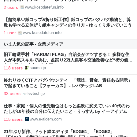
2 users
www.kosodatefun.info
【超簡単♡紙コップ&折り紙工作】紙コップのパクパク動物と、算
数も学べる立体折り紙キャンディの作り方 - ゆっくり歩いていこう
1 user
www.kosodatefun.info
いま人気の記事 - 企業メディア
旧五輪選手村「HARUMI FLAG」自治会がアツすぎる！ 多様な住
人が本気スキルで挑む、盆踊り2万人集客や交通改善など“街の価値
向上”戦略 東京・中央区
118 users
suumo.jp
終わりゆくCTFとバグバウンティ 「競技、賞金、責任ある開示」
で起きていること【フォーカス】 - レバテックLAB
33 users
levtech.jp
仕事・家庭・個人の優先順位はもっと柔軟に変えていい 40代のわ
たしが10年後の自分に伝えたいこと - りっすん by イーアイデム
115 users
www.e-aidem.com
21年ぶり新作、ドット絵エディタ「EDGE1」「EDGE2」