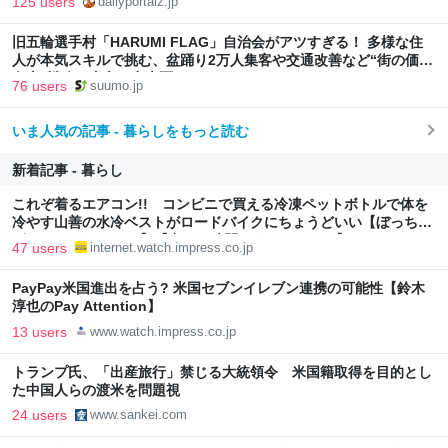
125 users
dailyportalz.jp
旧五輪選手村「HARUMI FLAG」自治会がアツすぎる！ 多様な住
人が本気スキルで挑む、盆踊り2万人集客や交通改善など“街の価値
向上”戦略 東京・中央区
76 users
suumo.jp
いま人気の記事 - 暮らしをもっと読む
新着記事 - 暮らし
これぞ着るエアコン!! コンビニで買える冷凍ペットボトルで体を
冷やす山善の水冷ベストがロードバイクにちょうどいい【ぼっち・
ざ・ろーど！その14】【空いた時間でなにしてる？】
47 users
internet.watch.impress.co.jp
PayPay米国進出を占う? 米国セブンイレブン連携の可能性【鈴木
淳也のPay Attention】
13 users
www.watch.impress.co.jp
トランプ氏、「出産旅行」禁じる大統領令 米国籍取得を目的とし
た中国人らの渡米を問題視
24 users
www.sankei.com