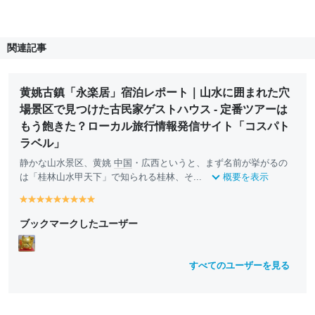
関連記事
黄姚古鎮「永楽居」宿泊レポート｜山水に囲まれた穴
場景区で見つけた古民家ゲストハウス - 定番ツアーは
もう飽きた？ローカル旅行情報発信サイト「コスパト
ラベル」
静かな山水景区、黄姚
中国
・広西というと、まず名前が挙がるの
は「桂林山水甲天下」で知られる桂林、そ...
概要を表示
y
y
y
y
y
y
y
y
y
e
e
e
e
e
e
e
e
e
ブックマークしたユーザー
ll
ll
ll
ll
ll
ll
ll
ll
ll
o
o
o
o
o
o
o
o
o
w
w
w
w
w
w
w
w
w
すべてのユーザーを見る