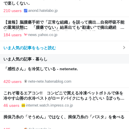
で楽しくない..
210 users
anond.hatelabo.jp
【速報】脳腫瘍手術で「正常な組織」を誤って摘出…自発呼吸不能
の重篤状態に 「腫瘍でない」結果出ても“勘違い”で摘出継続 通
常の生活送っていた患者が手足も動かず 京大病院（MBSニュー
184 users
news.yahoo.co.jp
ス） - Yahoo!ニュース
いま人気の記事をもっと読む
いま人気の記事 - 暮らし
「感性さん」を冷笑している - netenete.
420 users
nete-nete.hatenablog.com
これぞ着るエアコン!! コンビニで買える冷凍ペットボトルで体を
冷やす山善の水冷ベストがロードバイクにちょうどいい【ぼっち・
ざ・ろーど！その14】【空いた時間でなにしてる？】
46 users
internet.watch.impress.co.jp
揖保乃糸の「そうめん」ではなく、揖保乃糸の「パスタ」を食べる