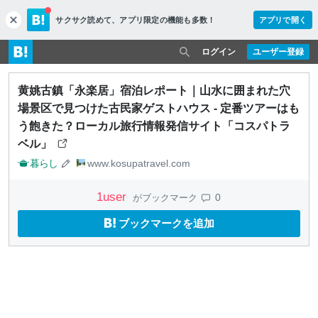
サクサク読めて、
アプリ限定の機能も多数！
アプリで開く
c
l
o
ログイン
ユーザー登録
s
e
黄姚古鎮「永楽居」宿泊レポート｜山水に囲まれた穴
場景区で見つけた古民家ゲストハウス - 定番ツアーはも
う飽きた？ローカル旅行情報発信サイト「コスパトラ
ベル」
暮らし
www.kosupatravel.com
1
user
0
がブックマーク
ブックマークを追加