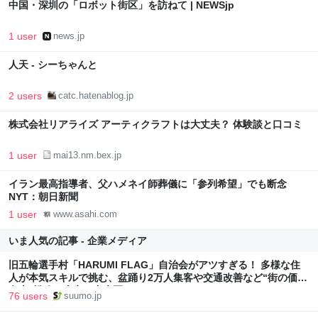
中国・深圳の「ロボット街区」を訪ねて | NEWSjp
1 user
news.jp
人天 - シーちゃんと
2 users
catc.hatenablog.jp
株式会社リアライズ アーティクラフトは大丈夫？ 体験談と口コミ
1 user
mai13.nm.bex.jp
イラン最高指導者、父ハメネイ師葬儀に「参列希望」でも断念
NYT：朝日新聞
1 user
www.asahi.com
いま人気の記事 - 企業メディア
旧五輪選手村「HARUMI FLAG」自治会がアツすぎる！ 多様な住
人が本気スキルで挑む、盆踊り2万人集客や交通改善など“街の価値
向上”戦略 東京・中央区
76 users
suumo.jp