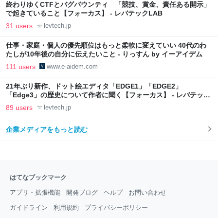
終わりゆくCTFとバグバウンティ 「競技、賞金、責任ある開示」
で起きていること【フォーカス】 - レバテックLAB
31 users
levtech.jp
仕事・家庭・個人の優先順位はもっと柔軟に変えていい 40代のわ
たしが10年後の自分に伝えたいこと - りっすん by イーアイデム
111 users
www.e-aidem.com
21年ぶり新作、ドット絵エディタ「EDGE1」「EDGE2」
「Edge3」の歴史について作者に聞く【フォーカス】 - レバテック
LAB
89 users
levtech.jp
企業メディアをもっと読む
はてなブックマーク
アプリ・拡張機能
開発ブログ
ヘルプ
お問い合わせ
ガイドライン
利用規約
プライバシーポリシー