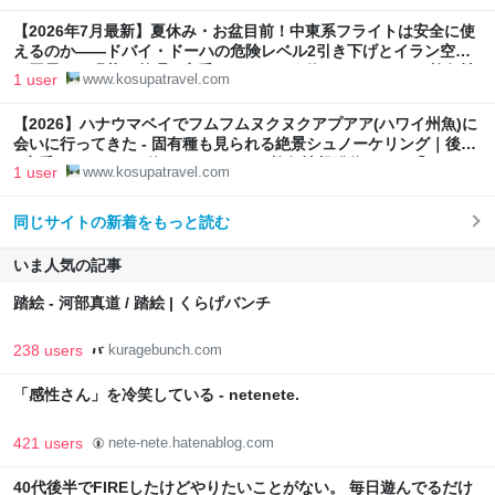
【2026年7月最新】夏休み・お盆目前！中東系フライトは安全に使
えるのか――ドバイ・ドーハの危険レベル2引き下げとイラン空爆
が同居する現状の整理 - 定番ツアーはもう飽きた？ローカル旅行情
1 user
www.kosupatravel.com
報発信サイト「コスパトラベル」
【2026】ハナウマベイでフムフムヌクヌクアプアア(ハワイ州魚)に
会いに行ってきた - 固有種も見られる絶景シュノーケリング｜後編
- 定番ツアーはもう飽きた？ローカル旅行情報発信サイト「コスパ
1 user
www.kosupatravel.com
トラベル」
同じサイトの新着をもっと読む
いま人気の記事
踏絵 - 河部真道 / 踏絵 | くらげバンチ
238 users
kuragebunch.com
「感性さん」を冷笑している - netenete.
421 users
nete-nete.hatenablog.com
40代後半でFIREしたけどやりたいことがない。 毎日遊んでるだけ