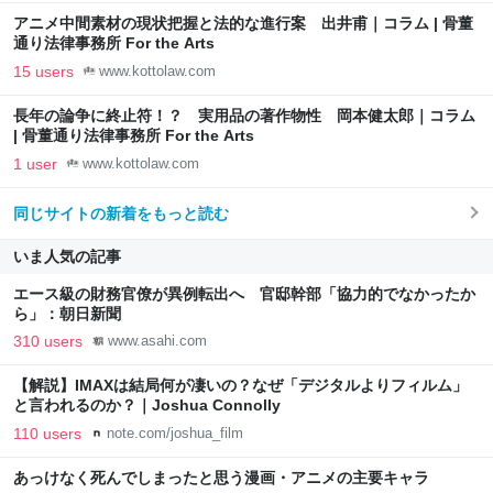
アニメ中間素材の現状把握と法的な進行案 出井甫｜コラム | 骨董
通り法律事務所 For the Arts
15 users
www.kottolaw.com
長年の論争に終止符！？ 実用品の著作物性 岡本健太郎｜コラム
| 骨董通り法律事務所 For the Arts
1 user
www.kottolaw.com
同じサイトの新着をもっと読む
いま人気の記事
エース級の財務官僚が異例転出へ 官邸幹部「協力的でなかったか
ら」：朝日新聞
310 users
www.asahi.com
【解説】IMAXは結局何が凄いの？なぜ「デジタルよりフィルム」
と言われるのか？｜Joshua Connolly
110 users
note.com/joshua_film
あっけなく死んでしまったと思う漫画・アニメの主要キャラ