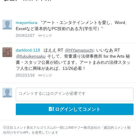
mayumiura
“アート・エンタテインメントを愛し、Word、
Excelなど基本的なPC技術のある方(学生可）”
2018/12/27
リンク
darklord-118
ほええ RT
@HYamaguchi
: いいなあ RT
@fukuikensaku
そして、骨董通り法律事務所 for the Arts 秘
書・スタッフ公募が続いてます。アートまみれの法律スタッ
フ人生に興味があれば、11/26必着！
2012/11/16
リンク
コメントするにはログインが必要です
ログインしてコメント
注目コメント算出アルゴリズムの一部にLINEヤフー株式会社の「建設的コメント順
位付けモデルAPI」を使用しています