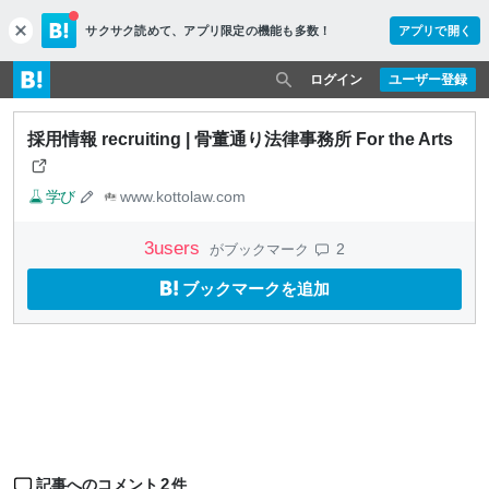
サクサク読めて、
アプリ限定の機能も多数！
アプリで開く
c
l
o
ログイン
ユーザー登録
s
e
採用情報 recruiting | 骨董通り法律事務所 For the Arts
学び
www.kottolaw.com
3
users
2
がブックマーク
ブックマークを追加
2
記事へのコメント
件