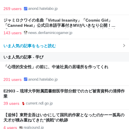
269 users
anond.hatelabo.jp
ジャミロクワイの名曲「Virtual Insanity」「Cosmic Girl」
「Canned Heat」公式日本語字幕付きMVがいきなり公開！
「SUMMER SONIC 2026」での9年ぶりとなる日本公演を記念して
143 users
news.denfaminicogamer.jp
いま人気の記事をもっと読む
いま人気の記事 - 学び
「心理的安全性」の前に、中途社員の居場所を作ってくれ
201 users
anond.hatelabo.jp
E2903 – 琉球大学附属図書館医学部分館でのカビ被害資料の清掃作
業
39 users
current.ndl.go.jp
【追悼】東野圭吾はいかにして国民的作家となったのかーー孤高の
天才が積み重ねてきた“挑戦”の軌跡
4 users
realsound.jp