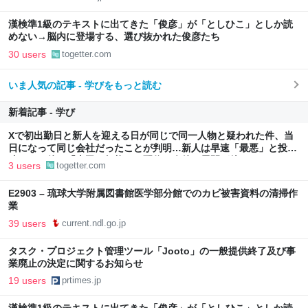
漢検準1級のテキストに出てきた「俊彦」が「としひこ」としか読
めない→脳内に登場する、選び抜かれた俊彦たち
30 users
togetter.com
いま人気の記事 - 学びをもっと読む
新着記事 - 学び
Xで初出勤日と新人を迎える日が同じで同一人物と疑われた件、当
日になって同じ会社だったことが判明…新人は早速「最悪」と投
稿、その後に「上司は無能」と配信→今後の展開が待たれる
3 users
togetter.com
E2903 – 琉球大学附属図書館医学部分館でのカビ被害資料の清掃作
業
39 users
current.ndl.go.jp
タスク・プロジェクト管理ツール「Jooto」の一般提供終了及び事
業廃止の決定に関するお知らせ
19 users
prtimes.jp