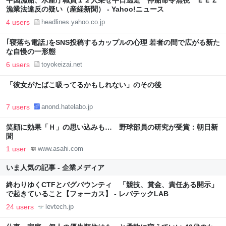
中国漁船、水産庁職員１２人乗せ半日逃走 停船命令無視 ＥＥＺ
漁業法違反の疑い（産経新聞） - Yahoo!ニュース
4 users
headlines.yahoo.co.jp
｢寝落ち電話｣をSNS投稿するカップルの心理 若者の間で広がる新た
な自慢の一形態
6 users
toyokeizai.net
「彼女がたばこ吸ってるかもしれない」のその後
7 users
anond.hatelabo.jp
笑顔に効果「Ｈ」の思い込みも… 野球部員の研究が受賞：朝日新
聞
1 user
www.asahi.com
いま人気の記事 - 企業メディア
終わりゆくCTFとバグバウンティ 「競技、賞金、責任ある開示」
で起きていること【フォーカス】 - レバテックLAB
24 users
levtech.jp