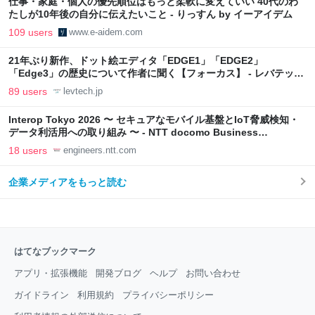
仕事・家庭・個人の優先順位はもっと柔軟に変えていい 40代のわ
たしが10年後の自分に伝えたいこと - りっすん by イーアイデム
109 users
www.e-aidem.com
21年ぶり新作、ドット絵エディタ「EDGE1」「EDGE2」
「Edge3」の歴史について作者に聞く【フォーカス】 - レバテック
LAB
89 users
levtech.jp
Interop Tokyo 2026 〜 セキュアなモバイル基盤とIoT脅威検知・
データ利活用への取り組み 〜 - NTT docomo Business
Engineers' Blog
18 users
engineers.ntt.com
企業メディアをもっと読む
はてなブックマーク
アプリ・拡張機能
開発ブログ
ヘルプ
お問い合わせ
ガイドライン
利用規約
プライバシーポリシー