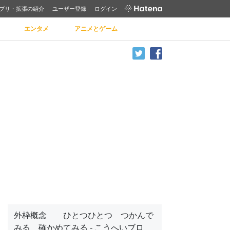
プリ・拡張の紹介
ユーザー登録
ログイン
エンタメ
アニメとゲーム
外枠概念 ひとつひとつ つかんで
みる 確かめてみる - こうへいブロ