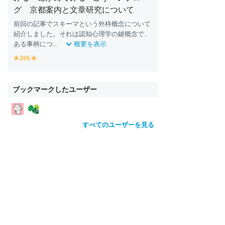
グ 京都案内と文章研究について
前回の記事でスキーマという外枠概念について
紹介しました。それは認知心理学の鍵概念で、
ある事柄につ...
概要を表示
266
y
y
e
e
ll
ll
o
o
ブックマークしたユーザー
w
w
すべてのユーザーを見る