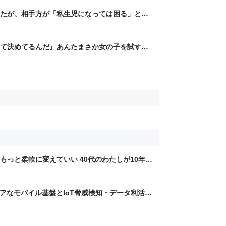
たが、相手方が「私生児になっては困る」とお
じず、晩年まで離婚に応じなかった親戚の話
人幸せなの？」
て決めてるんだ』あんたまさか女の子を試すつ
「やはりデートは相手への思いやりの気持ち」
もっと柔軟に変えていい 40代のわたしが10年後
ん by イーアイデム
 〜 セキュアなモバイル基盤とIoT脅威検知・データ利活用
usiness Engineers' Blog