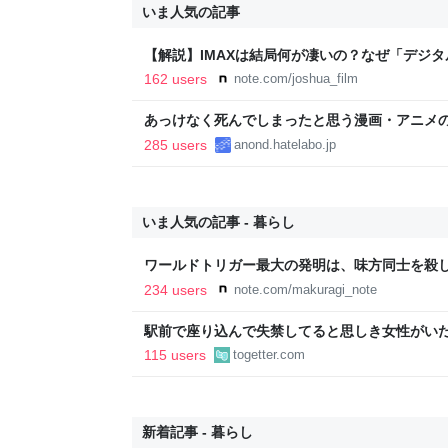
いま人気の記事
【解説】IMAXは結局何が凄いの？なぜ「デジ
か？｜Joshua Connolly
162 users
note.com/joshua_film
あっけなく死んでしまったと思う漫画・アニメ
285 users
anond.hatelabo.jp
いま人気の記事 - 暮らし
ワールドトリガー最大の発明は、味方同士を殺
234 users
note.com/makuragi_note
駅前で座り込んで失禁してると思しき女性がい
警察と救急を呼んでそばで見守っていたら、急
115 users
togetter.com
るんですか！？」とスマホをはたき落とされた
新着記事 - 暮らし