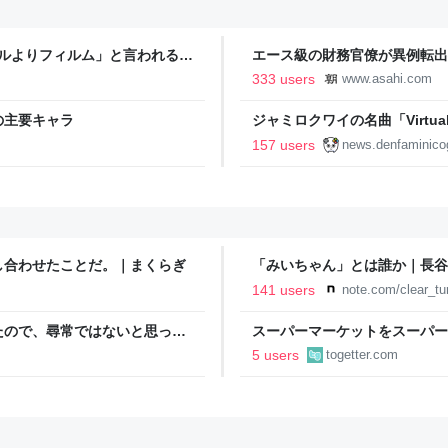
タルよりフィルム」と言われるの
エース級の財務官僚が異例転出
新聞
333 users
www.asahi.com
の主要キャラ
ジャミロクワイの名曲「Virtual In
公式日本語字幕付きMVがいきなり
157 users
news.denfaminico
りとなる日本公演を記念して
し合わせたことだ。｜まくらぎ
「みいちゃん」とは誰か｜長谷
141 users
note.com/clear_t
たので、尋常ではないと思って
スーパーマーケットをスーパー
に現れた女性に「あなた何して
であるべき」「海外でもある」
5 users
togetter.com
話