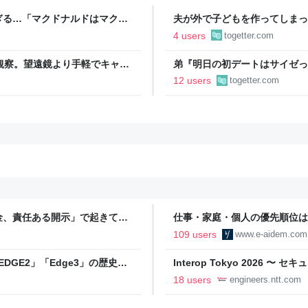
ぎる…「マクドナルドはマクド
夫が外で子どもを作ってしまっ
金を包んで頭を下げに来ても応
4 users
togetter.com
→「一生復讐になる」「これ本
空観察。望遠鏡より手軽でキャン
弟『明日の初デートはサイゼっ
もりで…！？→その後の展開に
12 users
togetter.com
金、責任ある開示」で起きてい
仕事・家庭・個人の優先順位は
の自分に伝えたいこと - りっす
109 users
www.e-aidem.com
DGE2」「Edge3」の歴史に
Interop Tokyo 2026
AB
への取り組み 〜 - NTT docomo B
18 users
engineers.ntt.com