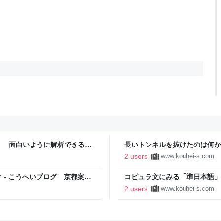
 面白いように解析できるコ
長いトンネルを抜けたのは何か
について
都案内と文章研究について
2 users
www.kouhei-s.com
- こうへいブログ 京都案内
コピュラ文にみる「準日本語」
文章研究について
2 users
www.kouhei-s.com