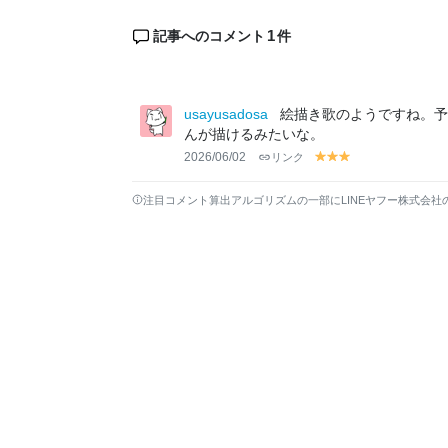
1
記事へのコメント
件
usayusadosa
絵描き歌のようですね。予
んが描けるみたいな。
2026/06/02
リンク
y
y
y
el
el
el
lo
lo
lo
注目コメント算出アルゴリズムの一部にLINEヤフー株式会社
w
w
w