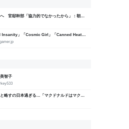
へ 官邸幹部「協力的でなかったから」：朝日
sanity」「Cosmic Girl」「Canned Heat」
公開！「SUMMER SONIC 2026」での9年ぶ
gamer.jp
美智子
urkey533
と略すの日本過ぎる…「マクドナルドはマクド
など