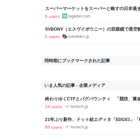
スーパーマーケットをスーパーと略すの日本過
であるべき」「海外でもある」など
5 users
togetter.com
SVBONY（エスヴイボウニー）の双眼鏡で星
プでも大活躍 - ソレドコ
6 users
soredoko.jp
同時期にブックマークされた記事
いま人気の記事 - 企業メディア
終わりゆくCTFとバグバウンティ 「競技、賞
ること【フォーカス】 - レバテックLAB
24 users
levtech.jp
21年ぶり新作、ドット絵エディタ「EDGE1」「E
ついて作者に聞く【フォーカス】 - レバテックL
89 users
levtech.jp