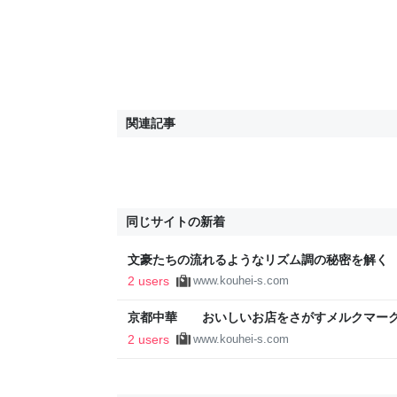
関連記事
同じサイトの新着
文豪たちの流れるようなリズム調の秘密を解く
ツ - こうへいブログ 京都案内と文章研究
2 users
www.kouhei-s.com
京都中華 おいしいお店をさがすメルクマーク 
と文章研究について
2 users
www.kouhei-s.com