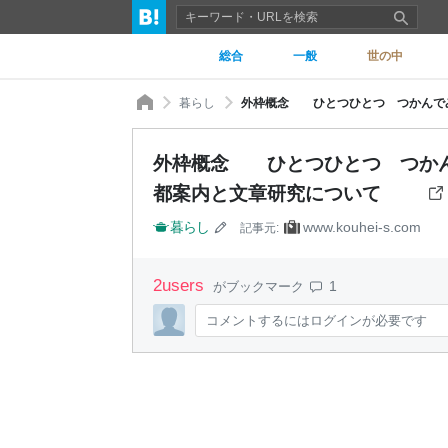
総合
一般
世の中
暮らし
外枠概念 ひとつひとつ つかんで
都案内と文章研究について
暮らし
www.kouhei-s.com
記事元:
2
users
1
がブックマーク
コメントするにはログインが必要です