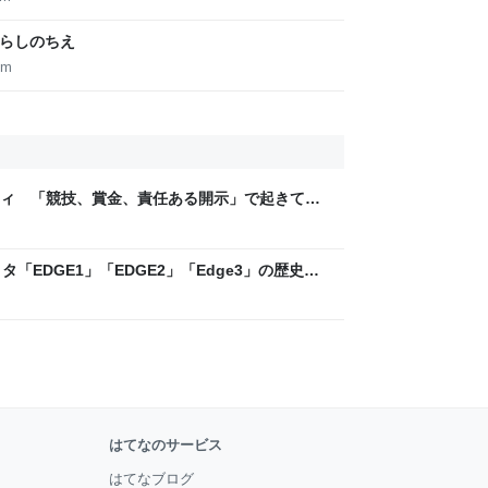
くらしのちえ
om
ティ 「競技、賞金、責任ある開示」で起きてい
ックLAB
「EDGE1」「EDGE2」「Edge3」の歴史に
 - レバテックLAB
はてなのサービス
はてなブログ