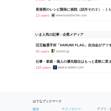
香港粥のレシピ開発に挑戦（試作その２） - く
13 users
www.kurashichie.com
いま人気の記事 - 企業メディア
旧五輪選手村「HARUMI FLAG」自治会がア
ルで挑む、盆踊り2万人集客や交通改善など“街
42 users
suumo.jp
区
仕事・家庭・個人の優先順位はもっと柔軟に変えて
後の自分に伝えたいこと - りっすん by イーア
110 users
www.e-aidem.com
はてなブックマーク
総合
テクノロジー
アプリ・