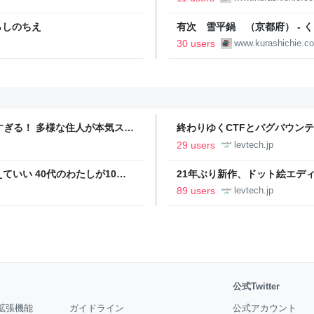
らしのちえ
有次 雪平鍋 （京都府） - 
30 users
www.kurashichie.c
ツすぎる！ 多様な住人が本気スキ
終わりゆくCTFとバグバウン
の価値向上”戦略 東京・中央
ること【フォーカス】 - レバテ
29 users
levtech.jp
いい 40代のわたしが10年
21年ぶり新作、ドット絵エディタ
イデム
ついて作者に聞く【フォーカス】
89 users
levtech.jp
公式Twitter
拡張機能
ガイドライン
公式アカウント