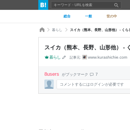
総合
一般
世の中
暮らし
スイカ（熊本、長野、山形他） - くら
スイカ（熊本、長野、山形他） - 
暮らし
www.kurashichie.com
記事元:
8
users
7
がブックマーク
コメントするにはログインが必要です