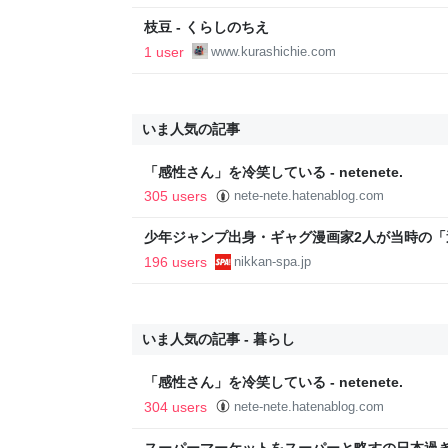
枝豆 - くらしのちえ
1 user
www.kurashichie.com
いま人気の記事
「感性さん」を冷笑している - netenete.
305 users
nete-nete.hatenablog.com
少年ジャンプ出身・ギャグ漫画家2人が当時の
返る。「ヘルニアで入院しても原稿は落とさない」
196 users
nikkan-spa.jp
SPA!
いま人気の記事 - 暮らし
「感性さん」を冷笑している - netenete.
304 users
nete-nete.hatenablog.com
スーパーマーケットをスーパーと略すの日本過