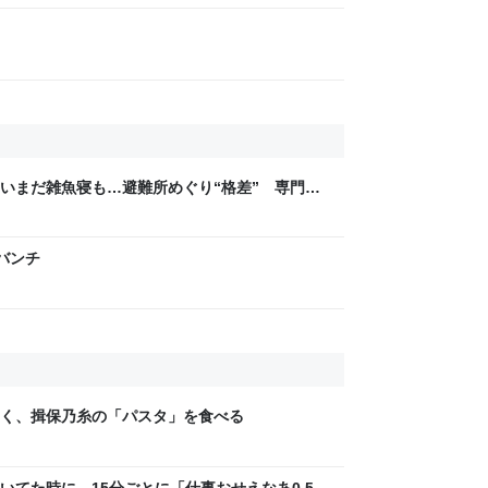
いまだ雑魚寝も…避難所めぐり“格差” 専門家
8年熊本地震｜FNNプライムオンライン
げバンチ
く、揖保乃糸の「パスタ」を食べる
いてた時に、15分ごとに「仕事おせえなあ0.5秒