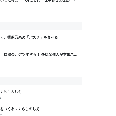
w」「存在がうぜえんだよ早く消えろ」と耳元
く、揖保乃糸の「パスタ」を食べる
LAG」自治会がアツすぎる！ 多様な住人が本気スキ
交通改善など“街の価値向上”戦略 東京・中央区
 くらしのちえ
m
つくる - くらしのちえ
om