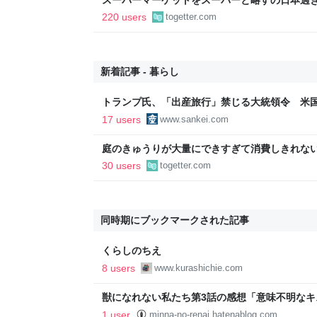
であるべき」「海外でもある」など
220 users
togetter.com
新着記事 - 暮らし
トランプ氏、「出産旅行」禁じる大統領令 米
の渡米を問題視
17 users
www.sankei.com
庭のきゅうりが大量にできすぎて消費しきれな
「きゅうりレシピ」をたくさん集めることにし
30 users
togetter.com
同時期にブックマークされた記事
くらしのちえ
8 users
www.kurashichie.com
獣になれない私たち第3話の感想「意味不明な
想。 #テレビ #TV - みんなの恋愛ブログ。
1 user
minna-no-renai.hatenablog.com