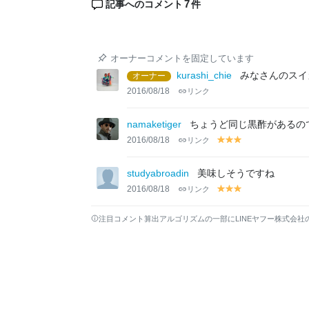
7
記事へのコメント
件
オーナーコメントを固定しています
kurashi_chie
みなさんのスイ
オーナー
2016/08/18
リンク
namaketiger
ちょうど同じ黒酢があるの
2016/08/18
リンク
y
y
y
el
el
el
lo
lo
lo
studyabroadin
美味しそうですね
w
w
w
2016/08/18
リンク
y
y
y
el
el
el
lo
lo
lo
注目コメント算出アルゴリズムの一部にLINEヤフー株式会社
w
w
w