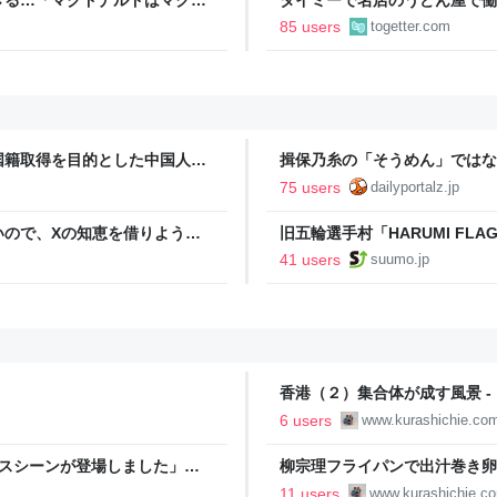
で一皿洗えねーと金払わねーぞ
85 users
togetter.com
で囁かれた話
国籍取得を目的とした中国人ら
揖保乃糸の「そうめん」ではな
75 users
dailyportalz.jp
いので、Xの知恵を借りようと
旧五輪選手村「HARUMI F
た
ルで挑む、盆踊り2万人集客や
41 users
suumo.jp
香港（２）集合体が成す風景 -
6 users
www.kurashichie.co
キスシーンが登場しました」感
柳宗理フライパンで出汁巻き卵を
11 users
www.kurashichie.c