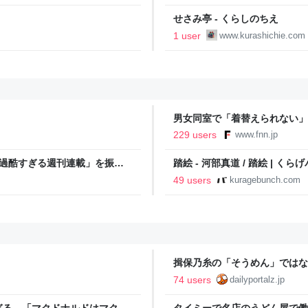
せさみ亭 - くらしのちえ
1 user
www.kurashichie.com
男女同室で「着替えられない」
「標準化されていない」 令和
229 users
www.fnn.jp
「過酷すぎる週刊連載」を振り
踏絵 - 河部真道 / 踏絵 | くら
ストイックな舞台裏 | 日刊
49 users
kuragebunch.com
揖保乃糸の「そうめん」ではな
74 users
dailyportalz.jp
ぎる…「マクドナルドはマクド
タイミーで名店のうどん屋で働