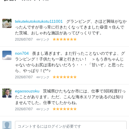
tekutekutokotukotu111001
グランピング、さほど興味がなか
ったんですが非っ常に行きたくなってきました😆昔々住んで
た茨城、おしゃれな施設があってびっくりです。
2026/07/07
リンク
y
y
y
y
y
y
y
el
el
el
el
el
el
el
lo
lo
lo
lo
lo
lo
lo
non704
羨まし過ぎます。まだ行ったことないのですよ、グ
w
w
w
w
w
w
w
ランピング！子供たち一家と行きたい！ ＞もう赤ちゃんじ
ゃないからお尻は濡れないだろう・・・「甘いぞ」と思った
ら、やっぱり！(^^♪
2026/07/07
リンク
y
y
y
y
y
y
y
el
el
el
el
el
el
el
lo
lo
lo
lo
lo
lo
lo
egaosouzoku
茨城県ひたちなか市には、仕事で3回程度行っ
w
w
w
w
w
w
w
たことがあります。ただ、こんな海水エリアがあるのは知り
ませんでした。仕事でしたからね。
2026/07/07
リンク
y
y
y
y
y
y
y
el
el
el
el
el
el
el
lo
lo
lo
lo
lo
lo
lo
コメントするにはログインが必要です
w
w
w
w
w
w
w