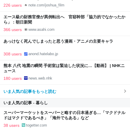
226 users
note.com/joshua_film
エース級の財務官僚が異例転出へ 官邸幹部「協力的でなかったか
ら」：朝日新聞
366 users
www.asahi.com
あっけなく死んでしまったと思う漫画・アニメの主要キャラ
308 users
anond.hatelabo.jp
熊本 八代 地震の瞬間 手術室は緊迫した状況に…【動画】 | NHKニ
ュース
180 users
news.web.nhk
いま人気の記事をもっと読む
いま人気の記事 - 暮らし
スーパーマーケットをスーパーと略すの日本過ぎる…「マクドナル
ドはマクドであるべき」「海外でもある」など
38 users
togetter.com