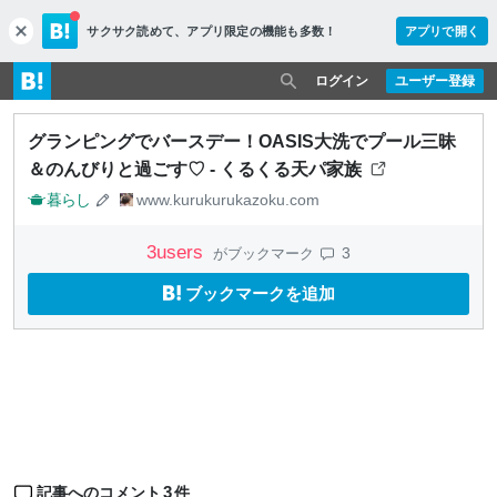
サクサク読めて、
アプリ限定の機能も多数！
アプリで開く
c
l
o
ログイン
ユーザー登録
s
e
グランピングでバースデー！OASIS大洗でプール三昧
＆のんびりと過ごす♡ - くるくる天パ家族
暮らし
www.kurukurukazoku.com
3
users
3
がブックマーク
ブックマークを追加
3
記事へのコメント
件