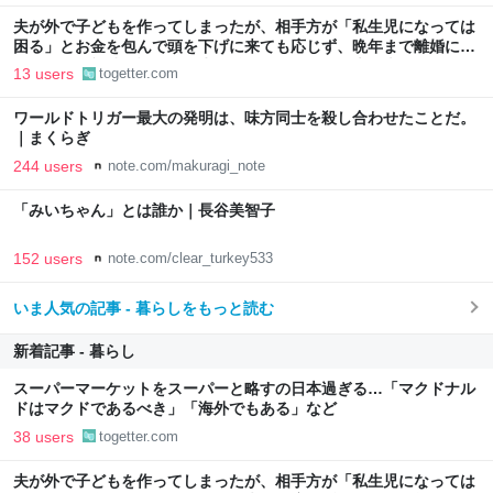
夫が外で子どもを作ってしまったが、相手方が「私生児になっては
困る」とお金を包んで頭を下げに来ても応じず、晩年まで離婚に応
じなかった親戚の話→「一生復讐になる」「これ本人幸せなの？」
13 users
togetter.com
ワールドトリガー最大の発明は、味方同士を殺し合わせたことだ。
｜まくらぎ
244 users
note.com/makuragi_note
「みいちゃん」とは誰か｜長谷美智子
152 users
note.com/clear_turkey533
いま人気の記事 - 暮らしをもっと読む
新着記事 - 暮らし
スーパーマーケットをスーパーと略すの日本過ぎる…「マクドナル
ドはマクドであるべき」「海外でもある」など
38 users
togetter.com
夫が外で子どもを作ってしまったが、相手方が「私生児になっては