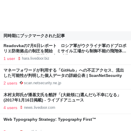
同時期にブックマークされた記事
Readovkaの7月6日レポート ロシア軍がウクライナ軍のドブロポ
リエ防衛拠点の制圧を開始 ミサイル工場から制御不能の飛翔体が
キエフ住宅地へ 民間人の高い武装レベル : Hara Blog
1 user
hara.livedoor.biz
マネーフォワードが利用する「GitHub」への不正アクセス、流出
した可能性が判明した個人データの詳細公表 | ScanNetSecurity
2 users
scan.netsecurity.ne.jp
木村太郎氏が潘基文氏を酷評「(大統領に)選んだら不幸になる」
(2017年1月16日掲載) - ライブドアニュース
4 users
news.livedoor.com
Web Typography Strategy: Typography First™