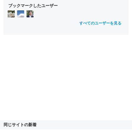
l
e
e
e
ブックマークしたユーザー
u
d
ll
ll
e
o
o
w
w
すべてのユーザーを見る
同じサイトの新着