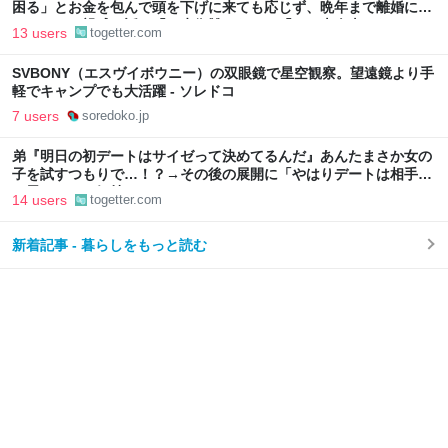
困る」とお金を包んで頭を下げに来ても応じず、晩年まで離婚に応
じなかった親戚の話→「一生復讐になる」「これ本人幸せなの？」
13 users
togetter.com
SVBONY（エスヴイボウニー）の双眼鏡で星空観察。望遠鏡より手
軽でキャンプでも大活躍 - ソレドコ
7 users
soredoko.jp
弟『明日の初デートはサイゼって決めてるんだ』あんたまさか女の
子を試すつもりで…！？→その後の展開に「やはりデートは相手へ
の思いやりの気持ち」
14 users
togetter.com
新着記事 - 暮らしをもっと読む