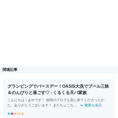
関連記事
グランピングでバースデー！OASIS大洗でプール三昧
＆のんびりと過ごす♡ - くるくる天パ家族
こんにちは！あやです！ 前回のブログも見に来てくださったか
た、ありがとうございます！ またちょこち...
概要を表示
b
r
44
y
y