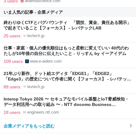
3 users
anartfulscience.com
いま人気の記事 - 企業メディア
終わりゆくCTFとバグバウンティ 「競技、賞金、責任ある開示」
で起きていること【フォーカス】 - レバテックLAB
25 users
levtech.jp
仕事・家庭・個人の優先順位はもっと柔軟に変えていい 40代のわ
たしが10年後の自分に伝えたいこと - りっすん by イーアイデム
109 users
www.e-aidem.com
21年ぶり新作、ドット絵エディタ「EDGE1」「EDGE2」
「Edge3」の歴史について作者に聞く【フォーカス】 - レバテック
LAB
89 users
levtech.jp
Interop Tokyo 2026 〜 セキュアなモバイル基盤とIoT脅威検知・
データ利活用への取り組み 〜 - NTT docomo Business
Engineers' Blog
18 users
engineers.ntt.com
企業メディアをもっと読む