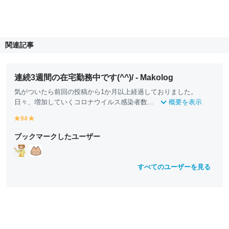
関連記事
連続3週間の在宅勤務中です(^^)/ - Makolog
気がついたら前回の投稿から1か月以上経過しておりました。
日々、増加していくコロナウイルス感染者数...
概要を表示
94
y
y
e
e
ブックマークしたユーザー
ll
ll
o
o
w
w
すべてのユーザーを見る