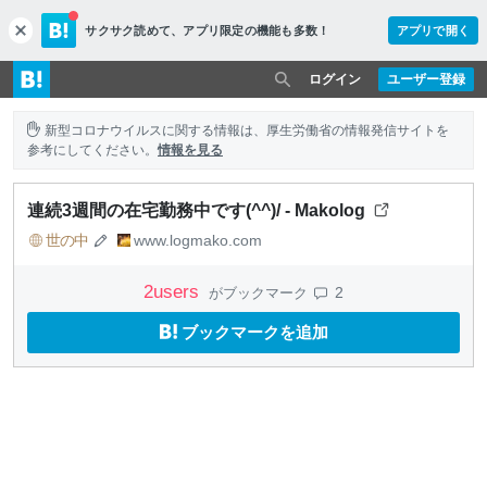
サクサク読めて、
アプリ限定の機能も多数！
アプリで開く
c
l
o
ログイン
ユーザー登録
s
e
新型コロナウイルスに関する情報は、厚生労働省の情報発信サイトを
参考にしてください。
情報を見る
連続3週間の在宅勤務中です(^^)/ - Makolog
世の中
www.logmako.com
2
users
2
がブックマーク
ブックマークを追加