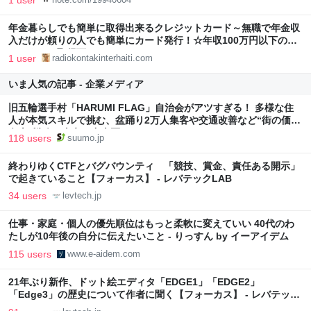
1 user
年金暮らしでも簡単に取得出来るクレジットカード～無職で年金収
入だけが頼りの人でも簡単にカード発行！☆年収100万円以下のフ
リーターも取得可
1 user
radiokontakinterhaiti.com
いま人気の記事 - 企業メディア
旧五輪選手村「HARUMI FLAG」自治会がアツすぎる！ 多様な住
人が本気スキルで挑む、盆踊り2万人集客や交通改善など“街の価値
向上”戦略 東京・中央区
118 users
suumo.jp
終わりゆくCTFとバグバウンティ 「競技、賞金、責任ある開示」
で起きていること【フォーカス】 - レバテックLAB
34 users
levtech.jp
仕事・家庭・個人の優先順位はもっと柔軟に変えていい 40代のわ
たしが10年後の自分に伝えたいこと - りっすん by イーアイデム
115 users
www.e-aidem.com
21年ぶり新作、ドット絵エディタ「EDGE1」「EDGE2」
「Edge3」の歴史について作者に聞く【フォーカス】 - レバテック
LAB