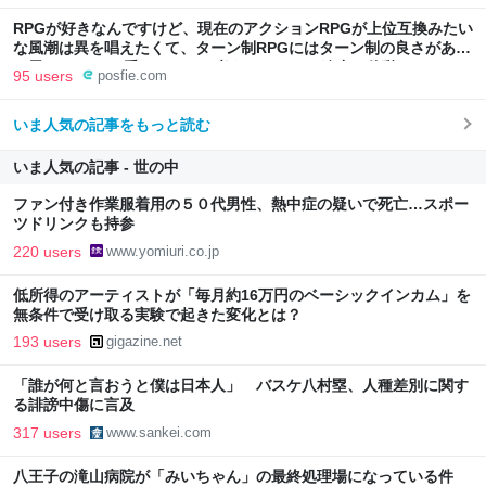
RPGが好きなんですけど、現在のアクションRPGが上位互換みたい
な風潮は異を唱えたくて、ターン制RPGにはターン制の良さがある
と思ってます 一手をじっくり考えられたり、途中で休憩したりでき
95 users
posfie.com
るのがターン制の良さじゃないですか もっとターン制を煮詰めて欲
しい→「既出だと思うがここはオクトパストラベラーを推したい
いま人気の記事をもっと読む
(´・ω・｀)」
いま人気の記事 - 世の中
ファン付き作業服着用の５０代男性、熱中症の疑いで死亡…スポー
ツドリンクも持参
220 users
www.yomiuri.co.jp
低所得のアーティストが「毎月約16万円のベーシックインカム」を
無条件で受け取る実験で起きた変化とは？
193 users
gigazine.net
「誰が何と言おうと僕は日本人」 バスケ八村塁、人種差別に関す
る誹謗中傷に言及
317 users
www.sankei.com
八王子の滝山病院が「みいちゃん」の最終処理場になっている件