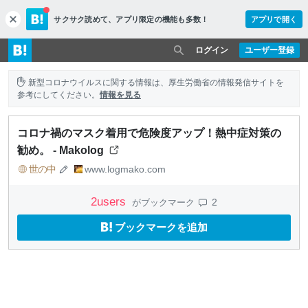
サクサク読めて、
アプリ限定の機能も多数！
アプリで開く
c
l
o
ログイン
ユーザー登録
s
e
新型コロナウイルスに関する情報は、厚生労働省の情報発信サイトを
参考にしてください。
情報を見る
コロナ禍のマスク着用で危険度アップ！熱中症対策の
勧め。 - Makolog
世の中
www.logmako.com
2
users
2
がブックマーク
ブックマークを追加