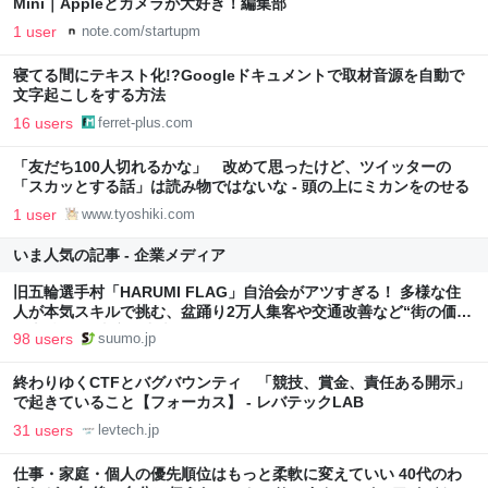
Mini｜Appleとカメラが大好き！編集部
1 user
note.com/startupm
寝てる間にテキスト化!?Googleドキュメントで取材音源を自動で
文字起こしをする方法
16 users
ferret-plus.com
「友だち100人切れるかな」 改めて思ったけど、ツイッターの
「スカッとする話」は読み物ではないな - 頭の上にミカンをのせる
1 user
www.tyoshiki.com
いま人気の記事 - 企業メディア
旧五輪選手村「HARUMI FLAG」自治会がアツすぎる！ 多様な住
人が本気スキルで挑む、盆踊り2万人集客や交通改善など“街の価値
向上”戦略 東京・中央区
98 users
suumo.jp
終わりゆくCTFとバグバウンティ 「競技、賞金、責任ある開示」
で起きていること【フォーカス】 - レバテックLAB
31 users
levtech.jp
仕事・家庭・個人の優先順位はもっと柔軟に変えていい 40代のわ