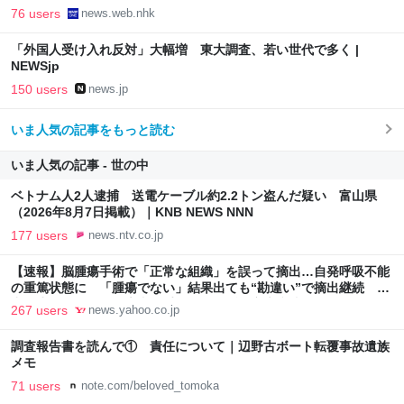
76 users
news.web.nhk
「外国人受け入れ反対」大幅増 東大調査、若い世代で多く |
NEWSjp
150 users
news.jp
いま人気の記事をもっと読む
いま人気の記事 - 世の中
ベトナム人2人逮捕 送電ケーブル約2.2トン盗んだ疑い 富山県
（2026年8月7日掲載）｜KNB NEWS NNN
177 users
news.ntv.co.jp
【速報】脳腫瘍手術で「正常な組織」を誤って摘出…自発呼吸不能
の重篤状態に 「腫瘍でない」結果出ても“勘違い”で摘出継続 通
常の生活送っていた患者が手足も動かず 京大病院（MBSニュー
267 users
news.yahoo.co.jp
ス） - Yahoo!ニュース
調査報告書を読んで① 責任について｜辺野古ボート転覆事故遺族
メモ
71 users
note.com/beloved_tomoka