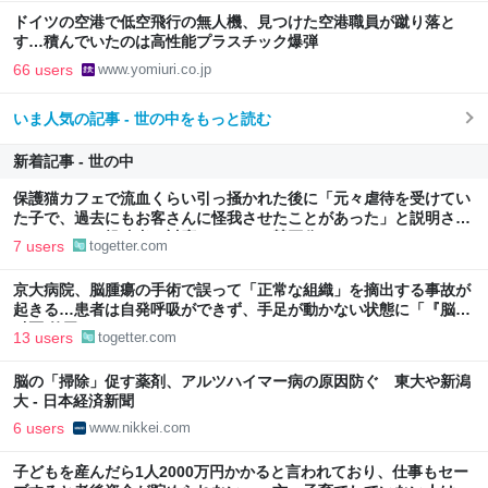
ドイツの空港で低空飛行の無人機、見つけた空港職員が蹴り落と
す…積んでいたのは高性能プラスチック爆弾
66 users
www.yomiuri.co.jp
いま人気の記事 - 世の中をもっと読む
新着記事 - 世の中
保護猫カフェで流血くらい引っ掻かれた後に「元々虐待を受けてい
た子で、過去にもお客さんに怪我させたことがあった」と説明され
た→カフェと投稿者の対応をめぐって賛否分かれる
7 users
togetter.com
京大病院、脳腫瘍の手術で誤って「正常な組織」を摘出する事故が
起きる…患者は自発呼吸ができず、手足が動かない状態に「『脳外
科医 竹田くん』かよ」
13 users
togetter.com
脳の「掃除」促す薬剤、アルツハイマー病の原因防ぐ 東大や新潟
大 - 日本経済新聞
6 users
www.nikkei.com
子どもを産んだら1人2000万円かかると言われており、仕事もセー