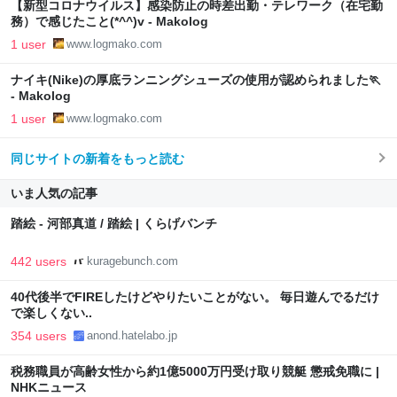
【新型コロナウイルス】感染防止の時差出勤・テレワーク（在宅勤
務）で感じたこと(*^^)v - Makolog
1 user
www.logmako.com
ナイキ(Nike)の厚底ランニングシューズの使用が認められました🏃
- Makolog
1 user
www.logmako.com
同じサイトの新着をもっと読む
いま人気の記事
踏絵 - 河部真道 / 踏絵 | くらげバンチ
442 users
kuragebunch.com
40代後半でFIREしたけどやりたいことがない。 毎日遊んでるだけ
で楽しくない..
354 users
anond.hatelabo.jp
税務職員が高齢女性から約1億5000万円受け取り競艇 懲戒免職に |
NHKニュース