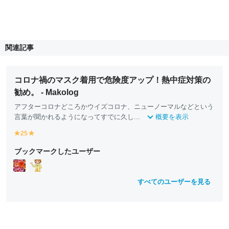
関連記事
コロナ禍のマスク着用で危険度アップ！熱中症対策の
勧め。 - Makolog
アフターコロナどころかウイズコロナ、ニューノーマルなどという
言葉が聞かれるようになってすでに久し...
概要を表示
25
y
y
e
e
ブックマークしたユーザー
ll
ll
o
o
w
w
すべてのユーザーを見る