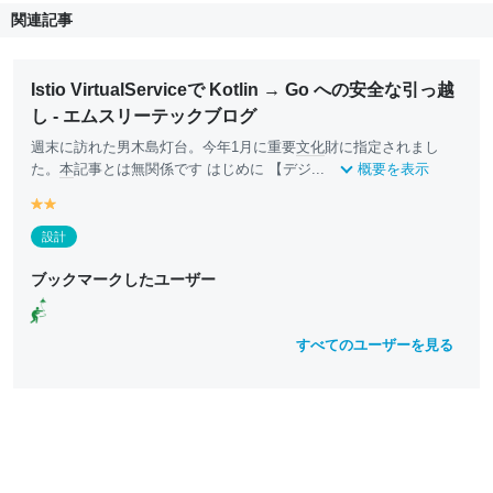
関連記事
Istio VirtualServiceで Kotlin → Go への安全な引っ越
し - エムスリーテックブログ
週末に訪れた男木島灯台。今年1月に重要
文化
財に指定されまし
た。
本
記事とは無関係です はじめに 【デジ...
概要を表示
y
y
e
e
設計
ll
ll
o
o
ブックマークしたユーザー
w
w
すべてのユーザーを見る