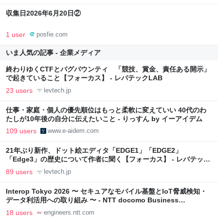
収集日2026年6月20日②
1 user
posfie.com
いま人気の記事 - 企業メディア
終わりゆくCTFとバグバウンティ 「競技、賞金、責任ある開示」
で起きていること【フォーカス】 - レバテックLAB
23 users
levtech.jp
仕事・家庭・個人の優先順位はもっと柔軟に変えていい 40代のわ
たしが10年後の自分に伝えたいこと - りっすん by イーアイデム
109 users
www.e-aidem.com
21年ぶり新作、ドット絵エディタ「EDGE1」「EDGE2」
「Edge3」の歴史について作者に聞く【フォーカス】 - レバテック
LAB
89 users
levtech.jp
Interop Tokyo 2026 〜 セキュアなモバイル基盤とIoT脅威検知・
データ利活用への取り組み 〜 - NTT docomo Business
Engineers' Blog
18 users
engineers.ntt.com