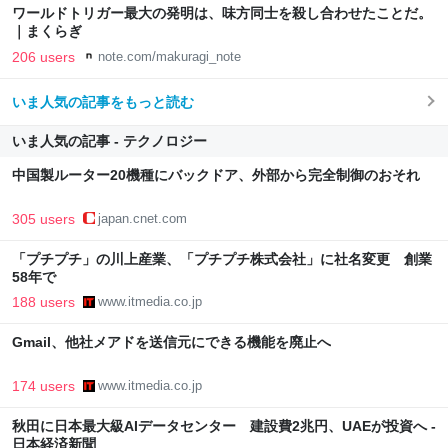
ワールドトリガー最大の発明は、味方同士を殺し合わせたことだ。
｜まくらぎ
206 users
note.com/makuragi_note
いま人気の記事をもっと読む
いま人気の記事 - テクノロジー
中国製ルーター20機種にバックドア、外部から完全制御のおそれ
305 users
japan.cnet.com
「プチプチ」の川上産業、「プチプチ株式会社」に社名変更 創業
58年で
188 users
www.itmedia.co.jp
Gmail、他社メアドを送信元にできる機能を廃止へ
174 users
www.itmedia.co.jp
秋田に日本最大級AIデータセンター 建設費2兆円、UAEが投資へ -
日本経済新聞