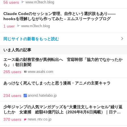
56 users
www.m3tech.blog
Claude Codeのセッション管理、自作という選択肢もあり——
hooksを理解しながら作ってみた - エムスリーテックブログ
1 user
www.m3tech.blog
同じサイトの新着をもっと読む
いま人気の記事
エース級の財務官僚が異例転出へ 官邸幹部「協力的でなかったか
ら」：朝日新聞
265 users
www.asahi.com
あっけなく死んでしまったと思う漫画・アニメの主要キャラ
234 users
anond.hatelabo.jp
少年ジャンプの人気マンガグッズを“大量注文しキャンセル”繰り返
したか 女逮捕 総額43億円以上（2026年8月6日掲載）｜日テレ
NEWS NNN
370 users
news.ntv.co.jp