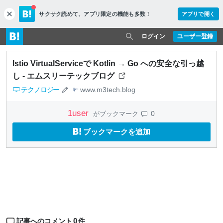
サクサク読めて、
アプリ限定の機能も多数！
アプリで開く
c
l
o
ログイン
ユーザー登録
s
e
Istio VirtualServiceで Kotlin → Go への安全な引っ越
し - エムスリーテックブログ
テクノロジー
www.m3tech.blog
1
user
0
がブックマーク
ブックマークを追加
0
記事へのコメント
件