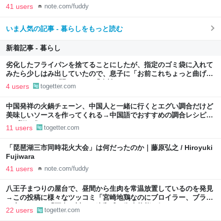
41 users
note.com/fuddy
いま人気の記事 - 暮らしをもっと読む
新着記事 - 暮らし
劣化したフライパンを捨てることにしたが、指定のゴミ袋に入れて
みたら少しはみ出していたので、息子に「お前これちょっと曲げら
れたりする?」と聞いたら、「余裕っしょ」
4 users
togetter.com
中国発祥の火鍋チェーン、中国人と一緒に行くとエグい調合だけど
美味しいソースを作ってくれる→中国語でおすすめの調合レシピが
リプ欄に集まる
11 users
togetter.com
「琵琶湖三市同時花火大会」は何だったのか｜藤原弘之 / Hiroyuki
Fujiwara
41 users
note.com/fuddy
八王子まつりの屋台で、昼間から生肉を常温放置しているのを発見
→この投稿に様々なツッコミ「宮崎地鶏なのにブロイラー、ブラジ
ル産では？」「写真に対して違和感」衛生状態も気になる
22 users
togetter.com