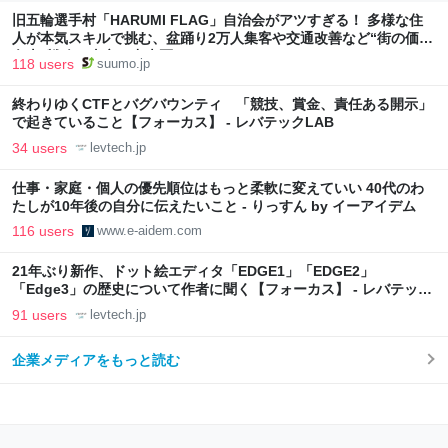
旧五輪選手村「HARUMI FLAG」自治会がアツすぎる！ 多様な住
人が本気スキルで挑む、盆踊り2万人集客や交通改善など“街の価値
向上”戦略 東京・中央区
118 users
suumo.jp
終わりゆくCTFとバグバウンティ 「競技、賞金、責任ある開示」
で起きていること【フォーカス】 - レバテックLAB
34 users
levtech.jp
仕事・家庭・個人の優先順位はもっと柔軟に変えていい 40代のわ
たしが10年後の自分に伝えたいこと - りっすん by イーアイデム
116 users
www.e-aidem.com
21年ぶり新作、ドット絵エディタ「EDGE1」「EDGE2」
「Edge3」の歴史について作者に聞く【フォーカス】 - レバテック
LAB
91 users
levtech.jp
企業メディアをもっと読む