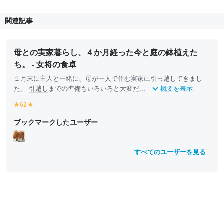
関連記事
母との実家暮らし、４か月経った今と庭の鉢植えた
ち。 - 女将の食卓
１月末に主人と一緒に、母が一人で住む実家に引っ越してきまし
た。
引越し
までの準備もいろいろと大変だ...
概要を表示
62
y
y
e
e
ブックマークしたユーザー
ll
ll
o
o
w
w
すべてのユーザーを見る