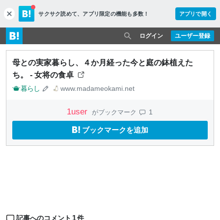
サクサク読めて、
アプリ限定の機能も多数！
アプリで開く
c
l
o
ログイン
ユーザー登録
s
e
母との実家暮らし、４か月経った今と庭の鉢植えた
ち。 - 女将の食卓
暮らし
www.madameokami.net
1
user
1
がブックマーク
ブックマークを追加
1
記事へのコメント
件