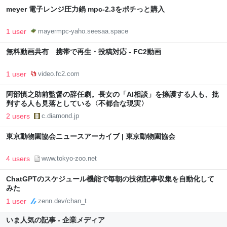
meyer 電子レンジ圧力鍋 mpc-2.3をポチっと購入
1 user
mayermpc-yaho.seesaa.space
無料動画共有 携帯で再生・投稿対応 - FC2動画
1 user
video.fc2.com
阿部慎之助前監督の辞任劇。長女の「AI相談」を擁護する人も、批
判する人も見落としている〈不都合な現実〉
2 users
c.diamond.jp
東京動物園協会ニュースアーカイブ | 東京動物園協会
4 users
www.tokyo-zoo.net
ChatGPTのスケジュール機能で毎朝の技術記事収集を自動化して
みた
1 user
zenn.dev/chan_t
いま人気の記事 - 企業メディア