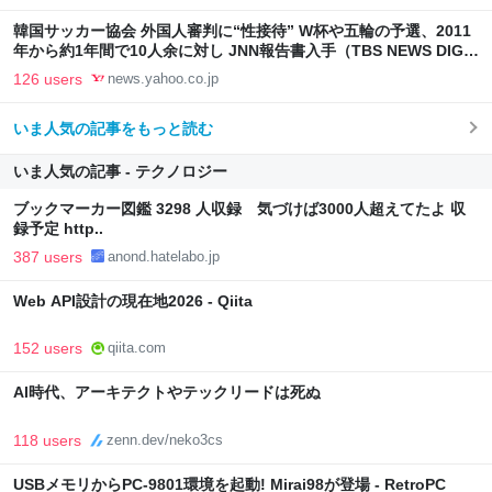
韓国サッカー協会 外国人審判に“性接待” W杯や五輪の予選、2011
年から約1年間で10人余に対し JNN報告書入手（TBS NEWS DIG
Powered by JNN） - Yahoo!ニュース
126 users
news.yahoo.co.jp
いま人気の記事をもっと読む
いま人気の記事 - テクノロジー
ブックマーカー図鑑 3298 人収録 気づけば3000人超えてたよ 収
録予定 http..
387 users
anond.hatelabo.jp
Web API設計の現在地2026 - Qiita
152 users
qiita.com
AI時代、アーキテクトやテックリードは死ぬ
118 users
zenn.dev/neko3cs
USBメモリからPC-9801環境を起動! Mirai98が登場 - RetroPC