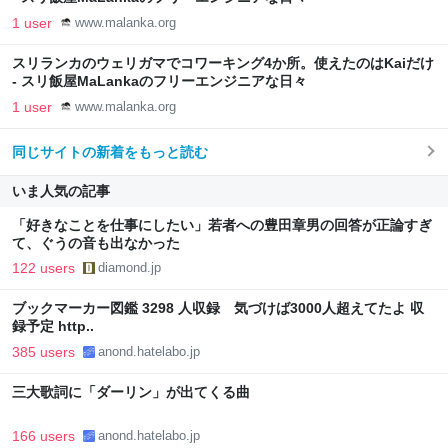
1 user
www.malanka.org
スリランカのウェリガマでコワーキング4か所。使えたのはKaiだけ
- スリ飯屋MaLankaのフリーエンジニアな日々
1 user
www.malanka.org
同じサイトの新着をもっと読む
いま人気の記事
「好きなことを仕事にしたい」若者への豊田章男の回答が正論すぎ
て、ぐうの音も出なかった
122 users
diamond.jp
ブックマーカー図鑑 3298 人収録 気づけば3000人超えてたよ 収
録予定 http..
385 users
anond.hatelabo.jp
三大歌詞に「ダーリン」が出てくる曲
166 users
anond.hatelabo.jp