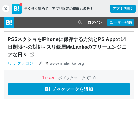
サクサク読めて、
アプリ限定の機能も多数！
アプリで開く
c
l
o
ログイン
ユーザー登録
s
e
PS5スクショをiPhoneに保存する方法とPS Appの14
日制限への対処 - スリ飯屋MaLankaのフリーエンジニ
アな日々
テクノロジー
www.malanka.org
1
user
0
がブックマーク
ブックマークを追加