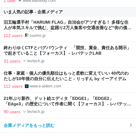
1 user
www.wantedly.com
いま人気の記事 - 企業メディア
旧五輪選手村「HARUMI FLAG」自治会がアツすぎる！ 多様な住
人が本気スキルで挑む、盆踊り2万人集客や交通改善など“街の価値
向上”戦略 東京・中央区
112 users
suumo.jp
終わりゆくCTFとバグバウンティ 「競技、賞金、責任ある開示」
で起きていること【フォーカス】 - レバテックLAB
31 users
levtech.jp
仕事・家庭・個人の優先順位はもっと柔軟に変えていい 40代のわ
たしが10年後の自分に伝えたいこと - りっすん by イーアイデム
112 users
www.e-aidem.com
21年ぶり新作、ドット絵エディタ「EDGE1」「EDGE2」
「Edge3」の歴史について作者に聞く【フォーカス】 - レバテック
LAB
90 users
levtech.jp
企業メディアをもっと読む