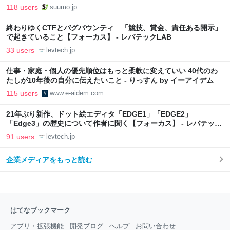
向上”戦略 東京・中央区
118 users
suumo.jp
終わりゆくCTFとバグバウンティ 「競技、賞金、責任ある開示」
で起きていること【フォーカス】 - レバテックLAB
33 users
levtech.jp
仕事・家庭・個人の優先順位はもっと柔軟に変えていい 40代のわ
たしが10年後の自分に伝えたいこと - りっすん by イーアイデム
115 users
www.e-aidem.com
21年ぶり新作、ドット絵エディタ「EDGE1」「EDGE2」
「Edge3」の歴史について作者に聞く【フォーカス】 - レバテック
LAB
91 users
levtech.jp
企業メディアをもっと読む
はてなブックマーク
アプリ・拡張機能
開発ブログ
ヘルプ
お問い合わせ