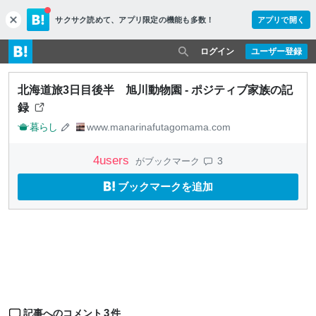
サクサク読めて、
アプリ限定の機能も多数！
アプリで開く
c
l
o
ログイン
ユーザー登録
s
e
北海道旅3日目後半 旭川動物園 - ポジティブ家族の記
録
暮らし
www.manarinafutagomama.com
4
users
3
がブックマーク
ブックマークを追加
3
記事へのコメント
件