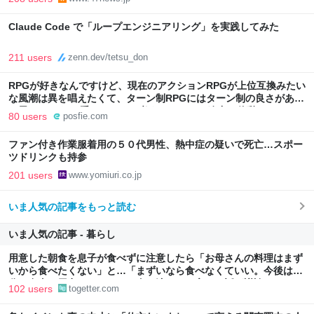
Claude Code で「ループエンジニアリング」を実践してみた
211 users
zenn.dev/tetsu_don
RPGが好きなんですけど、現在のアクションRPGが上位互換みたい
な風潮は異を唱えたくて、ターン制RPGにはターン制の良さがある
と思ってます 一手をじっくり考えられたり、途中で休憩したりでき
80 users
posfie.com
るのがターン制の良さじゃないですか もっとターン制を煮詰めて欲
しい→「既出だと思うがここはオクトパストラベラーを推したい
ファン付き作業服着用の５０代男性、熱中症の疑いで死亡…スポー
(´・ω・｀)」
ツドリンクも持参
201 users
www.yomiuri.co.jp
いま人気の記事をもっと読む
いま人気の記事 - 暮らし
用意した朝食を息子が食べずに注意したら「お母さんの料理はまず
いから食べたくない」と…「まずいなら食べなくていい。今後は自
分で食事を用意しなさい。お金は渡す」と言った話が議論に
102 users
togetter.com