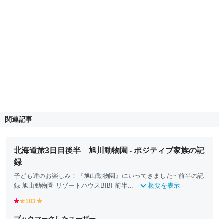
関連記事
北海道旅3日目後半 旭川動物園 - ポジティブ家族の記
録
子ども達のお楽しみ！『旭山動物園』にいってきました~ 前半の記
録 旭山動物園 リゾートハウスBIBI 前半...
概要を表示
r
183
y
y
e
e
e
ブックマークしたユーザー