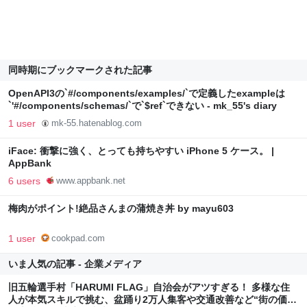
同時期にブックマークされた記事
OpenAPI3の`#/components/examples/`で定義したexampleは
`'#/components/schemas/`で`$ref`できない - mk_55's diary
1 user
mk-55.hatenablog.com
iFace: 衝撃に強く、とっても持ちやすい iPhone 5 ケース。 |
AppBank
6 users
www.appbank.net
梅肉がポイント!絶品さんまの蒲焼き丼 by mayu603
1 user
cookpad.com
いま人気の記事 - 企業メディア
旧五輪選手村「HARUMI FLAG」自治会がアツすぎる！ 多様な住
人が本気スキルで挑む、盆踊り2万人集客や交通改善など“街の価値