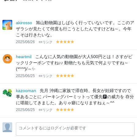
akirosso
旭山動物園はしばらく行っていないです。ここのア
ザラシが見たくて何度も行こうとしたんですけどね～。今年
こそは行きたいな。
2025/06/26
リンク
y
y
y
y
y
el
el
el
el
el
lo
lo
lo
lo
lo
heartmil
こんなに人気の動物園が大人500円とは！さすがビ
w
w
w
w
w
ックリクーポンですね♪♪ 動物たちも元気で何よりですね～
(*^^*)/～✨
2025/06/25
リンク
y
y
y
y
y
el
el
el
el
el
lo
lo
lo
lo
lo
kazooman
先月 沖縄に家族で滞在時、長女が妊婦ですので
w
w
w
w
w
事あるごとに パーキングパーミットって優先🅿の威力を 存分
に堪能してきました。ありゃ癖になりますねぇ～^^
2025/06/25
リンク
y
y
y
y
y
el
el
el
el
el
lo
lo
lo
lo
lo
コメントするにはログインが必要です
w
w
w
w
w