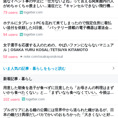
急なイベント事の中止に「仕方ないよね」って言える関東圏内の人
がめちゃくちゃ羨ましい…遠征だと『キャンセルできない飛行機代
とホテル代』の怒りがどうしても先に来る
79 users
togetter.com
ホテルにタブレットPCを忘れて来てしまったので指定住所に着払
い送付を依頼した3日後、「バッテリー搭載の電子機器は運送会社
が取扱わず、諦めて下さい」と返信がきた
94 users
togetter.com
女子選手を応援する人のための、やばいファンにならないマニュア
ル｜OSAKA YURU KOSAL:TETSUYA KITAMOTO
58 users
note.com/osakayurukosal
いま人気の記事 - 暮らしをもっと読む
新着記事 - 暮らし
用意した朝食を息子が食べずに注意したら「お母さんの料理はまず
いから食べたくない」と…「まずいなら食べなくていい。今後は自
分で食事を用意しなさい。お金は渡す」と言った話が議論に
102 users
togetter.com
ブルガリアにある鐘の公園には世界中から送られた鐘があるが、日
本の鐘だけ異様だしバカでかいのおもろかった「大きくないと好き