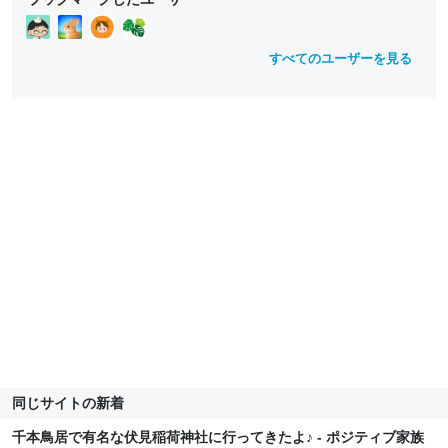
d
ll
ll
o
o
w
w
すべてのユーザーを見る
同じサイトの新着
千本鳥居で有名な伏見稲荷神社に行ってきたよ♪ - ポジティブ家族