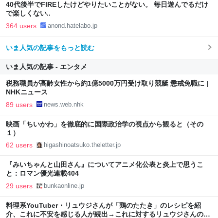
40代後半でFIREしたけどやりたいことがない。 毎日遊んでるだけ
で楽しくない..
364 users
anond.hatelabo.jp
いま人気の記事をもっと読む
いま人気の記事 - エンタメ
税務職員が高齢女性から約1億5000万円受け取り競艇 懲戒免職に |
NHKニュース
89 users
news.web.nhk
映画「ちいかわ」を徹底的に国際政治学の視点から観ると（その
１）
62 users
higashinoatsuko.theletter.jp
『みいちゃんと山田さん』についてアニメ化公表と炎上で思うこ
と：ロマン優光連載404
29 users
bunkaonline.jp
料理系YouTuber・リュウジさんが「鶏のたたき」のレシピを紹
介、これに不安を感じる人が続出→これに対するリュウジさんの回