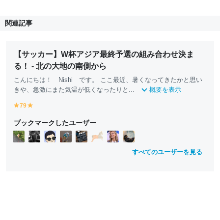
関連記事
【サッカー】W杯アジア最終予選の組み合わせ決ま
る！ - 北の大地の南側から
こんにちは！ Nishi です。 ここ最近、暑くなってきたかと思い
きや、急激にまた気温が低くなったりと...
概要を表示
79
y
y
e
e
ブックマークしたユーザー
ll
ll
o
o
w
w
すべてのユーザーを見る