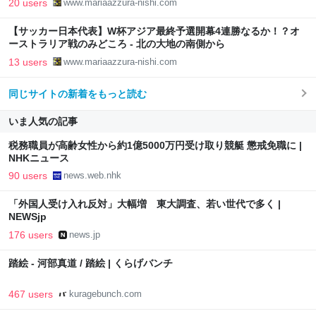
20 users
www.mariaazzura-nishi.com
【サッカー日本代表】W杯アジア最終予選開幕4連勝なるか！？オ
ーストラリア戦のみどころ - 北の大地の南側から
13 users
www.mariaazzura-nishi.com
同じサイトの新着をもっと読む
いま人気の記事
税務職員が高齢女性から約1億5000万円受け取り競艇 懲戒免職に |
NHKニュース
90 users
news.web.nhk
「外国人受け入れ反対」大幅増 東大調査、若い世代で多く |
NEWSjp
176 users
news.jp
踏絵 - 河部真道 / 踏絵 | くらげバンチ
467 users
kuragebunch.com