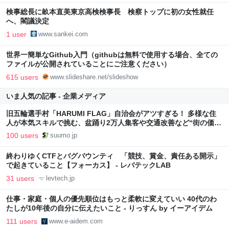
検事総長に畝本直美東京高検検事長 検察トップに初の女性就任
へ、閣議決定
1 user
www.sankei.com
世界一簡単なGithub入門（githubは無料で使用する場合、全ての
ファイルが公開されていることにご注意ください）
615 users
www.slideshare.net/slideshow
いま人気の記事 - 企業メディア
旧五輪選手村「HARUMI FLAG」自治会がアツすぎる！ 多様な住
人が本気スキルで挑む、盆踊り2万人集客や交通改善など“街の価値
向上”戦略 東京・中央区
100 users
suumo.jp
終わりゆくCTFとバグバウンティ 「競技、賞金、責任ある開示」
で起きていること【フォーカス】 - レバテックLAB
31 users
levtech.jp
仕事・家庭・個人の優先順位はもっと柔軟に変えていい 40代のわ
たしが10年後の自分に伝えたいこと - りっすん by イーアイデム
111 users
www.e-aidem.com