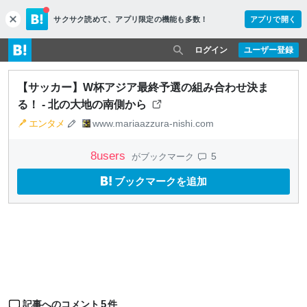
サクサク読めて、
アプリ限定の機能も多数！
アプリで開く
c
l
o
ログイン
ユーザー登録
s
e
【サッカー】W杯アジア最終予選の組み合わせ決ま
る！ - 北の大地の南側から
エンタメ
www.mariaazzura-nishi.com
8
users
5
がブックマーク
ブックマークを追加
5
記事へのコメント
件