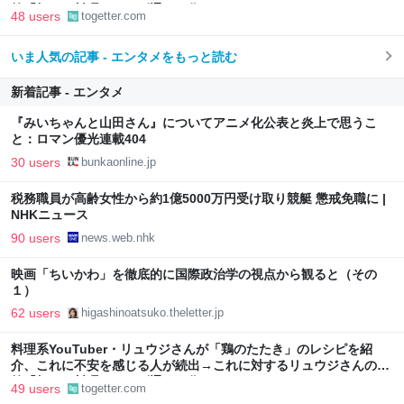
答「頼む、料理はレシピ通りに作れ」
48 users
togetter.com
いま人気の記事 - エンタメをもっと読む
新着記事 - エンタメ
『みいちゃんと山田さん』についてアニメ化公表と炎上で思うこ
と：ロマン優光連載404
30 users
bunkaonline.jp
税務職員が高齢女性から約1億5000万円受け取り競艇 懲戒免職に |
NHKニュース
90 users
news.web.nhk
映画「ちいかわ」を徹底的に国際政治学の視点から観ると（その
１）
62 users
higashinoatsuko.theletter.jp
料理系YouTuber・リュウジさんが「鶏のたたき」のレシピを紹
介、これに不安を感じる人が続出→これに対するリュウジさんの回
答「頼む、料理はレシピ通りに作れ」
49 users
togetter.com