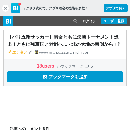
サクサク読めて、
アプリ限定の機能も多数！
アプリで開く
c
l
o
ログイン
ユーザー登録
s
e
【パリ五輪サッカー】男女ともに決勝トーナメント進
出！ともに強豪国と対戦へ… - 北の大地の南側から
エンタメ
www.mariaazzura-nishi.com
18
users
5
がブックマーク
ブックマークを追加
5
記事へのコメント
件