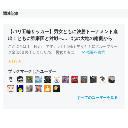
関連記事
【パリ五輪サッカー】男女ともに決勝トーナメント進
出！ともに強豪国と対戦へ… - 北の大地の南側から
こんにちは！ Nishi です。 パリ五輪も
男女
ともにグループリー
グ全3試合終了しましたね。
男女
ともに...
概要を表示
115
y
y
e
e
ブックマークしたユーザー
ll
ll
o
o
w
w
すべてのユーザーを見る