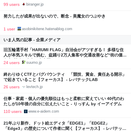
99 users
biranger.jp
努力したが成果が出ないので、断念 - 美魔女のつぶやき
1 user
asobinikitene.hatenablog.com
いま人気の記事 - 企業メディア
旧五輪選手村「HARUMI FLAG」自治会がアツすぎる！ 多様な住
人が本気スキルで挑む、盆踊り2万人集客や交通改善など“街の価値
向上”戦略 東京・中央区
24 users
suumo.jp
終わりゆくCTFとバグバウンティ 「競技、賞金、責任ある開示」
で起きていること【フォーカス】 - レバテックLAB
26 users
levtech.jp
仕事・家庭・個人の優先順位はもっと柔軟に変えていい 40代のわ
たしが10年後の自分に伝えたいこと - りっすん by イーアイデム
110 users
www.e-aidem.com
21年ぶり新作、ドット絵エディタ「EDGE1」「EDGE2」
「Edge3」の歴史について作者に聞く【フォーカス】 - レバテック