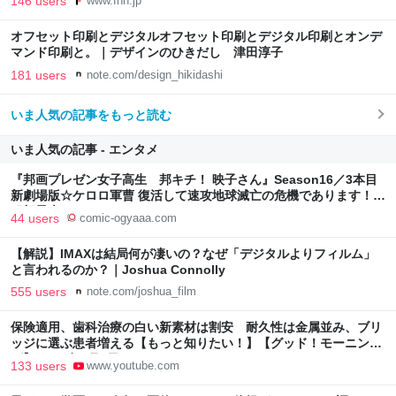
146 users
www.fnn.jp
オフセット印刷とデジタルオフセット印刷とデジタル印刷とオンデ
マンド印刷と。｜デザインのひきだし 津田淳子
181 users
note.com/design_hikidashi
いま人気の記事をもっと読む
いま人気の記事 - エンタメ
『邦画プレゼン女子高生 邦キチ！ 映子さん』Season16／3本目
新劇場版☆ケロロ軍曹 復活して速攻地球滅亡の危機であります！ -
服部昇大 | COMIC OGYAAA!!
44 users
comic-ogyaaa.com
【解説】IMAXは結局何が凄いの？なぜ「デジタルよりフィルム」
と言われるのか？｜Joshua Connolly
555 users
note.com/joshua_film
保険適用、歯科治療の白い新素材は割安 耐久性は金属並み、ブリ
ッジに選ぶ患者増える【もっと知りたい！】【グッド！モーニン
グ】(2026年8月3日)
133 users
www.youtube.com