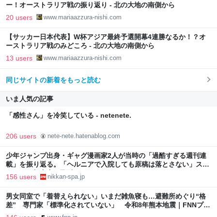
ー！オーストラリア戦の振り返り - 北の大地の南側から
20 users
www.mariaazzura-nishi.com
【サッカー日本代表】W杯アジア最終予選開幕4連勝なるか！？オ
ーストラリア戦のみどころ - 北の大地の南側から
13 users
www.mariaazzura-nishi.com
同じサイトの新着をもっと読む
いま人気の記事
「感性さん」を冷笑している - netenete.
206 users
nete-nete.hatenablog.com
少年ジャンプ出身・ギャグ漫画家2人が当時の「過酷すぎる週刊連
載」を振り返る。「ヘルニアで入院しても原稿は落とさない」スト
イックな舞台裏 | 日刊SPA!
156 users
nikkan-spa.jp
男女同室で「着替えられない」いまだ雑魚寝も…避難所めぐり“格
差” 専門家「標準化されていない」 令和8年熊本地震｜FNNプラ
イムオンライン