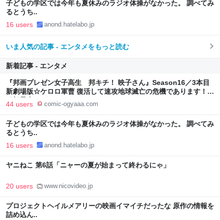
子どもの学区では今年も夏休みのラジオ体操がなかった。 調べてみ
るとうち..
16 users
anond.hatelabo.jp
いま人気の記事 - エンタメをもっと読む
新着記事 - エンタメ
『邦画プレゼン女子高生 邦キチ！ 映子さん』Season16／3本目
新劇場版☆ケロロ軍曹 復活して速攻地球滅亡の危機であります！ -
服部昇大 | COMIC OGYAAA!!
44 users
comic-ogyaaa.com
子どもの学区では今年も夏休みのラジオ体操がなかった。 調べてみ
るとうち..
16 users
anond.hatelabo.jp
ヤニねこ 第6話「ニャーの夏が始まって終わるにゃ」
20 users
www.nicovideo.jp
プロジェクトヘイルメアリーの映画イマイチだったな 原作の情報を
詰め込ん..