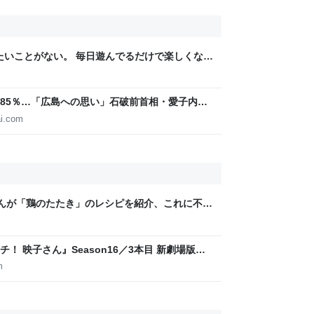
りたいことがない。 毎日遊んでるだけで楽しくな
85％…「広島への思い」石破前首相・愛子内親
IGITAL
i.com
ジさんが「鶏のたたき」のレシピを紹介、これに不安
るリュウジさんの回答「頼む、料理はレシピ通
 映子さん』Season16／3本目 新劇場版☆
の危機であります！ - 服部昇大 | COMIC
m