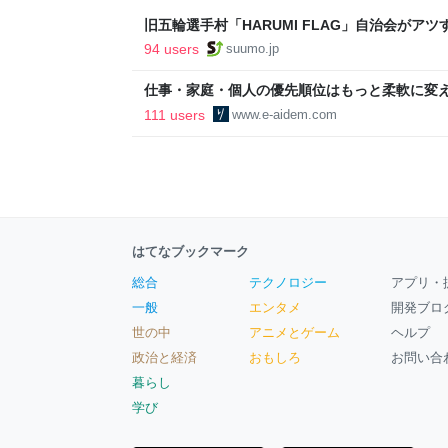
旧五輪選手村「HARUMI FLAG」自治会がア
ルで挑む、盆踊り2万人集客や交通改善など“街
94 users
suumo.jp
区
仕事・家庭・個人の優先順位はもっと柔軟に変えて
後の自分に伝えたいこと - りっすん by イーア
111 users
www.e-aidem.com
はてなブックマーク
総合
テクノロジー
アプリ・
一般
エンタメ
開発ブロ
世の中
アニメとゲーム
ヘルプ
政治と経済
おもしろ
お問い合
暮らし
学び