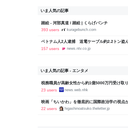
いま人気の記事
踏絵 - 河部真道 / 踏絵 | くらげバンチ
393 users
kuragebunch.com
ベトナム人2人逮捕 送電ケーブル約2.2トン盗ん
日掲載）｜KNB NEWS NNN
157 users
news.ntv.co.jp
いま人気の記事 - エンタメ
税務職員が高齢女性から約1億5000万円受け取り競
ス
23 users
news.web.nhk
映画「ちいかわ」を徹底的に国際政治学の視点
22 users
higashinoatsuko.theletter.jp