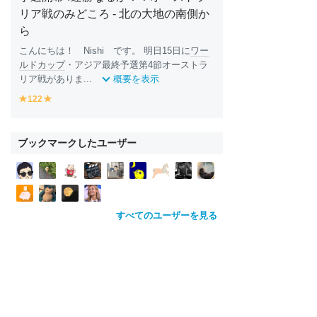
リア戦のみどころ - 北の大地の南側か
ら
こんにちは！ Nishi です。 明日15日に
ワー
ルドカップ
・アジア最終予選第4節オーストラ
リア戦がありま...
概要を表示
122
y
y
e
e
ll
ll
o
o
ブックマークしたユーザー
w
w
すべてのユーザーを見る