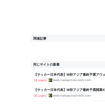
関連記事
同じサイトの新着
【サッカー日本代表】W杯アジア最終予選アウェ
表！ - 北の大地の南側から
16 users
www.mariaazzura-nishi.com
【サッカー日本代表】W杯アジア最終予選開幕4
リア戦の振り返り - 北の大地の南側から
20 users
www.mariaazzura-nishi.com