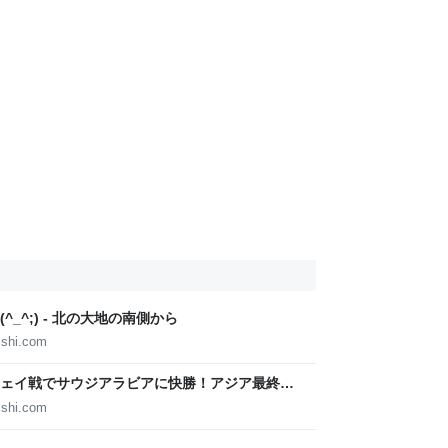
_^;) - 北の大地の南側から
ishi.com
ェイ戦でサウジアラビアに快勝！アジア最終予
ら
ishi.com