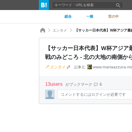
総合
一般
世の中
エンタメ
【サッカー日本代表】W杯アジア
戦のみどころ - 北の大地の南側か
エンタメ
www.mariaazzura-ni
記事元:
13
users
6
がブックマーク
コメントするにはログインが必要です