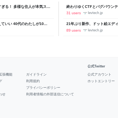
ツすぎる！ 多様な住人が本気スキ
終わりゆくCTFとバグバウン
の価値向上”戦略 東京・中央
ること【フォーカス】 - レバテ
31 users
levtech.jp
いい 40代のわたしが10年
21年ぶり新作、ドット絵エディタ
イデム
ついて作者に聞く【フォーカス】
89 users
levtech.jp
公式Twitter
拡張機能
ガイドライン
公式アカウント
グ
利用規約
ホットエントリー
プライバシーポリシー
わせ
利用者情報の外部送信について