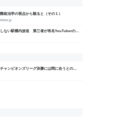
際政治学の視点から観ると（その１）
etter.jp
ない駅構内放送 第三者が有名YouTuberの音
チャンピオンズリーグ決勝には間に合うとの報