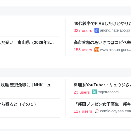
40代後半でFIREしたけどや
い..
327 users
anond.hatelabo.jp
だ疑い 富山県（2026年8月7
高市首相のあいさつはコピペ率
王とは絶望的格差｜日刊ゲンダイD
153 users
www.nikkan-genda
艇 懲戒免職に | NHKニュー
料理系YouTuber・リュウ
を感じる人が続出→これに対す
23 users
togetter.com
りに作れ」
から観ると（その１）
『邦画プレゼン女子高生 邦キチ！
ケロロ軍曹 復活して速攻地球滅亡
127 users
comic-ogyaaa.co
OGYAAA!!