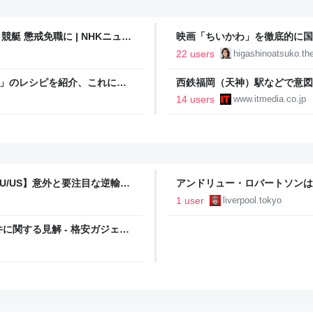
艇 懲戒免職に | NHKニュー
映画「ちいかわ」を徹底的に国
22 users
higashinoatsuko.thel
たき」のレシピを紹介、これに不
西鉄福岡（天神）駅などで意図し
んの回答「頼む、料理はレシピ
声を不正に流したか
14 users
www.itmedia.co.jp
U/US】意外と要注目な逆輸入
アンドリュー・ロバートソンは
ンズファッションリサーチ
道も
1 user
liverpool.tokyo
関する見解 - 格安ガジェッ