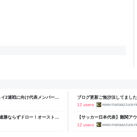
イ2連戦に向け代表メンバー発
ブログ更新ご無沙汰してました(^
12 users
www.mariaazzura-n
連勝ならずドロー！オーストラ
【サッカー日本代表】難関アウ
選3連勝！ - 北の大地の南側か
12 users
www.mariaazzura-n