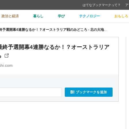
はてなブックマークって？
ア
政治と経済
暮らし
学び
テクノロジー
おもしろ
【サッカー日本代表】W杯アジア最終予選開幕4連勝なるか！？オーストラリア戦のみどころ - 北の大地の南側から
最終予選開幕4連勝なるか！？オーストラリア
ら
shi.com
ブックマークを追加