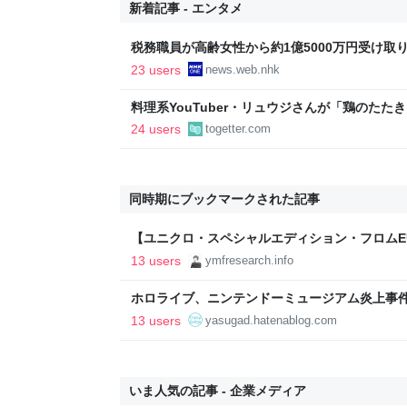
新着記事 - エンタメ
税務職員が高齢女性から約1億5000万円受け取り競
ス
23 users
news.web.nhk
料理系YouTuber・リュウジさんが「鶏のた
安を感じる人が続出→これに対するリュウジさ
24 users
togetter.com
通りに作れ」
同時期にブックマークされた記事
【ユニクロ・スペシャルエディション・フロムE
コレクションを発売前プレビュー！ - YMのメ
13 users
ymfresearch.info
ホロライブ、ニンテンドーミュージアム炎上事件に
トブログ
13 users
yasugad.hatenablog.com
いま人気の記事 - 企業メディア