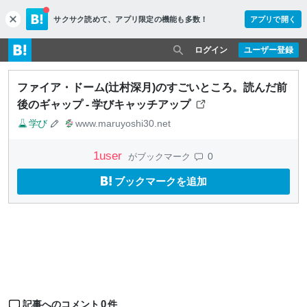
サクサク読めて、
アプリ限定の機能も多数！
アプリで開く
c
l
o
ログイン
ユーザー登録
s
e
ファイア・ドーム(辻村深月)のすごいところ。読んだ前
後のギャップ - 学びキャッチアップ
学び
www.maruyoshi30.net
1
user
0
がブックマーク
ブックマークを追加
0
記事へのコメント
件