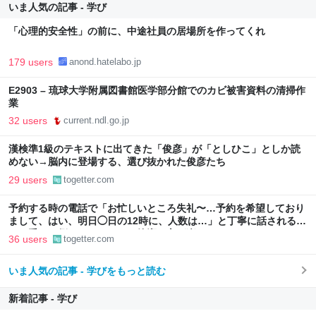
いま人気の記事 - 学び
「心理的安全性」の前に、中途社員の居場所を作ってくれ
179 users
anond.hatelabo.jp
E2903 – 琉球大学附属図書館医学部分館でのカビ被害資料の清掃作
業
32 users
current.ndl.go.jp
漢検準1級のテキストに出てきた「俊彦」が「としひこ」としか読
めない→脳内に登場する、選び抜かれた俊彦たち
29 users
togetter.com
予約する時の電話で「お忙しいところ失礼〜…予約を希望しており
まして、はい、明日◯日の12時に、人数は…」と丁寧に話されるよ
り、受ける側としてはもっと簡潔な方が楽なんだよな
36 users
togetter.com
いま人気の記事 - 学びをもっと読む
新着記事 - 学び