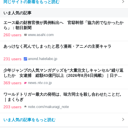
同じサイトの新着をもっと読む
いま人気の記事
エース級の財務官僚が異例転出へ 官邸幹部「協力的でなかったか
ら」：朝日新聞
260 users
www.asahi.com
あっけなく死んでしまったと思う漫画・アニメの主要キャラ
231 users
anond.hatelabo.jp
少年ジャンプの人気マンガグッズを“大量注文しキャンセル”繰り返
したか 女逮捕 総額43億円以上（2026年8月6日掲載）｜日テレ
NEWS NNN
369 users
news.ntv.co.jp
ワールドトリガー最大の発明は、味方同士を殺し合わせたことだ。
｜まくらぎ
203 users
note.com/makuragi_note
いま人気の記事をもっと読む