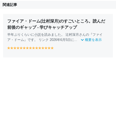
関連記事
ファイア・ドーム(辻村深月)のすごいところ。読んだ
前後のギャップ - 学びキャッチアップ
半年ぶりくらいに
小説
を読みました。 辻村深月さんの『ファイ
ア・ドーム』です。 リンク 2026年6月5日に...
概要を表示
y
y
y
y
y
y
y
y
y
y
y
y
y
y
y
e
e
e
e
e
e
e
e
e
e
e
e
e
e
e
ll
ll
ll
ll
ll
ll
ll
ll
ll
ll
ll
ll
ll
ll
ll
o
o
o
o
o
o
o
o
o
o
o
o
o
o
o
w
w
w
w
w
w
w
w
w
w
w
w
w
w
w