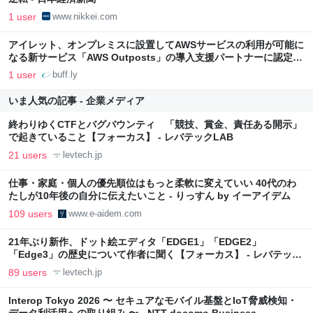
1 user
www.nikkei.com
アイレット、オンプレミスに設置してAWSサービスの利用が可能に
なる新サービス「AWS Outposts」の導入支援パートナーに認定 -
クラウドの活用なら KDDIアイレットの cloudpack
1 user
buff.ly
いま人気の記事 - 企業メディア
終わりゆくCTFとバグバウンティ 「競技、賞金、責任ある開示」
で起きていること【フォーカス】 - レバテックLAB
21 users
levtech.jp
仕事・家庭・個人の優先順位はもっと柔軟に変えていい 40代のわ
たしが10年後の自分に伝えたいこと - りっすん by イーアイデム
109 users
www.e-aidem.com
21年ぶり新作、ドット絵エディタ「EDGE1」「EDGE2」
「Edge3」の歴史について作者に聞く【フォーカス】 - レバテック
LAB
89 users
levtech.jp
Interop Tokyo 2026 〜 セキュアなモバイル基盤とIoT脅威検知・