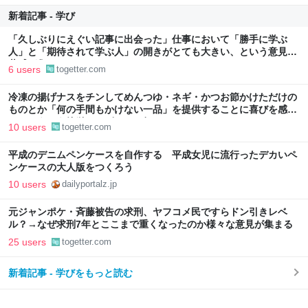
新着記事 - 学び
「久しぶりにえぐい記事に出会った」仕事において「勝手に学ぶ
人」と「期待されて学ぶ人」の開きがとても大きい、という意見に
共感が集まる
6 users
togetter.com
冷凍の揚げナスをチンしてめんつゆ・ネギ・かつお節かけただけの
ものとか「何の手間もかけない一品」を提供することに喜びを感じ
る…こういう簡単レシピもっと知りたい
10 users
togetter.com
平成のデニムペンケースを自作する 平成女児に流行ったデカいペ
ンケースの大人版をつくろう
10 users
dailyportalz.jp
元ジャンポケ・斉藤被告の求刑、ヤフコメ民ですらドン引きレベ
ル？→なぜ求刑7年とここまで重くなったのか様々な意見が集まる
25 users
togetter.com
新着記事 - 学びをもっと読む