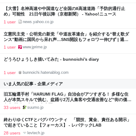
【大雪】名神高速や中国道など全国の8高速道路「予防的通行止
め」可能性 21日午後以降（京都新聞） - Yahoo!ニュース
1 user
news.yahoo.co.jp
立憲民主党・公明党の新党「中道改革連合」を紹介する“替え歌ダ
ンス”動画に国民から呆れ声…SNS開設もフォロワー伸びず | 週刊
女性PRIME
1 user
www.jprime.jp
どうろひょうしき描いてみた - bunnoichi’s diary
1 user
bunnoichi.hatenablog.com
いま人気の記事 - 企業メディア
旧五輪選手村「HARUMI FLAG」自治会がアツすぎる！ 多様な住
人が本気スキルで挑む、盆踊り2万人集客や交通改善など“街の価値
向上”戦略 東京・中央区
33 users
suumo.jp
終わりゆくCTFとバグバウンティ 「競技、賞金、責任ある開示」
で起きていること【フォーカス】 - レバテックLAB
28 users
levtech.jp