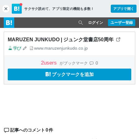
サクサク読めて、
アプリ限定の機能も多数！
アプリで開く
c
l
o
ログイン
ユーザー登録
s
e
MARUZEN JUNKUDO | ジュンク堂書店50周年
学び
www.maruzenjunkudo.co.jp
2
users
0
がブックマーク
ブックマークを追加
0
記事へのコメント
件