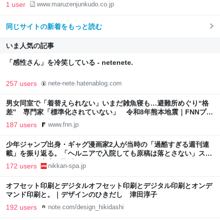
1 user
www.maruzenjunkudo.co.jp
同じサイトの新着をもっと読む
いま人気の記事
「感性さん」を冷笑している - netenete.
257 users
nete-nete.hatenablog.com
男女同室で「着替えられない」いまだ雑魚寝も…避難所めぐり“格
差” 専門家「標準化されていない」 令和8年熊本地震｜FNNプラ
イムオンライン
187 users
www.fnn.jp
少年ジャンプ出身・ギャグ漫画家2人が当時の「過酷すぎる週刊連
載」を振り返る。「ヘルニアで入院しても原稿は落とさない」スト
イックな舞台裏 | 日刊SPA!
172 users
nikkan-spa.jp
オフセット印刷とデジタルオフセット印刷とデジタル印刷とオンデ
マンド印刷と。｜デザインのひきだし 津田淳子
192 users
note.com/design_hikidashi