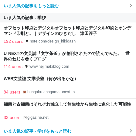
いま人気の記事をもっと読む
いま人気の記事 - 学び
オフセット印刷とデジタルオフセット印刷とデジタル印刷とオンデ
マンド印刷と。｜デザインのひきだし 津田淳子
192 users
note.com/design_hikidashi
U-NEXTの文芸誌『文学茶釜』が創刊されたので読んでみた。 - 世
界のねじを巻くブログ
114 users
www.nejimakiblog.com
WEB文芸誌 文学茶釜（何が出るかな）
84 users
bungaku-chagama.unext.jp
細菌と古細菌はそれぞれ独立して無生物から生物に進化した可能性
33 users
gigazine.net
いま人気の記事 - 学びをもっと読む