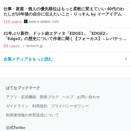
仕事・家庭・個人の優先順位はもっと柔軟に変えていい 40代のわ
たしが10年後の自分に伝えたいこと - りっすん by イーアイデム
110 users
www.e-aidem.com
21年ぶり新作、ドット絵エディタ「EDGE1」「EDGE2」
「Edge3」の歴史について作者に聞く【フォーカス】 - レバテック
LAB
89 users
levtech.jp
企業メディアをもっと読む
はてなブックマーク
アプリ・拡張機能
開発ブログ
ヘルプ
お問い合わせ
ガイドライン
利用規約
プライバシーポリシー
利用者情報の外部送信について
公式Twitter