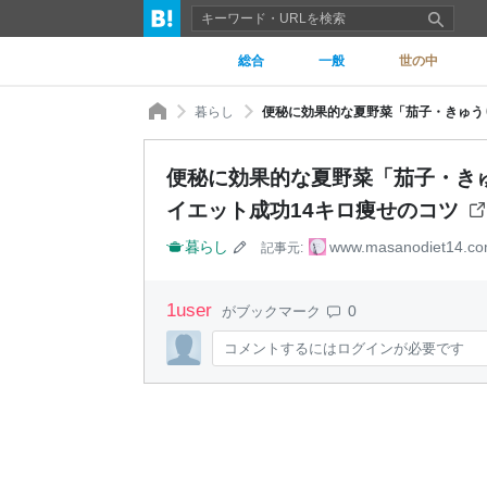
総合
一般
世の中
暮らし
便秘に効果的な夏野菜「茄子・きゅ
イエット成功14キロ痩せのコツ
暮らし
www.masanodiet14.c
記事元:
1
user
0
がブックマーク
コメントするにはログインが必要です