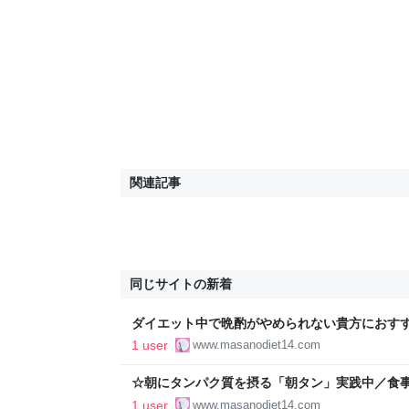
関連記事
同じサイトの新着
ダイエット中で晩酌がやめられない貴方におすすめ
エット成功14キロ痩せのコツ
1 user
www.masanodiet14.com
☆朝にタンパク質を摂る「朝タン」実践中／食事で
ダイエット成功14キロ痩せのコツ
1 user
www.masanodiet14.com