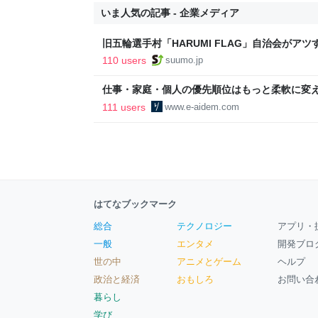
いま人気の記事 - 企業メディア
旧五輪選手村「HARUMI FLAG」自治会がア
ルで挑む、盆踊り2万人集客や交通改善など“街
110 users
suumo.jp
区
仕事・家庭・個人の優先順位はもっと柔軟に変えて
後の自分に伝えたいこと - りっすん by イーア
111 users
www.e-aidem.com
はてなブックマーク
総合
テクノロジー
アプリ・
一般
エンタメ
開発ブロ
世の中
アニメとゲーム
ヘルプ
政治と経済
おもしろ
お問い合
暮らし
学び