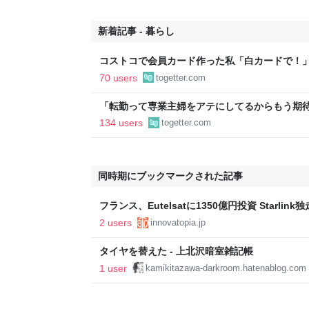
新着記事 - 暮らし
コストコで会員カード作った私「白カードで！
ィブカードしか作りませんけど？」→コストコ
70 users
togetter.com
が、本当にお得なの？
「転勤って専業主婦をアテにしてるからもう期待
転勤を命じられるも「妻は3倍稼いでるので、
134 users
togetter.com
転勤がなくなった
同時期にブックマークされた記事
フランス、Eutelsatに1350億円投資 Starl
の全貌
2 users
innovatopia.jp
タイヤを替えた - 上北沢暗室雑記帳
1 user
kamikitazawa-darkroom.hatenablog.com