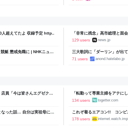
人超えてたよ 収録予定 http..
「非常に残念」高市総理と面会
爆体験者「何のために」 | NEW
129 users
news.jp
艇 懲戒免職に | NHKニュー
三大歌詞に「ダーリン」が出て
71 users
anond.hatelabo.jp
」店員「今は皆さんエグゼクテ
「転勤って専業主婦をアテにし
のカード勧誘はやたら圧が強い
転勤を命じられるも「妻は3倍
134 users
togetter.com
勤がなくなった
なった話… 自分は実祖母に
これぞ着るエアコン!! コン
っかり働け」と言われていたの
水冷ベストがロードバイクにち
178 users
internet.watch.imp
っていた
【空いた時間でなにしてる？】