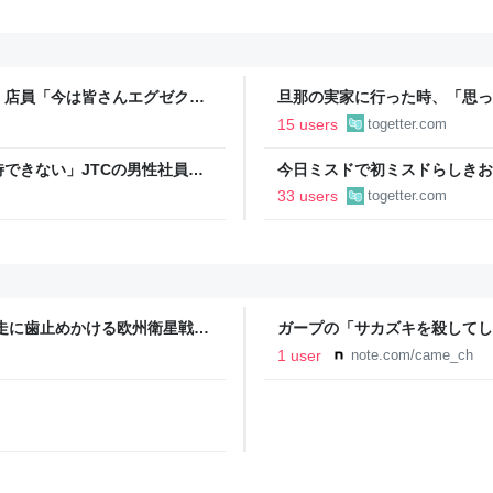
」店員「今は皆さんエグゼクテ
旦那の実家に行った時、「思っ
のカード勧誘はやたら圧が強い
「嫁いだらお客様じゃないから
15 users
togetter.com
で、嫁ぎ先で嫌われたら終わり
できない」JTCの男性社員が
今日ミスドで初ミスドらしきお
それなら辞める」と言ったら、
たんですけど…これは買っとけ
33 users
togetter.com
ントが発生して、興奮した
ink独走に歯止めかける欧州衛星戦略
ガープの「サカズキを殺してしま
｜かめちゃん【バウンティ攻略
1 user
note.com/came_ch