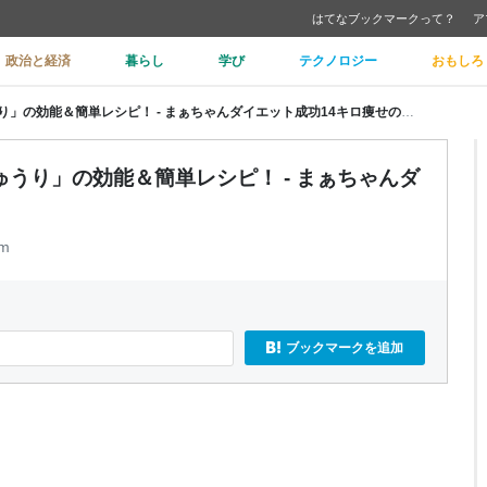
はてなブックマークって？
ア
政治と経済
暮らし
学び
テクノロジー
おもしろ
便秘に効果的な夏野菜「茄子・きゅうり」の効能＆簡単レシピ！ - まぁちゃんダイエット成功14キロ痩せのコツ
うり」の効能＆簡単レシピ！ - まぁちゃんダ
om
ブックマークを追加