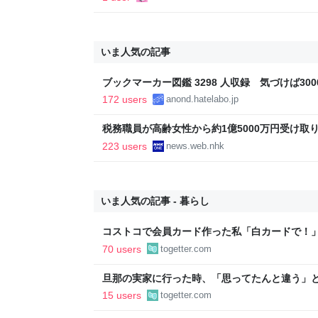
いま人気の記事
ブックマーカー図鑑 3298 人収録 気づけば3000
172 users
anond.hatelabo.jp
税務職員が高齢女性から約1億5000万円受け取り競
ス
223 users
news.web.nhk
いま人気の記事 - 暮らし
コストコで会員カード作った私「白カードで！
ィブカードしか作りませんけど？」→コストコ
70 users
togetter.com
が、本当にお得なの？
旦那の実家に行った時、「思ってたんと違う」と
「嫁いだらお客様じゃないから。恥じぬようし
15 users
togetter.com
で、嫁ぎ先で嫌われたら終わりと思い、張り切