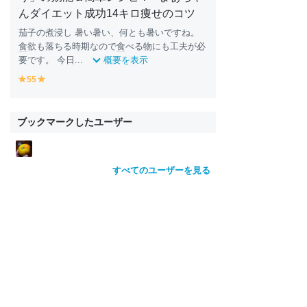
んダイエット成功14キロ痩せのコツ
茄子の煮浸し 暑い暑い、何とも暑いですね。
食
欲も落ちる時期なので
食
べる物にも工夫が必
要です。 今日...
概要を表示
55
y
y
e
e
ll
ll
o
o
ブックマークしたユーザー
w
w
すべてのユーザーを見る