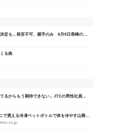
決定も…発言不可、握手のみ 8月9日長崎の被
Sjp
くる曲
てるからもう期待できない」JTCの男性社員が
稼いでるので、それなら辞める」と言ったら、転
ビニで買える冷凍ペットボトルで体を冷やす山善の
ょうどいい【ぼっち・ざ・ろーど！その14】
ress.co.jp