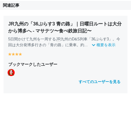
関連記事
JR九州の「36ぷらす3 青の路」｜日曜日ルートは大分
から博多へ - マサテツ〜食べ鉄旅日記〜
5日間かけて九州を一周する
JR
九州のD&S列車「36ぷらす3」。今
回は大分発博多行きの「青の路」に乗車。約...
概要を表示
y
y
y
y
e
e
e
e
ブックマークしたユーザー
ll
ll
ll
ll
o
o
o
o
w
w
w
w
すべてのユーザーを見る