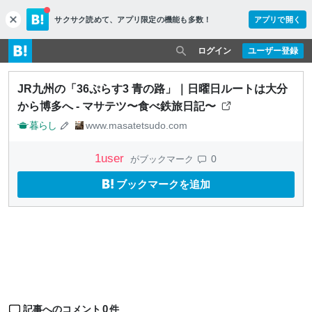
サクサク読めて、
アプリ限定の機能も多数！
アプリで開く
c
l
o
ログイン
ユーザー登録
s
e
JR九州の「36ぷらす3 青の路」｜日曜日ルートは大分
から博多へ - マサテツ〜食べ鉄旅日記〜
暮らし
www.masatetsudo.com
1
user
0
がブックマーク
ブックマークを追加
0
記事へのコメント
件