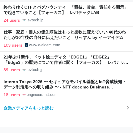
終わりゆくCTFとバグバウンティ 「競技、賞金、責任ある開示」
で起きていること【フォーカス】 - レバテックLAB
24 users
levtech.jp
仕事・家庭・個人の優先順位はもっと柔軟に変えていい 40代のわ
たしが10年後の自分に伝えたいこと - りっすん by イーアイデム
109 users
www.e-aidem.com
21年ぶり新作、ドット絵エディタ「EDGE1」「EDGE2」
「Edge3」の歴史について作者に聞く【フォーカス】 - レバテック
LAB
89 users
levtech.jp
Interop Tokyo 2026 〜 セキュアなモバイル基盤とIoT脅威検知・
データ利活用への取り組み 〜 - NTT docomo Business
Engineers' Blog
18 users
engineers.ntt.com
企業メディアをもっと読む