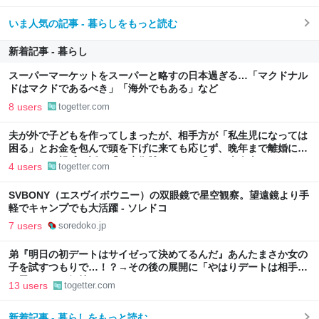
いま人気の記事 - 暮らしをもっと読む
新着記事 - 暮らし
スーパーマーケットをスーパーと略すの日本過ぎる…「マクドナル
ドはマクドであるべき」「海外でもある」など
8 users
togetter.com
夫が外で子どもを作ってしまったが、相手方が「私生児になっては
困る」とお金を包んで頭を下げに来ても応じず、晩年まで離婚に応
じなかった親戚の話→「一生復讐になる」「これ本人幸せなの？」
4 users
togetter.com
SVBONY（エスヴイボウニー）の双眼鏡で星空観察。望遠鏡より手
軽でキャンプでも大活躍 - ソレドコ
7 users
soredoko.jp
弟『明日の初デートはサイゼって決めてるんだ』あんたまさか女の
子を試すつもりで…！？→その後の展開に「やはりデートは相手へ
の思いやりの気持ち」
13 users
togetter.com
新着記事 - 暮らしをもっと読む