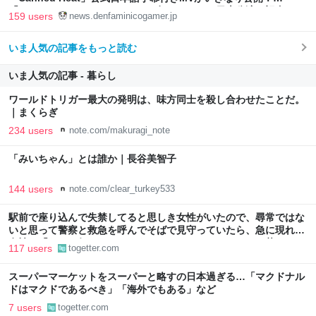
「SUMMER SONIC 2026」での9年ぶりとなる日本公演を記念して
159 users
news.denfaminicogamer.jp
いま人気の記事をもっと読む
いま人気の記事 - 暮らし
ワールドトリガー最大の発明は、味方同士を殺し合わせたことだ。
｜まくらぎ
234 users
note.com/makuragi_note
「みいちゃん」とは誰か｜長谷美智子
144 users
note.com/clear_turkey533
駅前で座り込んで失禁してると思しき女性がいたので、尋常ではな
いと思って警察と救急を呼んでそばで見守っていたら、急に現れた
女性に「あなた何してるんですか！？」とスマホをはたき落とされ
117 users
togetter.com
た話
スーパーマーケットをスーパーと略すの日本過ぎる…「マクドナル
ドはマクドであるべき」「海外でもある」など
7 users
togetter.com