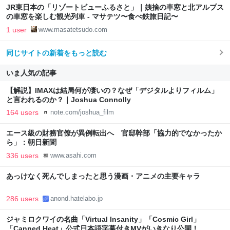
JR東日本の「リゾートビューふるさと」｜姨捨の車窓と北アルプス
の車窓を楽しむ観光列車 - マサテツ〜食べ鉄旅日記〜
1 user
www.masatetsudo.com
同じサイトの新着をもっと読む
いま人気の記事
【解説】IMAXは結局何が凄いの？なぜ「デジタルよりフィルム」
と言われるのか？｜Joshua Connolly
164 users
note.com/joshua_film
エース級の財務官僚が異例転出へ 官邸幹部「協力的でなかったか
ら」：朝日新聞
336 users
www.asahi.com
あっけなく死んでしまったと思う漫画・アニメの主要キャラ
286 users
anond.hatelabo.jp
ジャミロクワイの名曲「Virtual Insanity」「Cosmic Girl」
「Canned Heat」公式日本語字幕付きMVがいきなり公開！