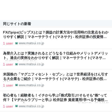
同じサイトの新着
FXのpips(ピップス)とは？損益の計算方法や活用時の注意点をわか
りやすく解説｜マネーサテライト(マネサテ) - 松井証券の投資情報
メディア
1 user
www.matsui.co.jp
為替介入とは？実施されるとどうなる？仕組みやメリットデメリッ
ト、過去の実例をわかりやすく解説｜マネーサテライト(マネサテ)
- 松井証券の投資情報メディア
1 user
www.matsui.co.jp
米国株の「マグニフィセント・セブン」とは？世界経済をけん引す
る大企業をご紹介｜マネーサテライト(マネサテ) - 松井証券の投資
情報メディア
1 user
www.matsui.co.jp
初心者も！経験者も！イチから学ぶ｢株式取引｣!!そもそも"株"って
何？【マヂカルラブリーと学ぶ 松井証券 資産運用!学べる予備校
Season1 #1】｜マネーサテライト(マネサテ) - 松井証券の投資情報
1 user
www.matsui.co.jp
メディア