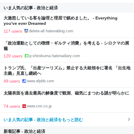
いま人気の記事 - 政治と経済
大激怒している客を論理と理屈で鎮めました。 - Everything
you've ever Dreamed
117 users
delete-all.hatenablog.com
「政治運動としての喫煙・ギルティ消費」を考える - シロクマの屑
籠
120 users
p-shirokuma.hatenadiary.com
トランプ氏、「出産ツーリズム」禁止する大統領令に署名 「出生地
主義」見直し継続へ
49 users
www.afpbb.com
太陽表面を過去最高の解像度で観測、磁気にまつわる謎が明らかに
74 users
www.cnn.co.jp
いま人気の記事 - 政治と経済をもっと読む
新着記事 - 政治と経済