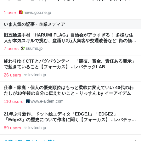
1 user
news.goo.ne.jp
いま人気の記事 - 企業メディア
旧五輪選手村「HARUMI FLAG」自治会がアツすぎる！ 多様な住
人が本気スキルで挑む、盆踊り2万人集客や交通改善など“街の価値
向上”戦略 東京・中央区
7 users
suumo.jp
終わりゆくCTFとバグバウンティ 「競技、賞金、責任ある開示」
で起きていること【フォーカス】 - レバテックLAB
26 users
levtech.jp
仕事・家庭・個人の優先順位はもっと柔軟に変えていい 40代のわ
たしが10年後の自分に伝えたいこと - りっすん by イーアイデム
110 users
www.e-aidem.com
21年ぶり新作、ドット絵エディタ「EDGE1」「EDGE2」
「Edge3」の歴史について作者に聞く【フォーカス】 - レバテック
LAB
89 users
levtech.jp