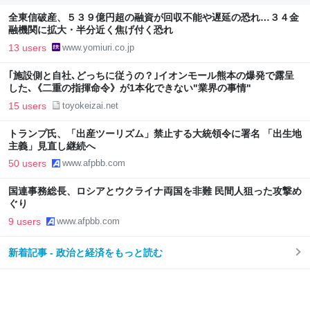
全東信破産、５３９億円超の融資が回収不能や遅延の恐れ…３４金
融機関に拡大・半分近く焦げ付く恐れ
13 users
www.yomiuri.co.jp
｢施設側と自社､どっちに従うの？｣イオンモール熊本の爆発で露呈
した､《二重の指揮命令》が1本化できない"業界の事情"
15 users
toyokeizai.net
トランプ氏、「出産ツーリズム」禁止する大統領令に署名 「出生地
主義」見直し継続へ
50 users
www.afpbb.com
国連事務総長、ロシアとウクライナ両国を非難 民間人狙った攻撃め
ぐり
9 users
www.afpbb.com
新着記事 - 政治と経済をもっと読む