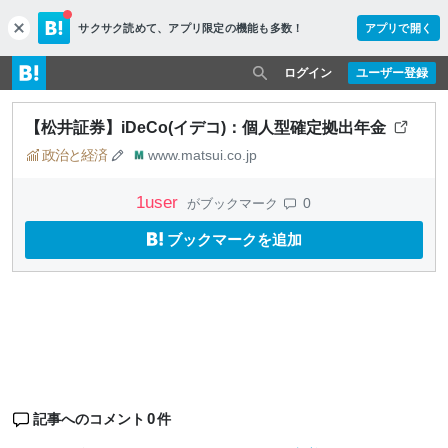
サクサク読めて、
アプリ限定の機能も多数！
アプリで開く
c
l
o
ログイン
ユーザー登録
s
e
【松井証券】iDeCo(イデコ)：個人型確定拠出年金
政治と経済
www.matsui.co.jp
1
user
0
がブックマーク
ブックマークを追加
0
記事へのコメント
件