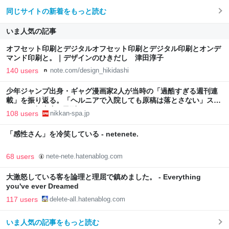
同じサイトの新着をもっと読む
いま人気の記事
オフセット印刷とデジタルオフセット印刷とデジタル印刷とオンデ
マンド印刷と。｜デザインのひきだし 津田淳子
140 users
note.com/design_hikidashi
少年ジャンプ出身・ギャグ漫画家2人が当時の「過酷すぎる週刊連
載」を振り返る。「ヘルニアで入院しても原稿は落とさない」スト
イックな舞台裏 | 日刊SPA!
108 users
nikkan-spa.jp
「感性さん」を冷笑している - netenete.
68 users
nete-nete.hatenablog.com
大激怒している客を論理と理屈で鎮めました。 - Everything
you've ever Dreamed
117 users
delete-all.hatenablog.com
いま人気の記事をもっと読む