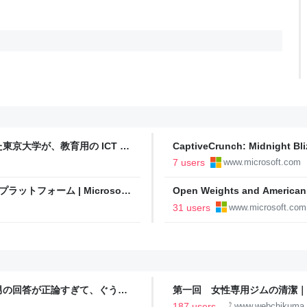
た東京大学が、教育用の ICT 環
CaptiveCrunch: Midnight Bliz
 Flex 共有モードを導入 |
malware delivery and credenti
7 users
www.microsoft.com
ィ プラットフォーム | Microsoft
Open Weights and American 
31 users
www.microsoft.com
男の回答が正論すぎて、ぐうの
第一回 女性専用ジムの清潔｜
187 users
www.webchikuma