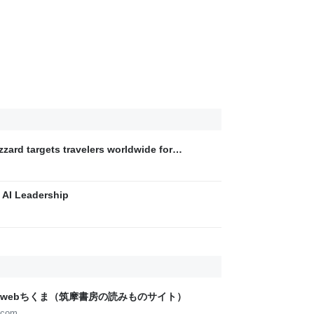
zard targets travelers worldwide for
al theft | Microsoft Security Blog
AI Leadership
webちくま（筑摩書房の読みものサイト）
.com