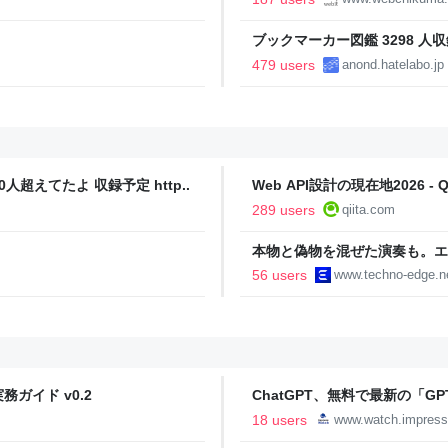
ブックマーカー図鑑 3298 人収
479 users
anond.hatelabo.jp
人超えてたよ 収録予定 http..
Web API設計の現在地2026 - Qi
289 users
qiita.com
本物と偽物を混ぜた演奏も。エ
ティ機関」をClaude Codeで
56 users
www.techno-edge.n
TechnoEdge
ガイド v0.2
ChatGPT、無料で最新の「GPT-
18 users
www.watch.impress