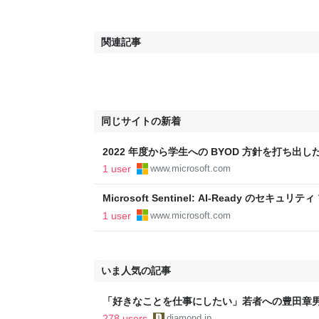
関連記事
同じサイトの新着
2022 年度から学生への BYOD 方針を打ち出し
境更新の一環で、授業利用のための Windows 365
1 user
www.microsoft.com
Microsoft Customer Stories
Microsoft Sentinel: AI-Ready のセキュリテ
Security
1 user
www.microsoft.com
いま人気の記事
「好きなことを仕事にしたい」若者への豊田章
音も出なかった
278 users
diamond.jp