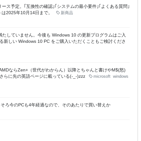
リリース予定。｢互換性の確認｣｢システムの最小要件｣｢よくある質問｣
は2025年10月14日まで。
新商品
満たしていません。今後も Windows 10 の更新プログラムはご入
新しい Windows 10 PC をご購入いただくこともご検討くださ
降、AMDならZen+（世代がわからん）以降とちゃんと書けやM$(怒)
らに先の英語ページに載っている(-_-)zzz
microsoft
windows
そろ今のPCも4年経過なので、そのあたりで買い替えか