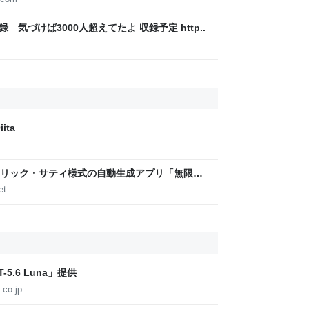
録 気づけば3000人超えてたよ 収録予定 http..
ita
リック・サティ様式の自動生成アプリ「無限サ
作って公開した（CloseBox） | テクノエッジ
et
5.6 Luna」提供
.co.jp