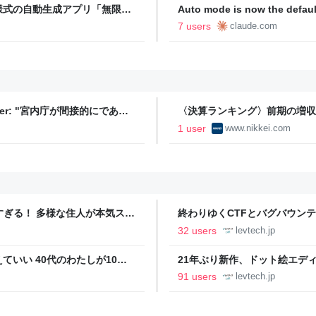
様式の自動生成アプリ「無限サ
Auto mode is now the defaul
oseBox） | テクノエッジ
plans | Claude by Anthropic
7 users
claude.com
ter: "宮内庁が間接的にであ
〈決算ランキング〉前期の増収
るという表明を行ったことにつ
1 user
www.nikkei.com
五輪推進の表明を行うこともで
りません。そのような可能性の
ツすぎる！ 多様な住人が本気スキ
終わりゆくCTFとバグバウン
の価値向上”戦略 東京・中央
ること【フォーカス】 - レバテ
32 users
levtech.jp
いい 40代のわたしが10年
21年ぶり新作、ドット絵エディタ
イデム
ついて作者に聞く【フォーカス】
91 users
levtech.jp