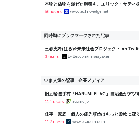
本物と偽物を混ぜた演奏も。エリック・サティ
ティ機関」をClaude Codeで作って公開した（Cl
56 users
www.techno-edge.net
TechnoEdge
同時期にブックマークされた記事
三春充希(はる)⭐未来社会プロジェクト on Twit
れ、天皇が新型コロナの感染拡大を懸念してい
3 users
twitter.com/miraisyakai
いて。これは裏を返せば、宮内庁が同様にして
きるという状況を容認するということにほかな
領域が開かれることを懸念します。"
いま人気の記事 - 企業メディア
旧五輪選手村「HARUMI FLAG」自治会がア
ルで挑む、盆踊り2万人集客や交通改善など“街
114 users
suumo.jp
区
仕事・家庭・個人の優先順位はもっと柔軟に変えて
後の自分に伝えたいこと - りっすん by イーア
112 users
www.e-aidem.com