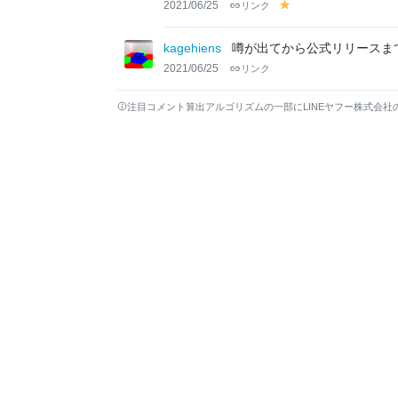
2021/06/25
リンク
y
el
lo
kagehiens
噂が出てから公式リリースま
w
2021/06/25
リンク
注目コメント算出アルゴリズムの一部にLINEヤフー株式会社