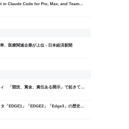
t in Claude Code for Pro, Max, and Team
率、医療関連企業が上位 - 日本経済新聞
ティ 「競技、賞金、責任ある開示」で起きてい
ックLAB
「EDGE1」「EDGE2」「Edge3」の歴史に
 - レバテックLAB