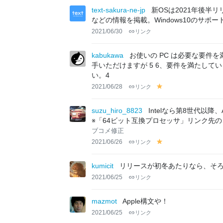
text-sakura-ne-jp
新OSは2021年後半
などの情報を掲載。Windows10のサポート
2021/06/30
リンク
kabukawa
お使いの PC は必要な要件を
手いただけますが 5 6、要件を満たしている
い。4
2021/06/28
リンク
y
el
lo
suzu_hiro_8823
Intelなら第8世代以
w
※「64ビット互換プロセッサ」リンク先のさ
ブコメ修正
2021/06/26
リンク
y
el
lo
kumicit
リリースが初冬あたりなら、そろ
w
2021/06/25
リンク
mazmot
Apple構文や！
2021/06/25
リンク