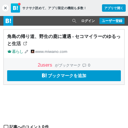
サクサク読めて、
アプリ限定の機能も多数！
アプリで開く
c
l
o
ログイン
ユーザー登録
s
e
角島の帰り道、野生の鹿に遭遇 - セコマイラーのゆるっ
と生活
暮らし
www.miwano.com
2
users
0
がブックマーク
ブックマークを追加
0
記事へのコメント
件