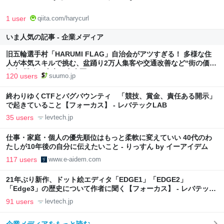
1 user
qiita.com/harycurl
いま人気の記事 - 企業メディア
旧五輪選手村「HARUMI FLAG」自治会がアツすぎる！ 多様な住
人が本気スキルで挑む、盆踊り2万人集客や交通改善など“街の価値
向上”戦略 東京・中央区
120 users
suumo.jp
終わりゆくCTFとバグバウンティ 「競技、賞金、責任ある開示」
で起きていること【フォーカス】 - レバテックLAB
35 users
levtech.jp
仕事・家庭・個人の優先順位はもっと柔軟に変えていい 40代のわ
たしが10年後の自分に伝えたいこと - りっすん by イーアイデム
117 users
www.e-aidem.com
21年ぶり新作、ドット絵エディタ「EDGE1」「EDGE2」
「Edge3」の歴史について作者に聞く【フォーカス】 - レバテック
LAB
91 users
levtech.jp
企業メディアをもっと読む