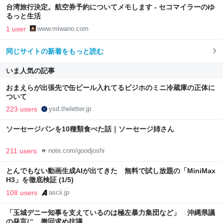
台湾旅行決定。航空券予約についてメモします - セコマイラーのゆ
るっと生活
1 user
www.miwano.com
同じサイトの新着をもっと読む
いま人気の記事
おまえらが出張先で缶ビール入れてるビジホのミニ冷蔵庫の正体に
ついて
223 users
ysd.theletter.jp
ソーセージパンを10種類食べた話｜ソーセージ姉さん
211 users
note.com/goodjoshi
とんでもない動画生成AIが出てきた 無料で試し放題の「MiniMax
H3」を徹底検証 (1/5)
108 users
ascii.jp
「玉城デニー知事を支えているのは極左暴力集団など」 沖縄県議
の発言に、撤回求め抗議