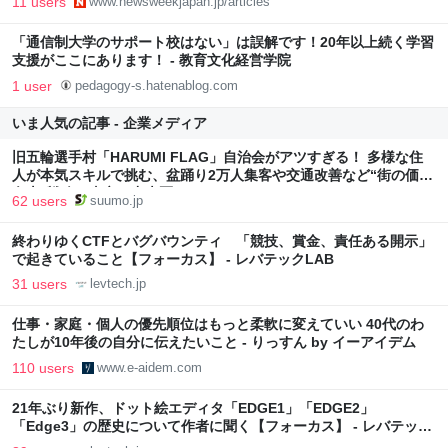
11 users
www.newsweekjapan.jp/articles
「通信制大学のサポート校はない」は誤解です！20年以上続く学習
支援がここにあります！ - 教育文化経営学院
1 user
pedagogy-s.hatenablog.com
いま人気の記事 - 企業メディア
旧五輪選手村「HARUMI FLAG」自治会がアツすぎる！ 多様な住
人が本気スキルで挑む、盆踊り2万人集客や交通改善など“街の価値
向上”戦略 東京・中央区
62 users
suumo.jp
終わりゆくCTFとバグバウンティ 「競技、賞金、責任ある開示」
で起きていること【フォーカス】 - レバテックLAB
31 users
levtech.jp
仕事・家庭・個人の優先順位はもっと柔軟に変えていい 40代のわ
たしが10年後の自分に伝えたいこと - りっすん by イーアイデム
110 users
www.e-aidem.com
21年ぶり新作、ドット絵エディタ「EDGE1」「EDGE2」
「Edge3」の歴史について作者に聞く【フォーカス】 - レバテック
LAB