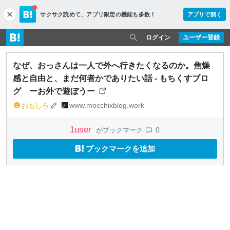
サクサク読めて、
アプリ限定の機能も多数！
アプリで開く
c
l
o
ログイン
ユーザー登録
s
e
なぜ、おっさんは一人で外へ行きたくなるのか。焦燥
感と自由と、まだ何者かでありたい話 - もちくすブロ
グ ーお外で遊ぼうー
おもしろ
www.mocchixblog.work
1
user
0
がブックマーク
ブックマークを追加