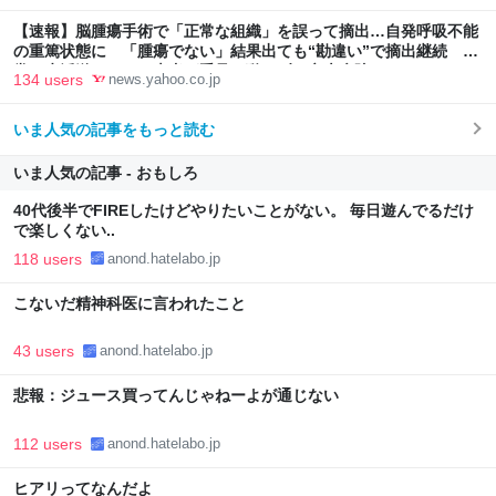
【速報】脳腫瘍手術で「正常な組織」を誤って摘出…自発呼吸不能
の重篤状態に 「腫瘍でない」結果出ても“勘違い”で摘出継続 通
常の生活送っていた患者が手足も動かず 京大病院（MBSニュー
134 users
news.yahoo.co.jp
ス） - Yahoo!ニュース
いま人気の記事をもっと読む
いま人気の記事 - おもしろ
40代後半でFIREしたけどやりたいことがない。 毎日遊んでるだけ
で楽しくない..
118 users
anond.hatelabo.jp
こないだ精神科医に言われたこと
43 users
anond.hatelabo.jp
悲報：ジュース買ってんじゃねーよが通じない
112 users
anond.hatelabo.jp
ヒアリってなんだよ